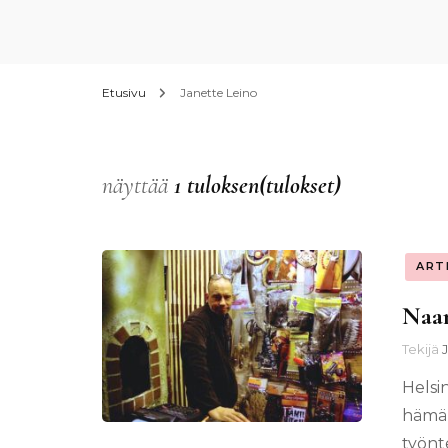
Etusivu
Janette Leino
näyttää
1 tuloksen(tulokset)
ART
Naa
Tekijä
Helsi
hämär
työnte