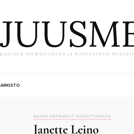
JUUSM
puolista mediasisältöä ja kiinnostavia mielipit
ARKISTO
KAIKKI ARTIKKELIT KIRJOITTAJALTA
Janette Leino