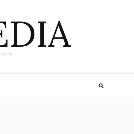
EDIA
eitä.