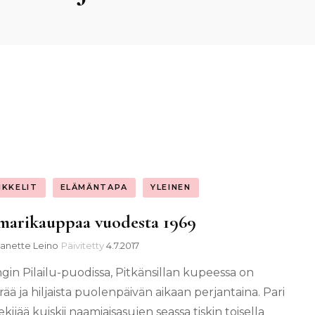
IKKELIT
ELÄMÄNTAPA
YLEINEN
marikauppaa vuodesta 1969
Janette Leino
Päivitetty
4.7.2017
ngin Pilailu-puodissa, Pitkänsillan kupeessa on
ää ja hiljaista puolenpäivän aikaan perjantaina. Pari
kijää kuiskii naamiaisasujen seassa tiskin toisella