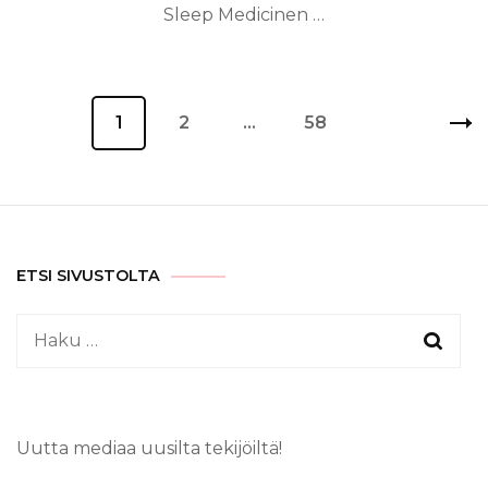
Sleep Medicinen …
Artikkelien
Sivu
1
Sivu
2
…
Sivu
58
sivutus
ETSI SIVUSTOLTA
Haku:
Uutta mediaa uusilta tekijöiltä!