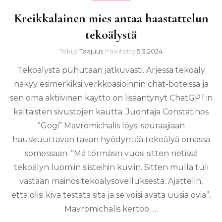
Kreikkalainen mies antaa haastattelun
tekoälystä
Tekijä
Taajuus
Päivitetty
5.3.2024
Tekoälystä puhutaan jatkuvasti. Arjessa tekoäly
näkyy esimerkiksi verkkoasioinnin chat-boteissa ja
sen oma aktiivinen käyttö on lisääntynyt ChatGPT:n
kaltaisten sivustojen kautta. Juontaja Constatinos
”Gogi” Mavromichalis löysi seuraajiaan
hauskuuttavan tavan hyödyntää tekoälyä omassa
somessaan. ”Mä törmäsin vuosi sitten netissä
tekoälyn luomiin siisteihin kuviin. Sitten mulla tuli
vastaan mainos tekoälysovelluksesta. Ajattelin,
että olisi kiva testata sitä ja se voisi avata uusia ovia”,
Mavromichalis kertoo. …