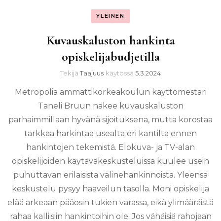
YLEINEN
Kuvauskaluston hankinta
opiskelijabudjetilla
Tekijä
Taajuus
käytössä
5.3.2024
Metropolia ammattikorkeakoulun käyttömestari
Taneli Bruun näkee kuvauskaluston
parhaimmillaan hyvänä sijoituksena, mutta korostaa
tarkkaa harkintaa usealta eri kantilta ennen
hankintojen tekemistä. Elokuva- ja TV-alan
opiskelijoiden käytäväkeskusteluissa kuulee usein
puhuttavan erilaisista välinehankinnoista. Yleensä
keskustelu pysyy haaveilun tasolla. Moni opiskelija
elää arkeaan pääosin tukien varassa, eikä ylimääräistä
rahaa kalliisiin hankintoihin ole. Jos vähäisiä rahojaan