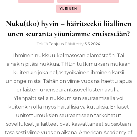
YLEINEN
Nuku(tko) hyvin – häiritseekö liiallinen
unen seuranta yöuniamme entisestään?
Tekijä
Taajuus
Päivitetty
5.3.2024
Ihminen nukkuu kolmasosan elämästään. Tai
ainakin pitäisi nukkua. THL:n tutkimuksen mukaan
kuitenkin joka neljäs työikäinen ihminen kärsii
uniongelmista. Tähän on viime vuosina haettu apua
erilaisten unenseurantasovellusten avulla.
Ylenpalttisella nukkumisen seuraamisella voi
kuitenkin olla myös haitallisia vaikutuksia. Erilaiset
unitottumuksien seuraamiseen tarkoitetut
sovellukset ja laitteet ovat kasvattaneet suosiotaan
tasaisesti viime vuosien aikana. American Academy of