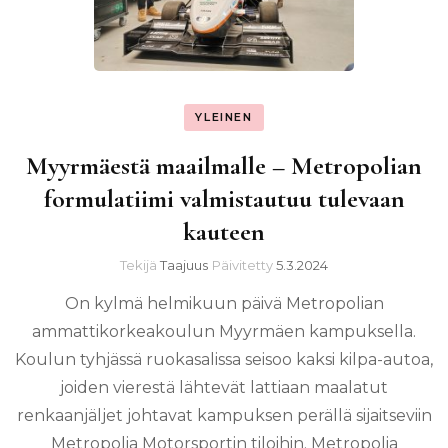
YLEINEN
Myyrmäestä maailmalle – Metropolian
formulatiimi valmistautuu tulevaan
kauteen
Tekijä
Taajuus
Päivitetty
5.3.2024
On kylmä helmikuun päivä Metropolian
ammattikorkeakoulun Myyrmäen kampuksella.
Koulun tyhjässä ruokasalissa seisoo kaksi kilpa-autoa,
joiden vierestä lähtevät lattiaan maalatut
renkaanjäljet johtavat kampuksen perällä sijaitseviin
Metropolia Motorsportin tiloihin. Metropolia