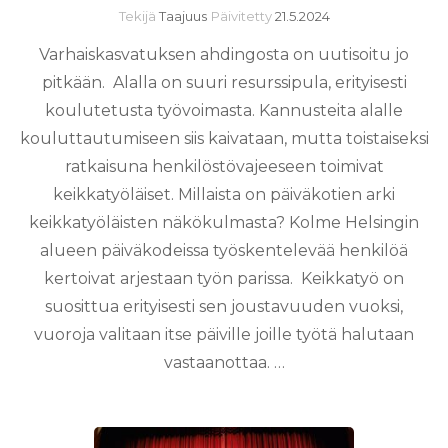
Tekijä
Taajuus
Päivitetty
21.5.2024
Varhaiskasvatuksen ahdingosta on uutisoitu jo
pitkään. Alalla on suuri resurssipula, erityisesti
koulutetusta työvoimasta. Kannusteita alalle
kouluttautumiseen siis kaivataan, mutta toistaiseksi
ratkaisuna henkilöstövajeeseen toimivat
keikkatyöläiset. Millaista on päiväkotien arki
keikkatyöläisten näkökulmasta? Kolme Helsingin
alueen päiväkodeissa työskentelevää henkilöä
kertoivat arjestaan työn parissa. Keikkatyö on
suosittua erityisesti sen joustavuuden vuoksi,
vuoroja valitaan itse päiville joille työtä halutaan
vastaanottaa. …