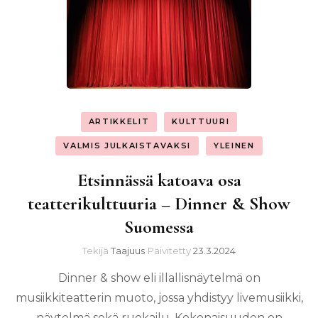
ARTIKKELIT
KULTTUURI
VALMIS JULKAISTAVAKSI
YLEINEN
Etsinnässä katoava osa
teatterikulttuuria – Dinner & Show
Suomessa
Tekijä
Taajuus
Päivitetty
23.3.2024
Dinner & show eli illallisnäytelmä on
musiikkiteatterin muoto, jossa yhdistyy livemusiikki,
näytelmä sekä ruokailu. Kokonaisuuden on