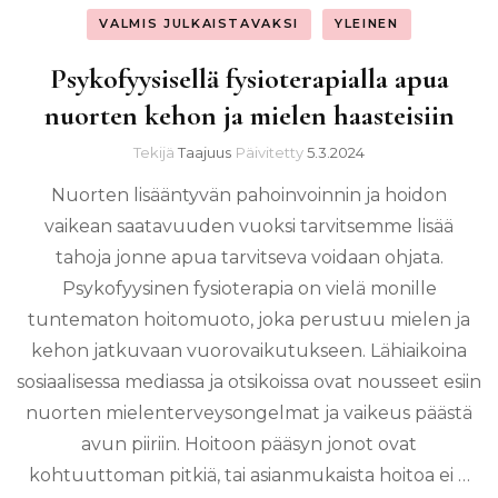
VALMIS JULKAISTAVAKSI
YLEINEN
Psykofyysisellä fysioterapialla apua
nuorten kehon ja mielen haasteisiin
Tekijä
Taajuus
Päivitetty
5.3.2024
Nuorten lisääntyvän pahoinvoinnin ja hoidon
vaikean saatavuuden vuoksi tarvitsemme lisää
tahoja jonne apua tarvitseva voidaan ohjata.
Psykofyysinen fysioterapia on vielä monille
tuntematon hoitomuoto, joka perustuu mielen ja
kehon jatkuvaan vuorovaikutukseen. Lähiaikoina
sosiaalisessa mediassa ja otsikoissa ovat nousseet esiin
nuorten mielenterveysongelmat ja vaikeus päästä
avun piiriin. Hoitoon pääsyn jonot ovat
kohtuuttoman pitkiä, tai asianmukaista hoitoa ei …