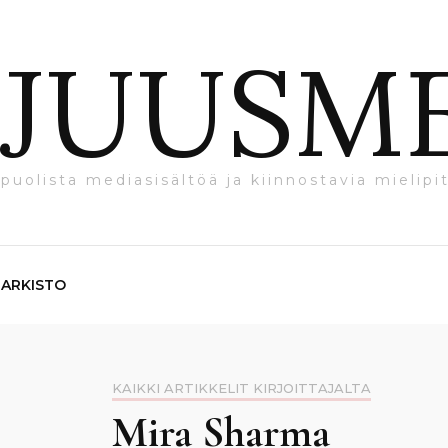
JUUSM
puolista mediasisältöä ja kiinnostavia mielipit
ARKISTO
KAIKKI ARTIKKELIT KIRJOITTAJALTA
Mira Sharma