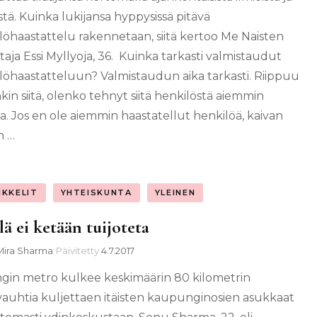
stä. Kuinka lukijansa hyppysissä pitävä
löhaastattelu rakennetaan, siitä kertoo Me Naisten
taja Essi Myllyoja, 36. Kuinka tarkasti valmistaudut
löhaastatteluun? Valmistaudun aika tarkasti. Riippuu
kin siitä, olenko tehnyt siitä henkilöstä aiemmin
ja. Jos en ole aiemmin haastatellut henkilöä, kaivan
n …
IKKELIT
YHTEISKUNTA
YLEINEN
lä ei ketään tuijoteta
Mira Sharma
Päivitetty
4.7.2017
ngin metro kulkee keskimäärin 80 kilometrin
vauhtia kuljettaen itäisten kaupunginosien asukkaat