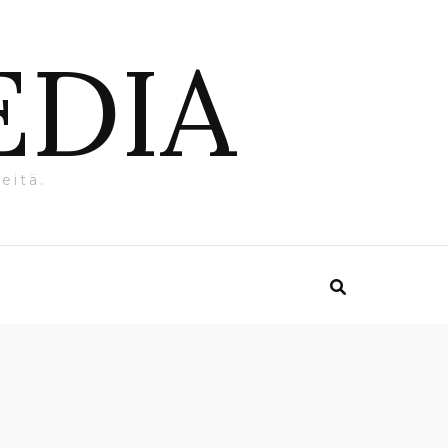
EDIA
eitä.