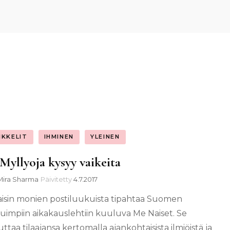
IKKELIT
IHMINEN
YLEINEN
 Myllyoja kysyy vaikeita
Mira Sharma
Päivitetty
4.7.2017
aisin monien postiluukuista tipahtaa Suomen
tuimpiin aikakauslehtiin kuuluva Me Naiset. Se
taa tilaajansa kertomalla ajankohtaisista ilmiöistä ja