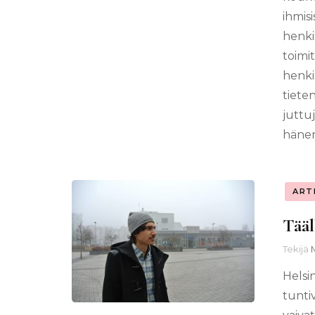
ihmisi
henki
toimit
henki
tieten
juttu
häne
ART
Tääl
Tekijä
Helsi
tunti