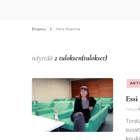
Etusivu
Mira Sharma
näyttää
2 tuloksen(tulokset)
ART
Essi
Tekijä
Torst
suosi
koukut