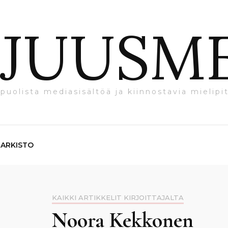
JUUSM
puolista mediasisältöä ja kiinnostavia mielipit
ARKISTO
KAIKKI ARTIKKELIT KIRJOITTAJALTA
Noora Kekkonen