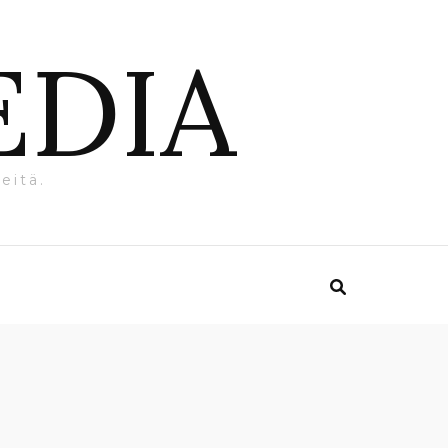
EDIA
eitä.