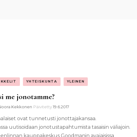
IKKELIT
YHTEISKUNTA
YLEINEN
si me jonotamme?
Noora Kekkonen
Päivitetty
19.6.2017
laiset ovat tunnetusti jonottajakansaa.
ssa uutisoidaan jonotustapahtumista tasaisin väliajoin.
nlinnan kauppakeskus Goodmanin avajaisissa