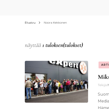
Etusivu
Noora Kekkonen
näyttää
1 tuloksen(tulokset)
ART
Mik
Tekijä
Suoma
Media
Hämee