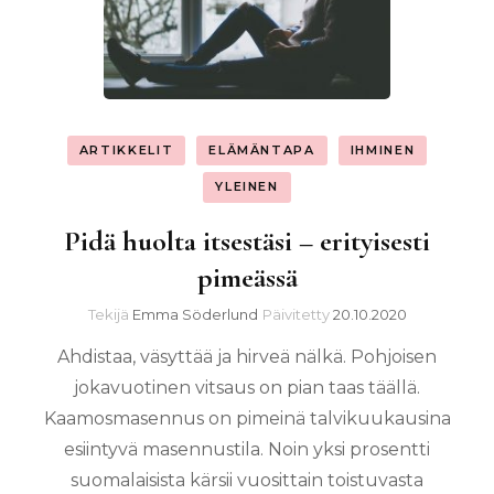
ARTIKKELIT
ELÄMÄNTAPA
IHMINEN
YLEINEN
Pidä huolta itsestäsi – erityisesti
pimeässä
Tekijä
Emma Söderlund
Päivitetty
20.10.2020
Ahdistaa, väsyttää ja hirveä nälkä. Pohjoisen
jokavuotinen vitsaus on pian taas täällä.
Kaamosmasennus on pimeinä talvikuukausina
esiintyvä masennustila. Noin yksi prosentti
suomalaisista kärsii vuosittain toistuvasta