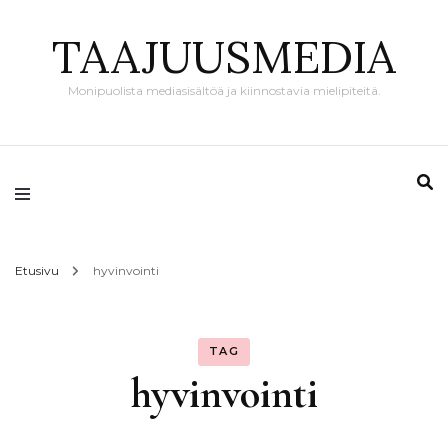
TAAJUUSMEDIA
Monipuolista mediasisältöä ja kiinnostavia mielipiteitä.
Etusivu
hyvinvointi
TAG
hyvinvointi