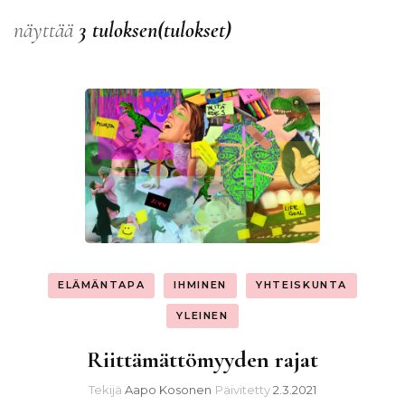
näyttää
3 tuloksen(tulokset)
ELÄMÄNTAPA
IHMINEN
YHTEISKUNTA
YLEINEN
Riittämättömyyden rajat
Tekijä
Aapo Kosonen
Päivitetty
2.3.2021