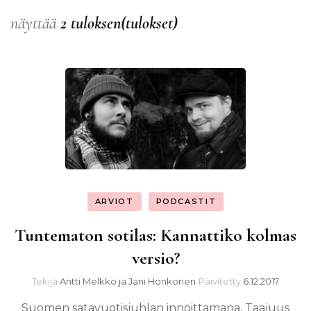
näyttää
2 tuloksen(tulokset)
ARVIOT
PODCASTIT
Tuntematon sotilas: Kannattiko kolmas
versio?
Tekijä
Antti Melkko ja Jani Honkonen
Päivitetty
6.12.2017
Suomen satavuotisjuhlan innoittamana, Taajuus