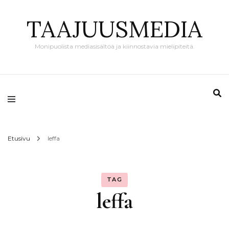
TAAJUUSMEDIA
Monipuolista mediasisältöä ja kiinnostavia mielipiteitä.
Etusivu
leffa
TAG
leffa