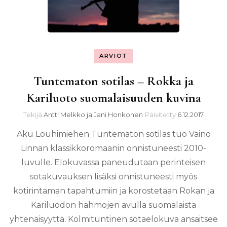
ARVIOT
Tuntematon sotilas – Rokka ja
Kariluoto suomalaisuuden kuvina
Tekijä
Antti Melkko ja Jani Honkonen
Päivitetty
6.12.2017
Aku Louhimiehen Tuntematon sotilas tuo Väinö
Linnan klassikkoromaanin onnistuneesti 2010-
luvulle. Elokuvassa paneudutaan perinteisen
sotakuvauksen lisäksi onnistuneesti myös
kotirintaman tapahtumiin ja korostetaan Rokan ja
Kariluodon hahmojen avulla suomalaista
yhtenäisyyttä. Kolmituntinen sotaelokuva ansaitsee