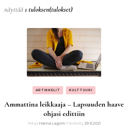
näyttää
1 tuloksen(tulokset)
ARTIKKELIT
KULTTUURI
Ammattina leikkaaja – Lapsuuden haave
ohjasi edittiin
Tekijä
Hanna Lagom
Päivitetty
29.6.2021