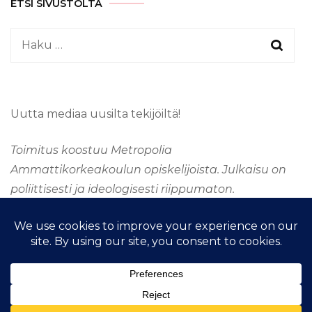
ETSI SIVUSTOLTA
Haku:
Uutta mediaa uusilta tekijöiltä!
Toimitus koostuu Metropolia
Ammattikorkeakoulun opiskelijoista. Julkaisu on
poliittisesti ja ideologisesti riippumaton.
&kopio; Tekijänoikeus 2026
TAAJUUSMEDIA
. Kaikki
oikeudet pidätetään.
Fashion Stylist | Kehittänyt
Blossom