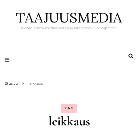
TAAJUUSMEDIA
Monipuolista mediasisältöä ja kiinnostavia mielipiteitä.
Etusivu
leikkaus
TAG
leikkaus