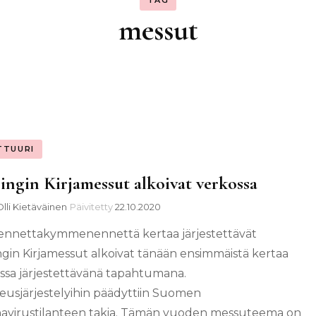
TAG
messut
TTUURI
ingin Kirjamessut alkoivat verkossa
Olli Kietäväinen
Päivitetty
22.10.2020
nnettakymmenennettä kertaa järjestettävät
ngin Kirjamessut alkoivat tänään ensimmäistä kertaa
ssa järjestettävänä tapahtumana.
eusjärjestelyihin päädyttiin Suomen
avirustilanteen takia. Tämän vuoden messuteema on