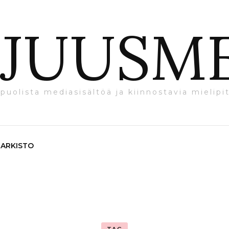
JUUSM
puolista mediasisältöä ja kiinnostavia mielipit
ARKISTO