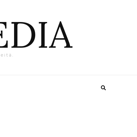
EDIA
eitä.