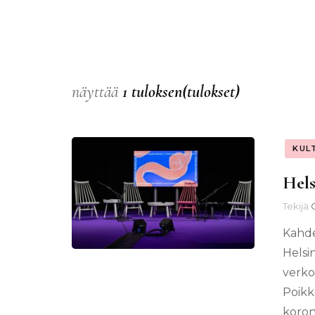
näyttää
1 tuloksen(tulokset)
KUL
Hels
Tekijä
Kahde
Helsi
verko
Poikk
koron