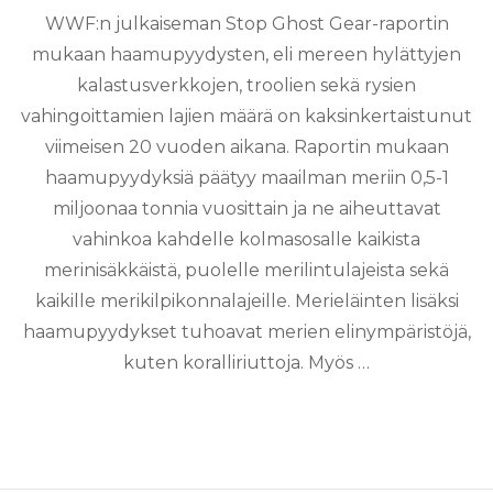
WWF:n julkaiseman Stop Ghost Gear-raportin
mukaan haamupyydysten, eli mereen hylättyjen
kalastusverkkojen, troolien sekä rysien
vahingoittamien lajien määrä on kaksinkertaistunut
viimeisen 20 vuoden aikana. Raportin mukaan
haamupyydyksiä päätyy maailman meriin 0,5-1
miljoonaa tonnia vuosittain ja ne aiheuttavat
vahinkoa kahdelle kolmasosalle kaikista
merinisäkkäistä, puolelle merilintulajeista sekä
kaikille merikilpikonnalajeille. Merieläinten lisäksi
haamupyydykset tuhoavat merien elinympäristöjä,
kuten koralliriuttoja. Myös …