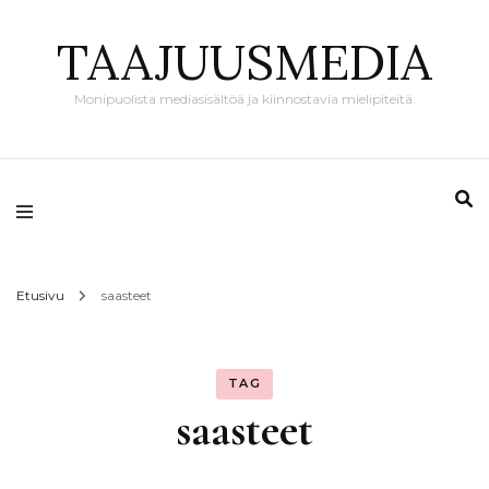
TAAJUUSMEDIA
Monipuolista mediasisältöä ja kiinnostavia mielipiteitä.
Etusivu
saasteet
TAG
saasteet