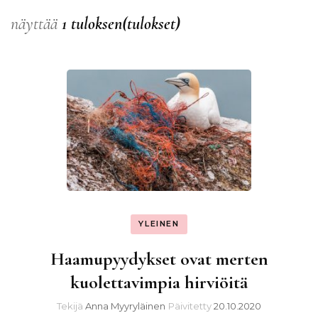
näyttää
1 tuloksen(tulokset)
YLEINEN
Haamupyydykset ovat merten
kuolettavimpia hirviöitä
Tekijä
Anna Myyryläinen
Päivitetty
20.10.2020