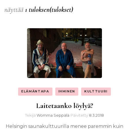
näyttää
1 tuloksen(tulokset)
ELÄMÄNTAPA
IHMINEN
KULTTUURI
Laitetaanko löylyä?
Tekijä
Womma Seppälä
Päivitetty
8.3.2018
Helsingin saunakulttuurilla menee paremmin kuin