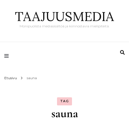
TAAJUUSMEDIA
Monipuolista mediasisältöä ja kiinnostavia mielipiteitä.
Etusivu
sauna
TAG
sauna