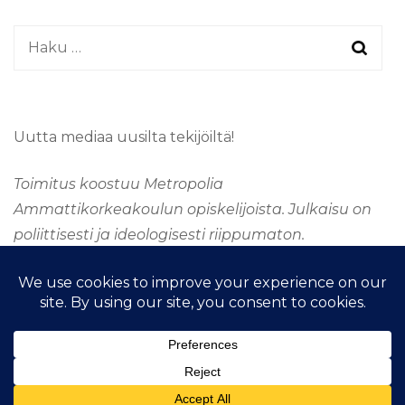
Haku:
Uutta mediaa uusilta tekijöiltä!
Toimitus koostuu Metropolia
Ammattikorkeakoulun opiskelijoista. Julkaisu on
poliittisesti ja ideologisesti riippumaton.
&kopio; Tekijänoikeus 2026
TAAJUUSMEDIA
. Kaikki
oikeudet pidätetään.
Fashion Stylist | Kehittänyt
Blossom