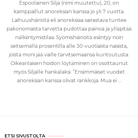
Espoolainen Silja (nimi muutettu), 20, on
kamppaillut anoreksian kanssa jo yli 7 vuotta.
Laihuushäiriötä eli anoreksiaa sairastava tuntee
pakonomaista tarvetta pudottaa painoa ja ylläpitää
nälkiintymistilaa. Syömishäiriöitä esiintyy noin
seitsemällä prosentilla alle 30-vuotiaista naisista,
joista moni jää vaille tarvitsemaansa kuntoutusta.
Oikeanlaisen hoidon löytäminen on osoittaunut
myös Siljalle hankalaksi. ”Ensimmäiset vuodet
anoreksian kanssa olivat rankkoja. Mua ei …
ETSI SIVUSTOLTA