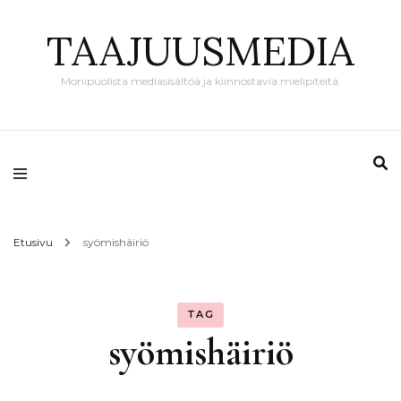
TAAJUUSMEDIA
Monipuolista mediasisältöä ja kiinnostavia mielipiteitä.
Etusivu
syömishäiriö
TAG
syömishäiriö