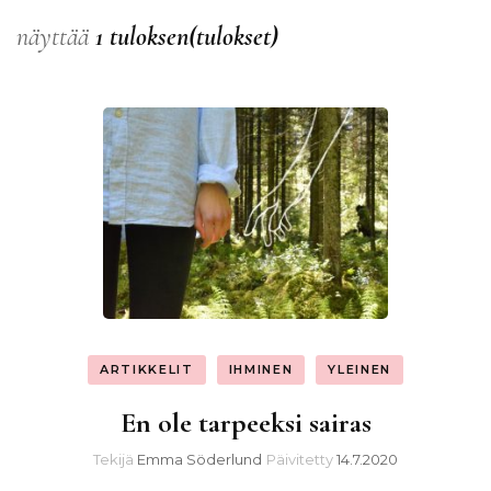
näyttää
1 tuloksen(tulokset)
ARTIKKELIT
IHMINEN
YLEINEN
En ole tarpeeksi sairas
Tekijä
Emma Söderlund
Päivitetty
14.7.2020