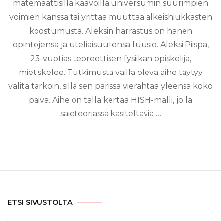
matemaattisilla kaavoilla universumin suurimpien
voimien kanssa tai yrittää muuttaa alkeishiukkasten
koostumusta. Aleksin harrastus on hänen
opintojensa ja uteliaisuutensa fuusio. Aleksi Piispa,
23-vuotias teoreettisen fysiikan opiskelija,
mietiskelee. Tutkimusta vailla oleva aihe täytyy
valita tarkoin, sillä sen parissa vierähtää yleensä koko
päivä. Aihe on tällä kertaa HISH-malli, jolla
säieteoriassa käsiteltäviä …
ETSI SIVUSTOLTA