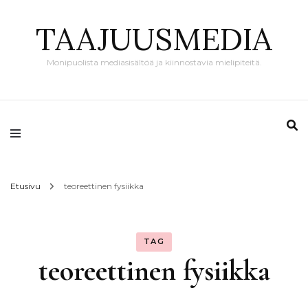
TAAJUUSMEDIA
Monipuolista mediasisältöä ja kiinnostavia mielipiteitä.
Etusivu
teoreettinen fysiikka
TAG
teoreettinen fysiikka