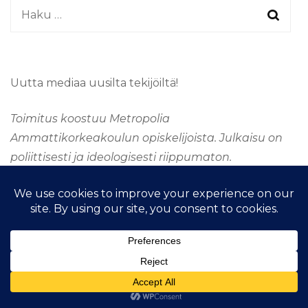
Haku:
Uutta mediaa uusilta tekijöiltä!
Toimitus koostuu Metropolia
Ammattikorkeakoulun opiskelijoista. Julkaisu on
poliittisesti ja ideologisesti riippumaton.
&kopio; Tekijänoikeus 2026
TAAJUUSMEDIA
. Kaikki
oikeudet pidätetään.
Fashion Stylist | Kehittänyt
Blossom
Themes
.Tarjoaja
WordPress
.
Taajuus Media