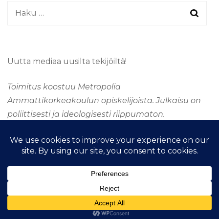
Haku:
Uutta mediaa uusilta tekijöiltä!
Toimitus koostuu Metropolia
Ammattikorkeakoulun opiskelijoista. Julkaisu on
poliittisesti ja ideologisesti riippumaton.
&kopio; Tekijänoikeus 2026
TAAJUUSMEDIA
. Kaikki
oikeudet pidätetään.
Fashion Stylist | Kehittänyt
Blossom
Themes
.Tarjoaja
WordPress
.
Taajuus Media