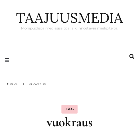
TAAJUUSMEDIA
Monipuolista mediasisältöä ja kiinnostavia mielipiteitä.
Etusivu
vuokraus
TAG
vuokraus