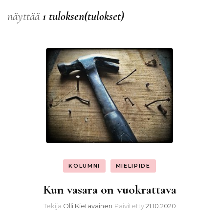
näyttää
1 tuloksen(tulokset)
KOLUMNI
MIELIPIDE
Kun vasara on vuokrattava
Tekijä
Olli Kietäväinen
Päivitetty
21.10.2020