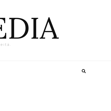
EDIA
eitä.