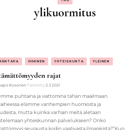
TAG
ylikuormitus
MÄNTAPA
IHMINEN
YHTEISKUNTA
YLEINEN
tämättömyyden rajat
Aapo Kosonen
Päivitetty
2.3.2021
mme puhtaina ja viattomina tähän maailmaan.
aiheessa elämme vanhempien huomiosta ja
udesta, mutta kuinka varhain meitä aletaan
stelemaan yhteiskunnan palvelukseen? Onko
ämättömyys seurausta kodin vaativasta ilmapiiristä?”Kun