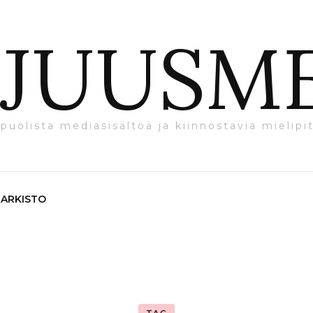
JUUSM
puolista mediasisältöä ja kiinnostavia mielipit
ARKISTO