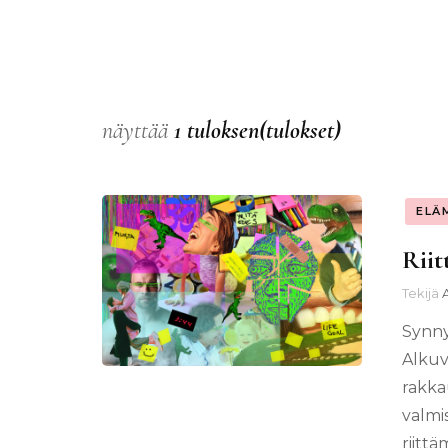
näyttää
1 tuloksen(tulokset)
ELÄ
Riit
Tekijä
Synny
Alkuv
rakka
valmi
riitt