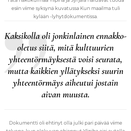
Tätä näkökulmaa Ylipiha ja Syrjälä halusivat tuoda
esiin viime syksynä kuvatussa Kun maailma tuli
kylään -lyhytdokumentissa.
Kaksikolla oli jonkinlainen ennakko-
oletus siitä, mitä kulttuurien
yhteentörmäyksestä voisi seurata,
mutta kaikkien yllätykseksi suurin
yhteentörmäys aiheutui jostain
aivan muusta.
Dokumentti oli ehtinyt olla julki pari päivää viime