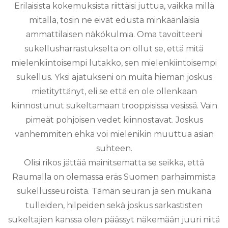
Erilaisista kokemuksista riittäisi juttua, vaikka millä
mitalla, tosin ne eivät edusta minkäänlaisia
ammattilaisen näkökulmia. Oma tavoitteeni
sukellusharrastukselta on ollut
se, että mitä
mielenkiintoisempi lutakko, sen mielenkiintoisempi
sukellus. Yksi ajatukseni on muita hieman joskus
mietityttänyt, eli se että en ole ollenkaan
kiinnostunut sukeltamaan trooppisissa vesissä. Vain
pimeät pohjoisen vedet kiinnostavat. Joskus
vanhemmiten ehkä voi mielenikin muuttua asian
suhteen.
Olisi rikos jättää mainitsematta se seikka, että
Raumalla on olemassa eräs Suomen parhaimmista
sukellusseuroista. Tämän seuran ja sen mukana
tulleiden, hilpeiden sekä joskus sarkastisten
sukeltajien kanssa olen päässyt näkemään juuri niitä