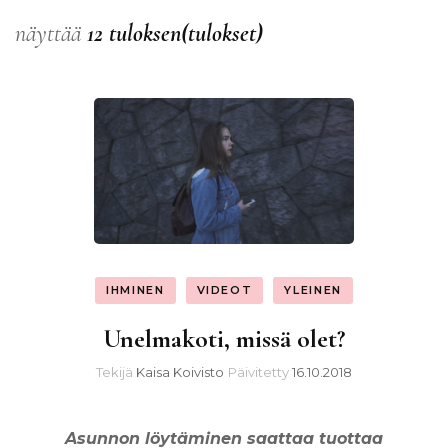
näyttää
12 tuloksen(tulokset)
IHMINEN
VIDEOT
YLEINEN
Unelmakoti, missä olet?
Tekijä
Kaisa Koivisto
Päivitetty
16.10.2018
Asunnon löytäminen saattaa tuottaa