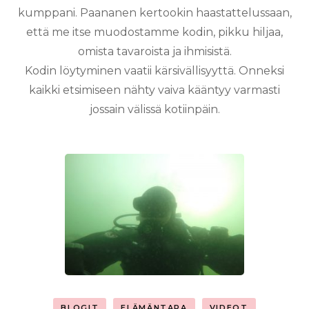
kumppani. Paananen kertookin haastattelussaan,
että me itse muodostamme kodin, pikku hiljaa,
omista tavaroista ja ihmisistä.
Kodin löytyminen vaatii kärsivällisyyttä. Onneksi
kaikki etsimiseen nähty vaiva kääntyy varmasti
jossain välissä kotiinpäin.
BLOGIT
ELÄMÄNTAPA
VIDEOT