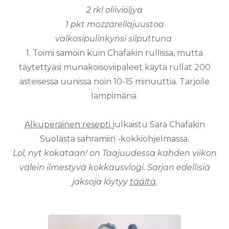
2 rkl oliiviöljyä
1 pkt mozzarellajuustoa
valkosipulinkynsi silputtuna
1. Toimi samoin kuin Chafakin rullissa, mutta
täytettyäsi munakoisoviipaleet käytä rullat 200
asteisessa uunissa noin 10-15 minuuttia. Tarjoile
lämpimänä.
Alkuperäinen resepti
julkaistu Sara Chafakin
Suolasta sahramiin -kokkiohjelmassa.
Lol, nyt kokataan! on Taajuudessa kahden viikon
välein ilmestyvä kokkausvlogi. Sarjan edellisiä
jaksoja löytyy
täältä
.