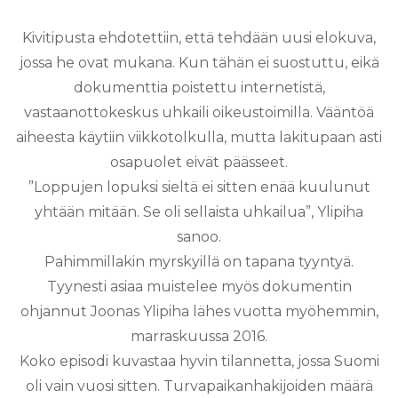
Kivitipusta ehdotettiin, että tehdään uusi elokuva,
jossa he ovat mukana. Kun tähän ei suostuttu, eikä
dokumenttia poistettu internetistä,
vastaanottokeskus uhkaili oikeustoimilla. Vääntöä
aiheesta käytiin viikkotolkulla, mutta lakitupaan asti
osapuolet eivät päässeet.
”Loppujen lopuksi sieltä ei sitten enää kuulunut
yhtään mitään. Se oli sellaista uhkailua”, Ylipiha
sanoo.
Pahimmillakin myrskyillä on tapana tyyntyä.
Tyynesti asiaa muistelee myös dokumentin
ohjannut Joonas Ylipiha lähes vuotta myöhemmin,
marraskuussa 2016.
Koko episodi kuvastaa hyvin tilannetta, jossa Suomi
oli vain vuosi sitten. Turvapaikanhakijoiden määrä