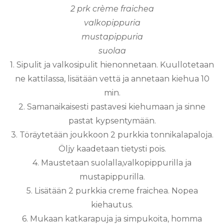
2 prk crème fraichea
valkopippuria
mustapippuria
suolaa
1. Sipulit ja valkosipulit hienonnetaan. Kuullotetaan
ne kattilassa, lisätään vettä ja annetaan kiehua 10
min.
2. Samanaikaisesti pastavesi kiehumaan ja sinne
pastat kypsentymään.
3. Töräytetään joukkoon 2 purkkia tonnikalapaloja.
Öljy kaadetaan tietysti pois.
4. Maustetaan suolalla,valkopippurilla ja
mustapippurilla.
5. Lisätään 2 purkkia creme fraichea. Nopea
kiehautus.
6. Mukaan katkarapuja ja simpukoita, homma