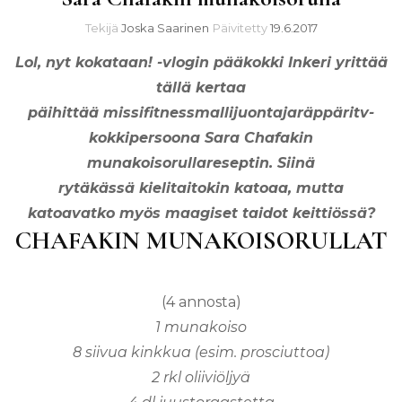
Tekijä
Joska Saarinen
Päivitetty
19.6.2017
Lol, nyt kokataan! -vlogin pääkokki Inkeri yrittää
tällä kertaa
päihittää missifitnessmallijuontajaräppäritv-
kokkipersoona Sara Chafakin
munakoisorullareseptin. Siinä
rytäkässä kielitaitokin katoaa, mutta
katoavatko myös maagiset taidot keittiössä?
CHAFAKIN MUNAKOISORULLAT
(4 annosta)
1 munakoiso
8 siivua kinkkua (esim. prosciuttoa)
2 rkl oliiviöljyä