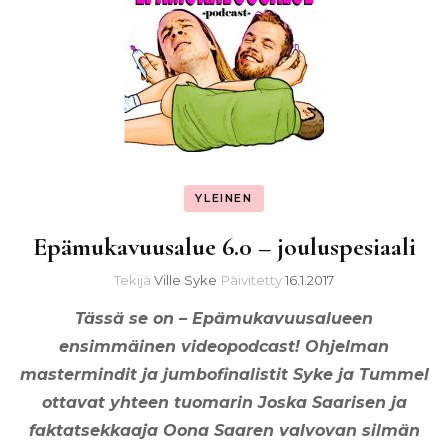
YLEINEN
Epämukavuusalue 6.0 – jouluspesiaali
Tekijä
Ville Syke
Päivitetty
16.1.2017
Tässä se on – Epämukavuusalueen
ensimmäinen videopodcast! Ohjelman
mastermindit ja jumbofinalistit Syke ja Tummel
ottavat yhteen tuomarin Joska Saarisen ja
faktatsekkaaja Oona Saaren valvovan silmän