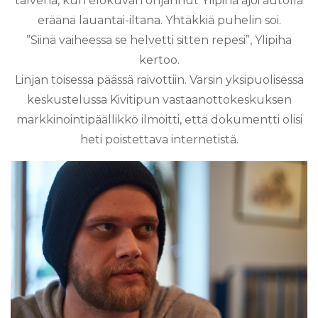
talvena, kun elokuvan ohjannut Ylipiha ajoi autolla
eräänä lauantai-iltana. Yhtäkkiä puhelin soi.
”Siinä vaiheessa se helvetti sitten repesi”, Ylipiha
kertoo.
Linjan toisessa päässä raivottiin. Varsin yksipuolisessa
keskustelussa Kivitipun vastaanottokeskuksen
markkinointipäällikkö ilmoitti, että dokumentti olisi
heti poistettava internetistä.