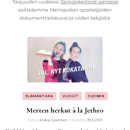
Taajuuden uudessa
Tarinankertojat-sarjassa
esittelemme Metropolian opiskelijoiden
dokumenttielokuvia ja niiden tekijöitä.
ELÄMÄNTAPA
VLOGIT
YLEINEN
Merten herkut à la Jethro
Tekijä
Joska Saarinen
Päivitetty
19.6.2017