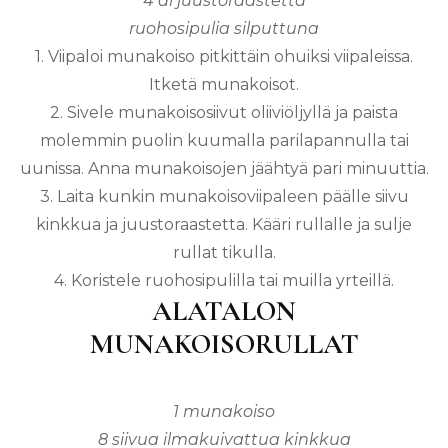
4 dl juustoraastetta
ruohosipulia silputtuna
1. Viipaloi munakoiso pitkittäin ohuiksi viipaleissa.
Itketä munakoisot.
2. Sivele munakoisosiivut oliiviöljyllä ja paista
molemmin puolin kuumalla parilapannulla tai
uunissa. Anna munakoisojen jäähtyä pari minuuttia.
3. Laita kunkin munakoisoviipaleen päälle siivu
kinkkua ja juustoraastetta. Kääri rullalle ja sulje
rullat tikulla.
4. Koristele ruohosipulilla tai muilla yrteillä.
ALATALON
MUNAKOISORULLAT
1 munakoiso
8 siivua ilmakuivattua kinkkua