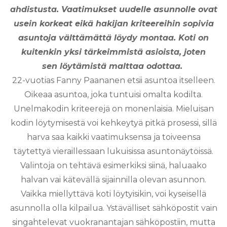
ahdistusta. Vaatimukset uudelle asunnolle ovat
usein korkeat eikä h
akijan kriteereihin sopivia
asuntoja välttämättä löydy montaa.
Koti on
kuitenkin yksi tärkeimmistä asioista, joten
sen
löytämistä malttaa odottaa.
22-vuotias Fanny Paananen etsii asuntoa itselleen.
Oikeaa asuntoa, joka tuntuisi omalta kodilta.
Unelmakodin kriteerejä on monenlaisia. Mieluisan
kodin löytymisestä voi kehkeytyä pitkä prosessi, sillä
harva saa kaikki vaatimuksensa ja toiveensa
täytettyä vieraillessaan lukuisissa asuntonäytöissä.
Valintoja on tehtävä esimerkiksi siinä, haluaako
halvan vai kätevällä sijainnilla olevan asunnon.
Vaikka miellyttävä koti löytyisikin, voi kyseisellä
asunnolla olla kilpailua. Ystävälliset sähköpostit vain
singahtelevat vuokranantajan sähköpostiin, mutta