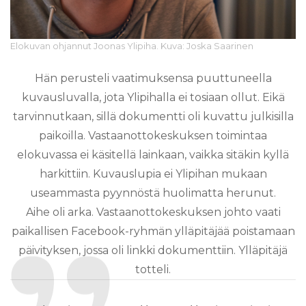
Elokuvan ohjannut Joonas Ylipiha. Kuva: Joska Saarinen
Hän perusteli vaatimuksensa puuttuneella
kuvausluvalla, jota Ylipihalla ei tosiaan ollut. Eikä
tarvinnutkaan, sillä dokumentti oli kuvattu julkisilla
paikoilla. Vastaanottokeskuksen toimintaa
elokuvassa ei käsitellä lainkaan, vaikka sitäkin kyllä
harkittiin. Kuvauslupia ei Ylipihan mukaan
useammasta pyynnöstä huolimatta herunut.
Aihe oli arka. Vastaanottokeskuksen johto vaati
paikallisen Facebook-ryhmän ylläpitäjää poistamaan
päivityksen, jossa oli linkki dokumenttiin. Ylläpitäjä
totteli.