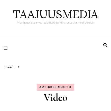
TAAJUUSMEDIA
Monipuolista mediasisältöä ja kiinnostavia mielipiteitä.
Etusivu
ARTIKKELIMUOTO
Video