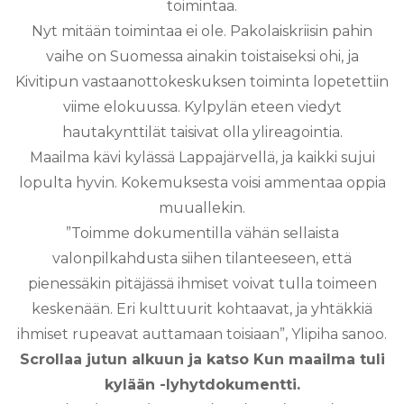
toimintaa.
Nyt mitään toimintaa ei ole. Pakolaiskriisin pahin
vaihe on Suomessa ainakin toistaiseksi ohi, ja
Kivitipun vastaanottokeskuksen toiminta lopetettiin
viime elokuussa. Kylpylän eteen viedyt
hautakynttilät taisivat olla ylireagointia.
Maailma kävi kylässä Lappajärvellä, ja kaikki sujui
lopulta hyvin. Kokemuksesta voisi ammentaa oppia
muuallekin.
”Toimme dokumentilla vähän sellaista
valonpilkahdusta siihen tilanteeseen, että
pienessäkin pitäjässä ihmiset voivat tulla toimeen
keskenään. Eri kulttuurit kohtaavat, ja yhtäkkiä
ihmiset rupeavat auttamaan toisiaan”, Ylipiha sanoo.
Scrollaa jutun alkuun ja katso Kun maailma tuli
kylään -lyhytdokumentti.