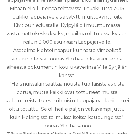
lappajärveläisille rakkaan paikan, kunnan sydämen.
Mitään ei ollut enää tehtävissä. Lokakuussa 2015
joukko lappajärveläisiä sytytti muistokynttilöitä
Kivitipun edustalle. Kylpylä oli muuttumassa
vastaanottokeskukseksi, maailma oli tulossa kylään
reilun 3 000 asukkaan Lappajärvelle.
Asetelma kiehtoi naapurikunnasta Vimpelistä
kotoisin olevaa Joonas Ylipihaa, joka aikoi tehdä
aiheesta dokumentin koulukaverinsa Ville Syrjälän
kanssa.
”Helsingissäkin saattaa nousta tuollaisista asioista
porua, mutta kaikki ovat tottuneet muista
kulttuureista tuleviin ihmisiin. Lappajärvellä siihen ei
oltu totuttu. Se oli heille paljon valtavampi juttu
kuin Helsingissä tai muissa isoissa kaupungeissa”,
Joonas Ylipiha sanoo.