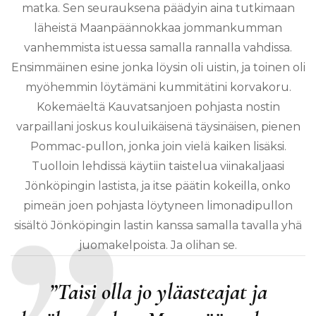
matka. Sen seurauksena päädyin aina tutkimaan
läheistä Maanpäännokkaa jommankumman
vanhemmista istuessa samalla rannalla vahdissa.
Ensimmäinen esine jonka löysin oli uistin, ja toinen oli
myöhemmin löytämäni kummitätini korvakoru.
Kokemäeltä Kauvatsanjoen pohjasta nostin
varpaillani joskus kouluikäisenä täysinäisen, pienen
Pommac-pullon, jonka join vielä kaiken lisäksi.
Tuolloin lehdissä käytiin taistelua viinakaljaasi
Jönköpingin lastista, ja itse päätin kokeilla, onko
pimeän joen pohjasta löytyneen limonadipullon
sisältö Jönköpingin lastin kanssa samalla tavalla yhä
juomakelpoista. Ja olihan se.
”Taisi olla jo yläasteajat ja