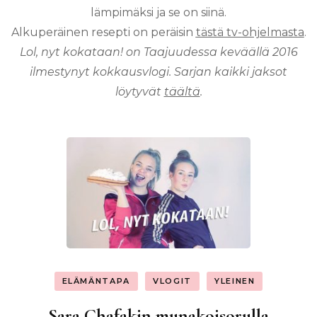
lämpimäksi ja se on siinä.
Alkuperäinen resepti on peräisin
tästä tv-ohjelmasta
.
Lol, nyt kokataan! on Taajuudessa keväällä 2016
ilmestynyt kokkausvlogi. Sarjan kaikki jaksot
löytyvät
täältä
.
ELÄMÄNTAPA
VLOGIT
YLEINEN
Sara Chafakin munakoisorulla