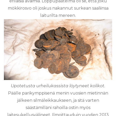
erilaisia avaimia. Loppupäätelmä oli se, että joku
mökkirosvo oli joskus nakannut surkean saaliinsa
laiturilta mereen.
Upotetusta urheilukassista löytyneet kolikot.
Päälle parikymppisenä menin vuosien mietinnän
jälkeen silmäleikkaukseen, ja sitä varten
säästämilläni rahoilla ostin myös
laitesukellusvälineet. Ilmoittauduin vuoden 2013