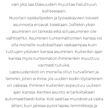
vain yksi saa tilaisuuden muuttaa haluttuun
kohteeseen.
Nuorten opiskelijoiden ja työssäkäyvien toiveet
asunnosta eroavat toisistaan. Joillekin yksin
asuminen on tärkeää eikä soluasuminen ole
vaihtoehto. Asuminen tuntemattomien kanssa voi
olla monelle oudokseltaan raskaampaa kuin
tuttujen ystävien kanssa asuminen. Kuitenkin ajan
kanssa myös tuntematon ihminenkin muuttuu
varmasti tutuksi.
Lapsuudenkoti on monella ollut turvallinen ja
lämmin, joten ei ihme, jos uuden kodin löytäminen
on vaikeaa. Ihminen kuitenkin sopeutuu uuteen
ajan kanssa. Kenties asunto ei tarkoitakaan
automaattisesti kotia. Koti saattaa muodostua vasta
sitten, kun jaloissa pyörii lapsia, lemmikkejä ja