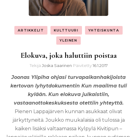
ARTIKKELIT
KULTTUURI
YHTEISKUNTA
YLEINEN
Elokuva, joka haluttiin poistaa
Tekijä
Joska Saarinen
Päivitetty
16.1.2017
Joonas Ylipiha ohjasi turvapaikanhakijoista
kertovan lyhytdokumentin Kun maailma tuli
kylään. Kun elokuva julkaistiin,
vastaanottokeskuksesta otettiin yhteyttä.
Pienen Lappajärven kunnan asukkaat olivat
järkyttyneitä. Joukko muukalaisia oli tulossa ja
kaiken lisäksi valtaamassa Kylpylä Kivitipun –