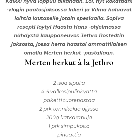
Kaikki hyvä loppuu aikanaan. Lol, nyt kokataan!
-vlogin päätösjaksossa Inkeri ja Vilma haluavat
loihtia lautaselle jotain spesiaalia. Sopiva
resepti löytyi Haasta Hans -ohjelmassa
nähdystä kauppaneuvos Jethro Rostedtin
jaksosta, jossa herra haastoi ammattilaisen
omalla Merten herkut -pastallaan.
Merten herkut à la Jethro
2 isoa sipulia
4-5 valkosipulinkynttä
paketti tuorepastaa
2 prk tonnikalaa öljyssä
200g katkarapuja
1 prk simpukoita
pinaattia