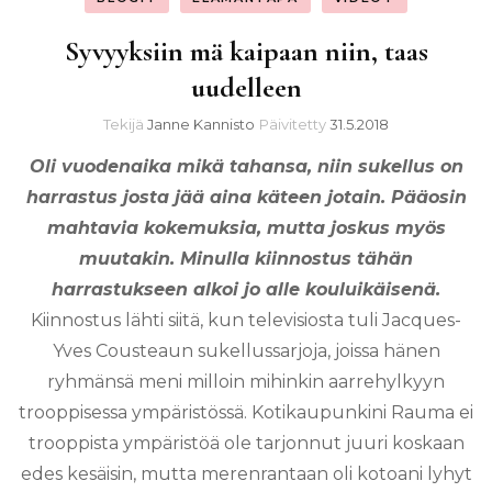
Syvyyksiin mä kaipaan niin, taas
uudelleen
Tekijä
Janne Kannisto
Päivitetty
31.5.2018
Oli vuodenaika mikä tahansa, niin sukellus on
harrastus josta jää aina käteen jotain. Pääosin
mahtavia kokemuksia, mutta joskus myös
muutakin. Minulla kiinnostus tähän
harrastukseen alkoi jo alle kouluikäisenä.
Kiinnostus lähti siitä, kun televisiosta tuli Jacques-
Yves Cousteaun sukellussarjoja, joissa hänen
ryhmänsä meni milloin mihinkin aarrehylkyyn
trooppisessa ympäristössä. Kotikaupunkini Rauma ei
trooppista ympäristöä ole tarjonnut juuri koskaan
edes kesäisin, mutta merenrantaan oli kotoani lyhyt