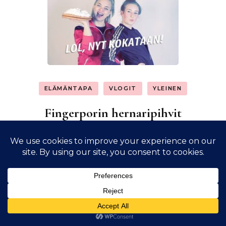
ELÄMÄNTAPA
VLOGIT
YLEINEN
Fingerporin hernaripihvit
Tekijä
Aaro Teikari
Päivitetty
30.5.2017
Lol, nyt kokataan! -vlogin kuudennessa osassa
Chef Inkeri ja apukokki Vilma ottavat
haasteekseen supisuomalaisen perinneruuan ja
Lähi-idän herkun yhdistämisen. Lopputuloksena
syntyvät maukkaat hernekeitto-falafelpihvit
Fingerporin tapaan.