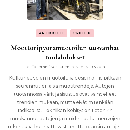
ARTIKKELIT
URHEILU
Moottoripyörämuotoilun uusvanhat
tuulahdukset
Tekijä
Tommi Karttunen
Päivitetty
10.5.2018
Kulkuneuvojen muotoilu ja design on jo pitkään
seurannut erilaisia muotitrendejä. Autojen
tuotannossa värit ja sisustus ovat vaihdelleet
trendien mukaan, mutta eivät mitenkään
radikaalisti. Tekniikan kehitys on tietenkin
muokannut autojen ja muiden kulkuneuvojen
ulkonäköä huomattavasti, mutta pääosin autojen