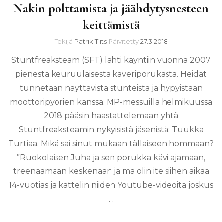
Nakin polttamista ja jäähdytysnesteen
keittämistä
Tekijä
Patrik Tiits
Päivitetty
27.3.2018
Stuntfreaksteam (SFT) lähti käyntiin vuonna 2007
pienestä keuruulaisesta kaveriporukasta. Heidät
tunnetaan näyttävistä stunteista ja hypyistään
moottoripyörien kanssa. MP-messuilla helmikuussa
2018 pääsin haastattelemaan yhtä
Stuntfreaksteamin nykyisistä jäsenistä: Tuukka
Turtiaa. Mikä sai sinut mukaan tällaiseen hommaan?
”Ruokolaisen Juha ja sen porukka kävi ajamaan,
treenaamaan keskenään ja mä olin ite siihen aikaa
14-vuotias ja kattelin niiden Youtube-videoita joskus
…