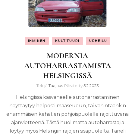
IHMINEN
KULTTUURI
URHEILU
MODERNIA
AUTOHARRASTAMISTA
HELSINGISSÄ
Tekijä
Taajuus
Päivitetty
5.2.2023
Helsingissä kasvaneelle autoharrastaminen
näyttäytyy helposti maaseudun, tai vähintäänkin
ensimmäisen kehätien pohjoispuolelle rajoittuvana
ajanvietteenä. Tästä huolimatta autoharrastajia
löytyy myös Helsingin rajojen sisäpuolelta. Taneli