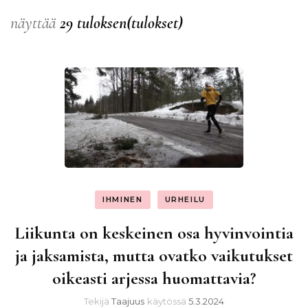
näyttää
29 tuloksen(tulokset)
IHMINEN
URHEILU
Liikunta on keskeinen osa hyvinvointia
ja jaksamista, mutta ovatko vaikutukset
oikeasti arjessa huomattavia?
Tekijä
Taajuus
käytössä
5.3.2024