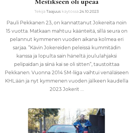
Mestikseen oli upeaa
Tekijä
Taajuus
käytössä
24.10.2023
Pauli Pekkanen 23, on kannattanut Jokereita noin
15 vuotta. Matkaan mahtuu käänteitä, sillä seura on
pelannut kymmenen vuoden aikana kolmea eri
sarjaa. ”Kävin Jokereiden peleissä kummitädin
kanssa ja lopulta sain häneltä joululahjaksi
pelipaidan ja siinä kai se oli sitten”, taustoittaa
Pekkanen. Vuonna 2014 SM-liiga vaihtui venäläiseen
KHL:ään ja nyt kymmenen vuoden jälkeen kaudella
2023 Jokerit …