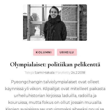
KOLUMNI
URHEILU
Olympialaiset: politiikan pelikenttä
Tekijä
Sami Hakala
Päivitetty
24.2.2018
Pyeongchangin talviolympialaiset ovat olleet
käynnissä yli viikon. Kilpailijat ovat mitelleet paikasta
urheiluhistorian kirjoissa laduilla, radoilla ja
kouruissa, mutta fokus on ollut jossain muualla.
Kisojen avajaisissa seuratuimmaksi aiheeksi nousi se,