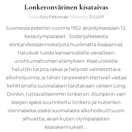
Lonkeronvärinen kisataivas
Tekijä
Pyry Peltomäki
Päivitetty
31.5.2017
Suomessa pidettiin vuonna 1952 järjestyksessään 12.
kesäolympialaiset. Sodanjälkeisestä
elintarvikesäännöstelystä huolimatta kisaisännät
halusivat luoda kansainvälisille vierailleen
unohtumattoman elämyksen. Kisaturisteille
haluttiin tarjota raikas ja helposti valmistettava
alkoholijuoma, ja tähän tarpeeseen Hartwall vastasi
kehittämällä suomalaisen talvitaivaan värisen Long
Drinkin, tuttavallisemmin lonkeron. Alunperin vain
kisojen ajaksi suunniteltu lonkero jäi kuitenkin
olennaiseksi osaksi suomalaista alkoholikulttuurin
silhuettia, aivan kuten olympialaisten
kisarakennukset …