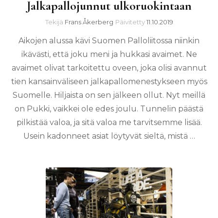
Jalkapallojunnut ulkoruokintaan
Tekijä
Frans Åkerberg
Päivitetty
11.10.2019
Aikojen alussa kävi Suomen Palloliitossa niinkin
ikävästi, että joku meni ja hukkasi avaimet. Ne
avaimet olivat tarkoitettu oveen, joka olisi avannut
tien kansainväliseen jalkapallomenestykseen myös
Suomelle. Hiljaista on sen jälkeen ollut. Nyt meillä
on Pukki, vaikkei ole edes joulu. Tunnelin päästä
pilkistää valoa, ja sitä valoa me tarvitsemme lisää.
Usein kadonneet asiat löytyvät sieltä, mistä …