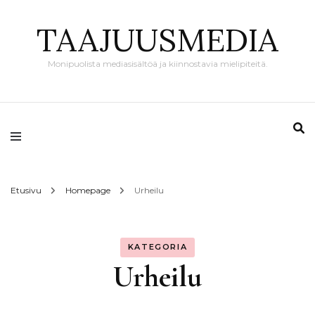
TAAJUUSMEDIA
Monipuolista mediasisältöä ja kiinnostavia mielipiteitä.
Etusivu
Homepage
Urheilu
KATEGORIA
Urheilu