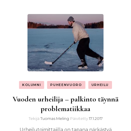
KOLUMNI
PUHEENVUORO
URHEILU
Vuoden urheilija – palkinto täynnä
problematiikkaa
Tekijä
Tuomas Meling
Päivitetty
17.1.2017
Urheilutoimittajilla on tapana närkästyä