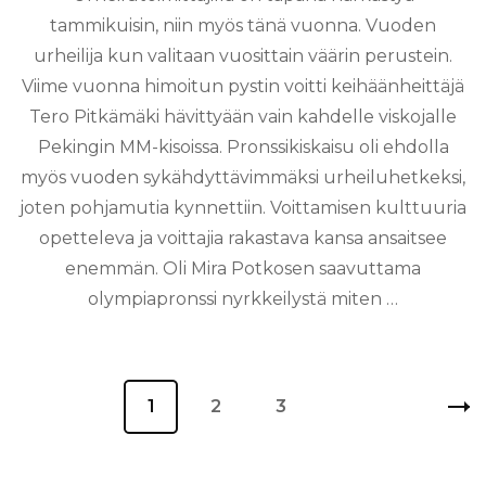
tammikuisin, niin myös tänä vuonna. Vuoden
urheilija kun valitaan vuosittain väärin perustein.
Viime vuonna himoitun pystin voitti keihäänheittäjä
Tero Pitkämäki hävittyään vain kahdelle viskojalle
Pekingin MM-kisoissa. Pronssikiskaisu oli ehdolla
myös vuoden sykähdyttävimmäksi urheiluhetkeksi,
joten pohjamutia kynnettiin. Voittamisen kulttuuria
opetteleva ja voittajia rakastava kansa ansaitsee
enemmän. Oli Mira Potkosen saavuttama
olympiapronssi nyrkkeilystä miten …
Artikkelien
Sivu
1
Sivu
2
Sivu
3
sivutus