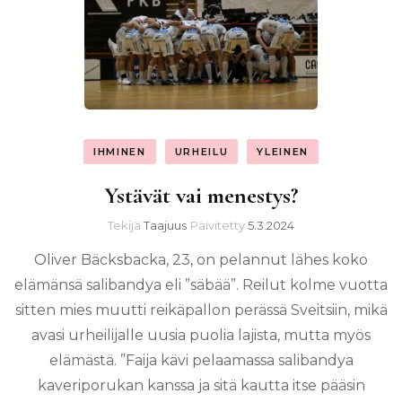
IHMINEN
URHEILU
YLEINEN
Ystävät vai menestys?
Tekijä
Taajuus
Päivitetty
5.3.2024
Oliver Bäcksbacka, 23, on pelannut lähes koko
elämänsä salibandya eli ”säbää”. Reilut kolme vuotta
sitten mies muutti reikäpallon perässä Sveitsiin, mikä
avasi urheilijalle uusia puolia lajista, mutta myös
elämästä. ”Faija kävi pelaamassa salibandya
kaveriporukan kanssa ja sitä kautta itse pääsin