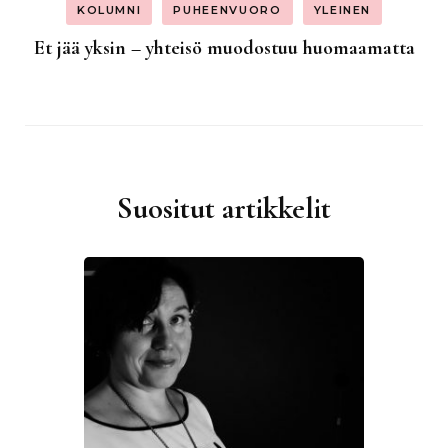
KOLUMNI
PUHEENVUORO
YLEINEN
Et jää yksin – yhteisö muodostuu huomaamatta
Suositut artikkelit