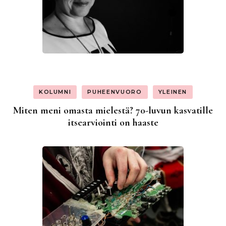
KOLUMNI
PUHEENVUORO
YLEINEN
Miten meni omasta mielestä? 70-luvun kasvatille
itsearviointi on haaste