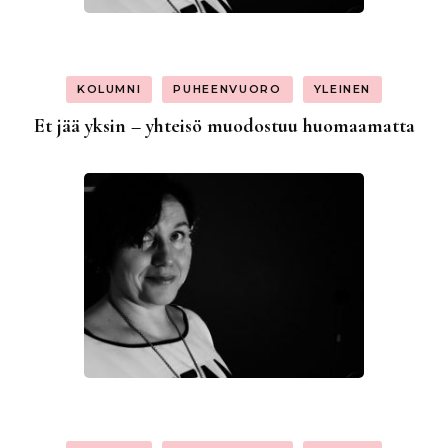
KOLUMNI
PUHEENVUORO
YLEINEN
Et jää yksin – yhteisö muodostuu huomaamatta