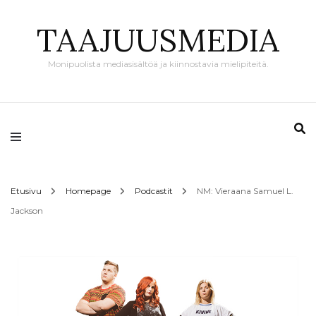
TAAJUUSMEDIA
Monipuolista mediasisältöä ja kiinnostavia mielipiteitä.
Etusivu
Homepage
Podcastit
NM: Vieraana Samuel L.
Jackson