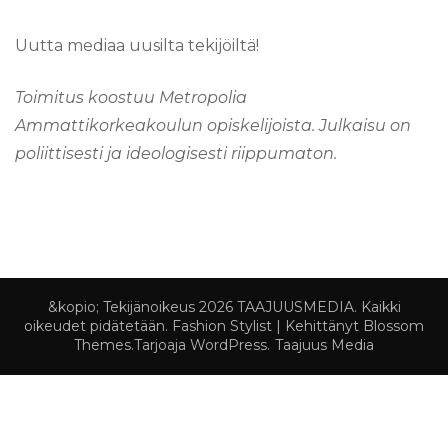
Uutta mediaa uusilta tekijöiltä!
Toimitus koostuu Metropolia
Ammattikorkeakoulun opiskelijoista. Julkaisu on
poliittisesti ja ideologisesti riippumaton.
&kopio; Tekijänoikeus 2026
TAAJUUSMEDIA
. Kaikki
oikeudet pidätetään.
Fashion Stylist | Kehittänyt
Blossom
Themes
.Tarjoaja
WordPress
.
Taajuus Media