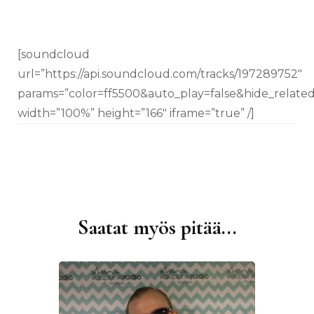
[soundcloud
url=”https://api.soundcloud.com/tracks/197289752″
params=”color=ff5500&auto_play=false&hide_relat
width=”100%” height=”166″ iframe=”true” /]
Saatat myös pitää...
Artikkelien
selaus