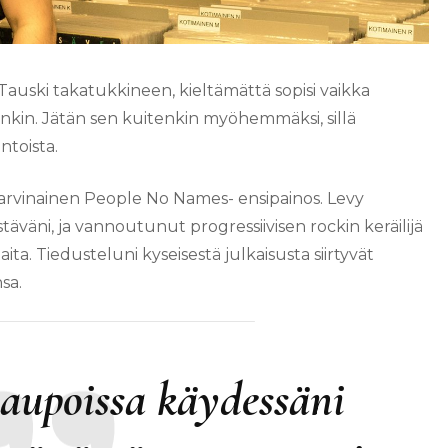
auski takatukkineen, kieltämättä sopisi vaikka
tenkin. Jätän sen kuitenkin myöhemmäksi, sillä
ntoista.
arvinainen People No Names- ensipainos. Levy
stäväni, ja vannoutunut progressiivisen rockin keräilijä
a. Tiedusteluni kyseisestä julkaisusta siirtyvät
sa.
aupoissa käydessäni