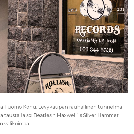
 takaa Tuomo Konu. Levykaupan rauhallinen tunnelma
 ja taustalla soi Beatlesin Maxwell`s Silver Hammer.
en valikoimaa.