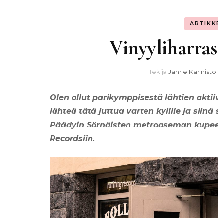
ARTIKK
Vinyyliharras
Tekijä
Janne Kannisto
Olen ollut parikymppisestä lähtien aktiiv
lähteä tätä juttua varten kylille ja sii
Päädyin Sörnäisten metroaseman kupeese
Recordsiin.