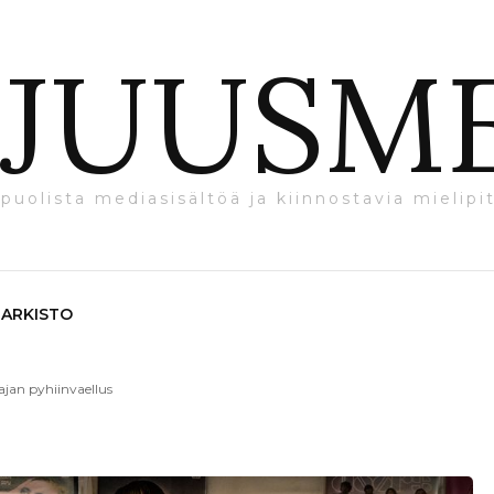
JUUSM
puolista mediasisältöä ja kiinnostavia mielipit
ARKISTO
ajan pyhiinvaellus