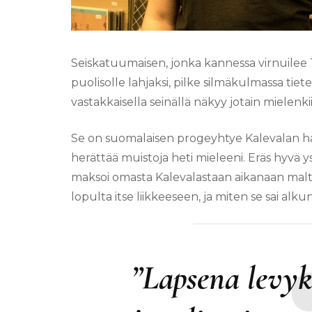
Seiskatuumaisen, jonka kannessa virnuilee T
puolisolle lahjaksi, pilke silmäkulmassa tie
vastakkaisella seinällä näkyy jotain mielenkii
Se on suomalaisen progeyhtye Kalevalan h
herättää muistoja heti mieleeni. Eräs hyvä y
maksoi omasta Kalevalastaan aikanaan maltait
lopulta itse liikkeeseen, ja miten se sai alkun
”Lapsena levyk