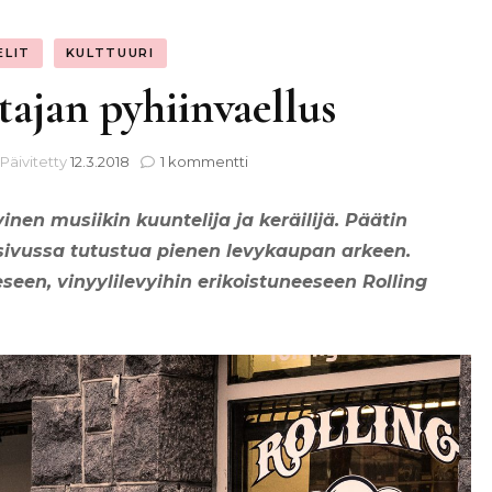
ELIT
KULTTUURI
tajan pyhiinvaellus
artikkeliin
Päivitetty
12.3.2018
1 kommentti
Vinyyliharrastajan
pyhiinvaellus
inen musiikin kuuntelija ja keräilijä. Päätin
nä sivussa tutustua pienen levykaupan arkeen.
en, vinyylilevyihin erikoistuneeseen Rolling