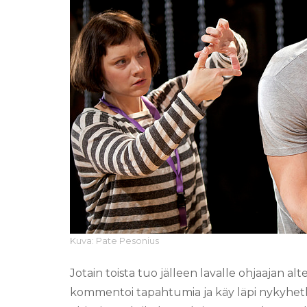
Kuva: Pate Pesonius
Jotain toista tuo jälleen lavalle ohjaajan al
kommentoi tapahtumia ja käy läpi nykyhetk