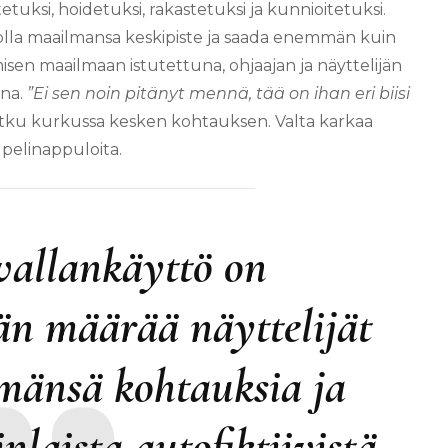
tuksi, hoidetuksi, rakastetuksi ja kunnioitetuksi.
a olla maailmansa keskipiste ja saada enemmän kuin
en maailmaan istutettuna, ohjaajan ja näyttelijän
ona.
”Ei sen noin pitänyt mennä, tää on ihan eri biisi
 itku kurkussa kesken kohtauksen. Valta karkaa
ä pelinappuloita.
vallankäyttö on
än määrää näyttelijät
mänsä kohtauksia ja
inlaista autofiktiivistä