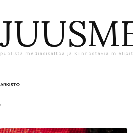
JUUSM
puolista mediasisältöä ja kiinnostavia mielipit
ARKISTO
a