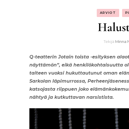
ARVIOT
P
Halust
Tekijä
Minna 
Q-teatterin Jotain toista -e
sityksen alao
näyttämön”, eikä henkilökohtaisuutta ol
taiteen vuoksi
hukuttautunut oman elä
Sarkolan läpimurrossa, Perheenjäsenessä
katsojasta riippuen joko elämänkokemuk
nähtyä ja kutkuttavan narsistista.