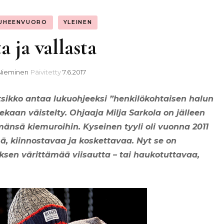
UHEENVUORO
YLEINEN
a ja vallasta
Nieminen
Päivitetty
7.6.2017
tsikko antaa lukuohjeeksi ”henkilökohtaisen halun
ekaan väistelty.
Ohjaaja Milja
Sarkola on jälleen
mänsä kiemuroihin.
Kyseinen tyyli oli vuonna 2011
, kiinnostavaa ja koskettavaa. Nyt se on
sen värittämää viisautta – tai haukotuttavaa,