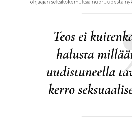
ohjaajan seksikokemuksia nuoruudesta ny
Teos ei kuitenka
halusta millää
uudistuneella tav
kerro seksuaalis