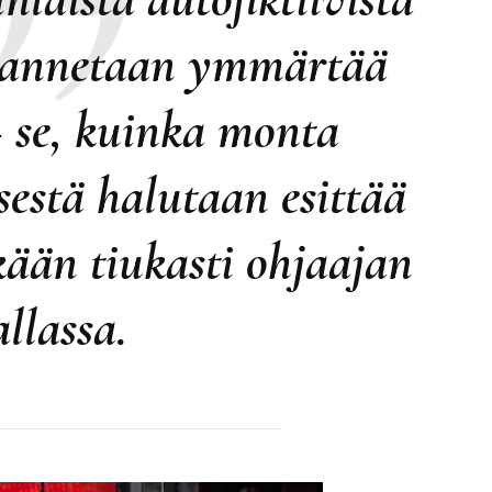
a annetaan ymmärtää
 se, kuinka monta
sestä halutaan esittää
kään tiukasti ohjaajan
allassa.