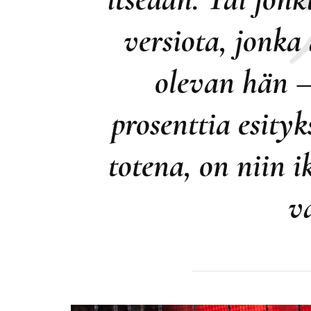
versiota, jonk
olevan hän –
prosenttia esityk
totena, on niin i
v