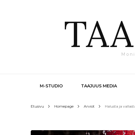
TAA
Moni
M-STUDIO
TAAJUUS MEDIA
Etusivu
Homepage
Arviot
Halusta ja vallast