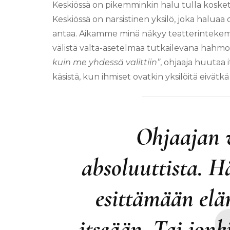
Keskiössä on pikemminkin halu tulla koskete
Keskiössä on narsistinen yksilö, joka halua
antaa. Aikamme minä näkyy teatterintekemis
välistä valta-asetelmaa tutkailevana hahm
kuin me yhdessä valittiin”
, ohjaaja huutaa
käsistä, kun ihmiset ovatkin yksilöitä eivätk
Ohjaajan 
absoluuttista. H
esittämään elä
itseään. Tai jonk