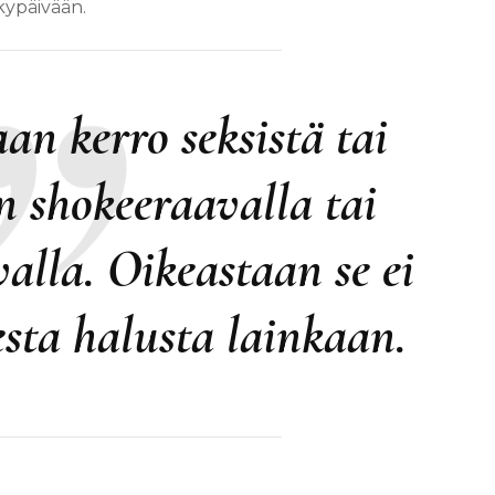
kypäivään.
an kerro seksistä tai
n shokeeraavalla tai
alla. Oikeastaan se ei
esta halusta lainkaan.