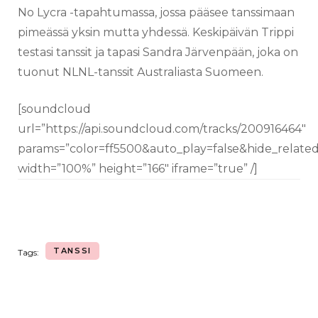
No Lycra -tapahtumassa, jossa pääsee tanssimaan
pimeässä yksin mutta yhdessä. Keskipäivän Trippi
testasi tanssit ja tapasi Sandra Järvenpään, joka on
tuonut NLNL-tanssit Australiasta Suomeen.
[soundcloud
url=”https://api.soundcloud.com/tracks/200916464″
params=”color=ff5500&auto_play=false&hide_relat
width=”100%” height=”166″ iframe=”true” /]
TANSSI
Tags: