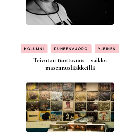
KOLUMNI
PUHEENVUORO
YLEINEN
Toivoton tuottavuus – vaikka
masennuslääkkeillä