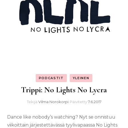
PODCASTIT
YLEINEN
Trippi: No Lights No Lycra
Tekijä
Vilma Norokorpi
Päivitetty
7.6.2017
Dance like nobody’s watching? Nyt se onnistuu
viikoittain järjestettävässä tyylivapaassa No Lights