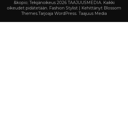
&kopio; Tekijänoikeus 2026
TAAJUUSMEDIA
. Kaikki
oikeudet pidätetään.
Fashion Stylist | Kehittänyt
Blossom
Themes
.Tarjoaja
WordPress
.
Taajuus Media