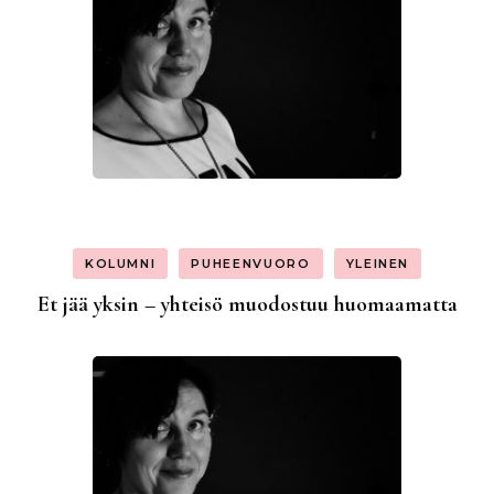
KOLUMNI
PUHEENVUORO
YLEINEN
Et jää yksin – yhteisö muodostuu huomaamatta