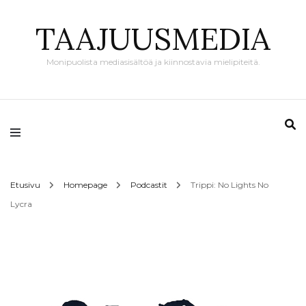
TAAJUUSMEDIA
Monipuolista mediasisältöä ja kiinnostavia mielipiteitä.
Etusivu
Homepage
Podcastit
Trippi: No Lights No
Lycra