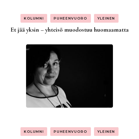
KOLUMNI
PUHEENVUORO
YLEINEN
Et jää yksin – yhteisö muodostuu huomaamatta
KOLUMNI
PUHEENVUORO
YLEINEN