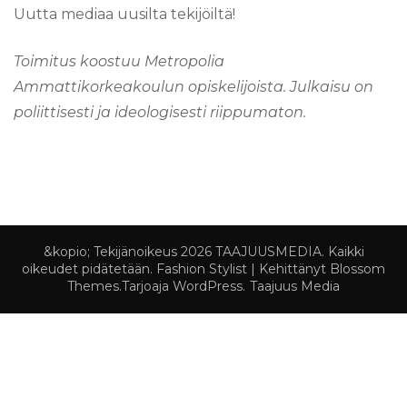
Uutta mediaa uusilta tekijöiltä!
Toimitus koostuu Metropolia
Ammattikorkeakoulun opiskelijoista. Julkaisu on
poliittisesti ja ideologisesti riippumaton.
&kopio; Tekijänoikeus 2026
TAAJUUSMEDIA
. Kaikki
oikeudet pidätetään.
Fashion Stylist | Kehittänyt
Blossom
Themes
.Tarjoaja
WordPress
.
Taajuus Media