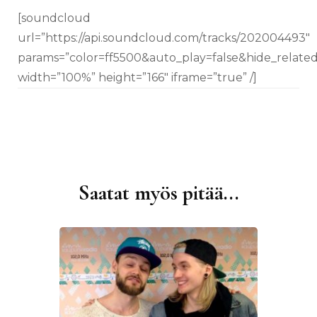
[soundcloud
url=”https://api.soundcloud.com/tracks/202004493″
params=”color=ff5500&auto_play=false&hide_relat
width=”100%” height=”166″ iframe=”true” /]
Saatat myös pitää...
Artikkelien
selaus