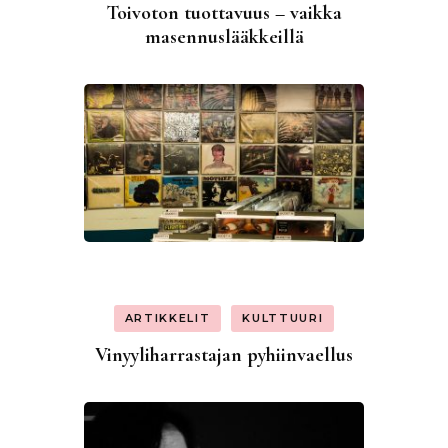
Toivoton tuottavuus – vaikka
masennuslääkkeillä
ARTIKKELIT
KULTTUURI
Vinyyliharrastajan pyhiinvaellus