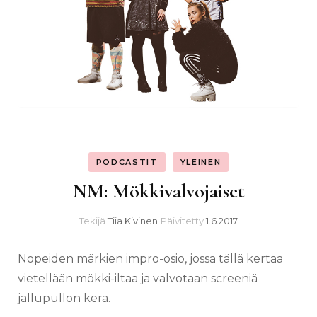
PODCASTIT
YLEINEN
NM: Mökkivalvojaiset
Tekijä
Tiia Kivinen
Päivitetty
1.6.2017
Nopeiden märkien impro-osio, jossa tällä kertaa
vietellään mökki-iltaa ja valvotaan screeniä
jallupullon kera.