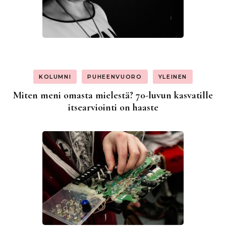
KOLUMNI
PUHEENVUORO
YLEINEN
Miten meni omasta mielestä? 70-luvun kasvatille
itsearviointi on haaste