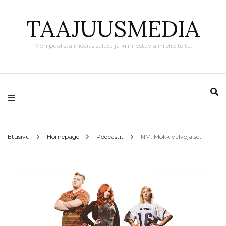
TAAJUUSMEDIA
Monipuolista mediasisältöä ja kiinnostavia mielipiteitä.
Etusivu
Homepage
Podcastit
NM: Mökkivalvojaiset