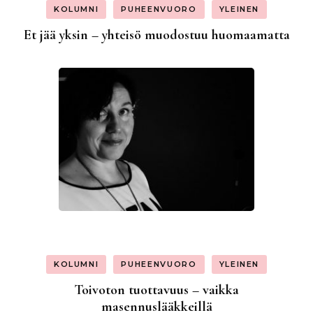
KOLUMNI
PUHEENVUORO
YLEINEN
Et jää yksin – yhteisö muodostuu huomaamatta
KOLUMNI
PUHEENVUORO
YLEINEN
Toivoton tuottavuus – vaikka
masennuslääkkeillä