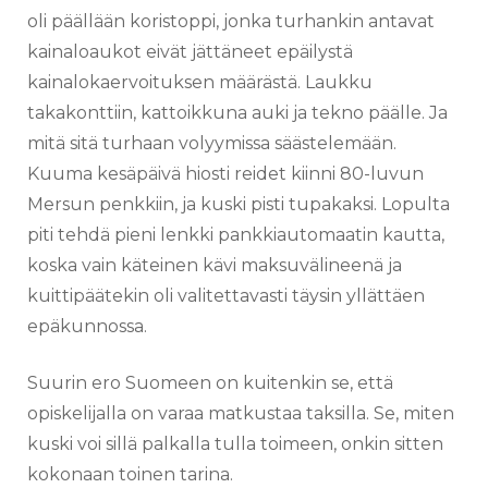
oli päällään koristoppi, jonka turhankin antavat
kainaloaukot eivät jättäneet epäilystä
kainalokaervoituksen määrästä. Laukku
takakonttiin, kattoikkuna auki ja tekno päälle. Ja
mitä sitä turhaan volyymissa säästelemään.
Kuuma kesäpäivä hiosti reidet kiinni 80-luvun
Mersun penkkiin, ja kuski pisti tupakaksi. Lopulta
piti tehdä pieni lenkki pankkiautomaatin kautta,
koska vain käteinen kävi maksuvälineenä ja
kuittipäätekin oli valitettavasti täysin yllättäen
epäkunnossa.
Suurin ero Suomeen on kuitenkin se, että
opiskelijalla on varaa matkustaa taksilla. Se, miten
kuski voi sillä palkalla tulla toimeen, onkin sitten
kokonaan toinen tarina.