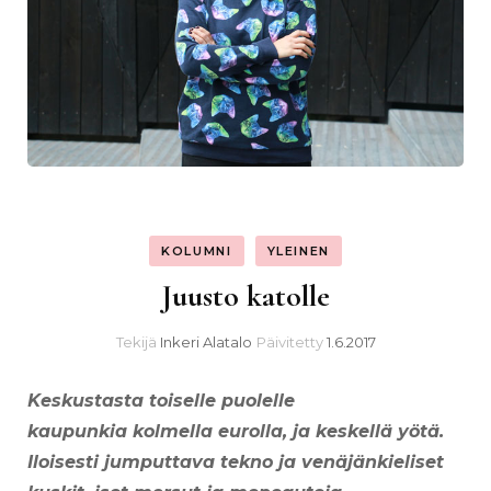
KOLUMNI
YLEINEN
Juusto katolle
Tekijä
Inkeri Alatalo
Päivitetty
1.6.2017
Keskustasta toiselle puolelle
kaupunkia kolmella eurolla, ja keskellä yötä.
Iloisesti jumputtava tekno ja venäjänkieliset