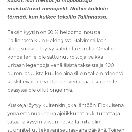
kuskit, isot mersut ja mopoautoja
muistuttavat menopelit. Näihin kaikkiin
törmää, kun kulkee taksilla Tallinnassa.
Taksin kyytiin on 60 % helpompi nousta
Tallinnassa kuin Helsingissä. Halvimmillaan
aloitusmaksu löytyy kahdella eurolla. Omalle
kohdalleni ei ole sattunut roistoja, vaikka
urbaanilegendoja venäläisistä takseista ja 400
euron laskuista kuulee aina silloin tällöin. Yleensä
kuskit eivät ole yrittäneet vedättää, eikä perille
pääsyssä ole ollut ongelmia.
Kuskeja löytyy kuitenkin joka lähtöön. Elokuisena
yönä eräs nuoriherra ajoi ikkunat auki tuhatta ja
sataa, ja kysyi maksun hetkellä mitä olin
suunnitellut tekeväni seuraavana päivänä. Toinen