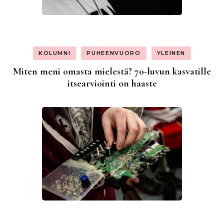
KOLUMNI
PUHEENVUORO
YLEINEN
Miten meni omasta mielestä? 70-luvun kasvatille
itsearviointi on haaste