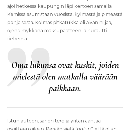
ajoi hetkessä kaupungin läpi kertoen samalla
Kemissä asumistaan vuosista, kylmästä ja pimeästä
pohjoisesta. Kolmas pitkätukka oli aivan hiljaa,
ojensi mykkänä maksupäätteen ja hurautti
tiehensä.
Oma lukunsa ovat kuskit, joiden
mielestä olen matkalla väärään
paikkaan.
Istun autoon, sanon t
ere
ja yritän ääntää
osoitteen oikein. Perään vielä
”palun”
, että olisin