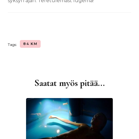
syksyn ajan. Teretulemast lugema!
84 KM
Tags:
Saatat myös pitää...
Artikkelien
selaus