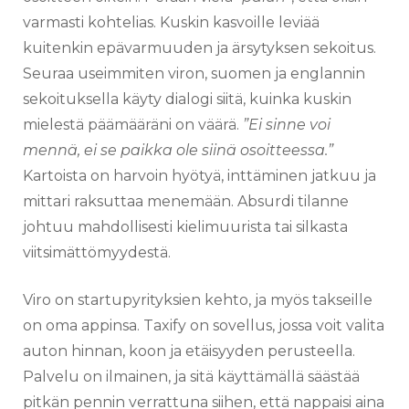
varmasti kohtelias. Kuskin kasvoille leviää
kuitenkin epävarmuuden ja ärsytyksen sekoitus.
Seuraa useimmiten viron, suomen ja englannin
sekoituksella käyty dialogi siitä, kuinka kuskin
mielestä päämääräni on väärä.
”Ei sinne voi
mennä, ei se paikka ole siinä osoitteessa.”
Kartoista on harvoin hyötyä, inttäminen jatkuu ja
mittari raksuttaa menemään. Absurdi tilanne
johtuu mahdollisesti kielimuurista tai silkasta
viitsimättömyydestä.
Viro on startupyrityksien kehto, ja myös takseille
on oma appinsa. Taxify on sovellus, jossa voit valita
auton hinnan, koon ja etäisyyden perusteella.
Palvelu on ilmainen, ja sitä käyttämällä säästää
pitkän pennin verrattuna siihen, että nappaisi aina