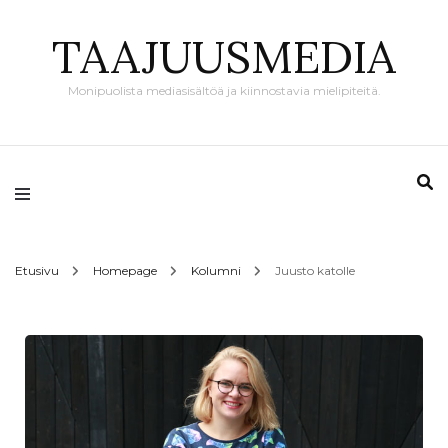
TAAJUUSMEDIA
Monipuolista mediasisältöä ja kiinnostavia mielipiteitä.
Etusivu
Homepage
Kolumni
Juusto katolle