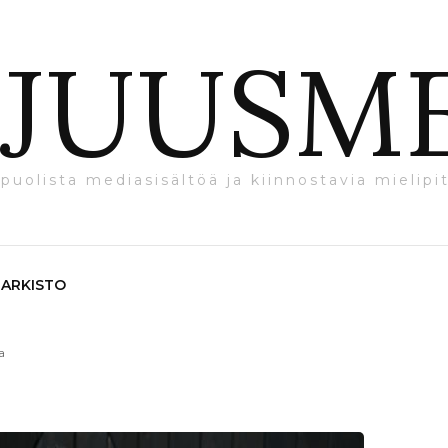
JUUSM
puolista mediasisältöä ja kiinnostavia mielipit
ARKISTO
a