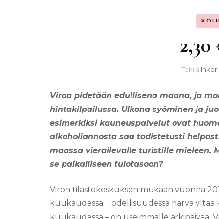
KOL
2,30
Tekijä
Inkeri
Viroa pidetään edullisena maana, ja mon
hintakilpailussa. Ulkona syöminen ja ju
esimerkiksi kauneuspalvelut ovat huoma
alkoholiannosta saa todistetusti helposti
maassa vierailevalle turistille mieleen.
se paikalliseen tulotasoon?
Viron tilastokeskuksen mukaan vuonna 2015
kuukaudessa. Todellisuudessa harva yltää 
kuukaudessa –
on useimmalle arkipäivää. Vi