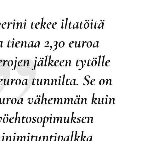
rini tekee iltatöitä
ja tienaa 2,30 euroa
jen jälkeen tytölle
euroa tunnilta. Se on
euroa vähemmän kuin
työehtosopimuksen
inimituntipalkka