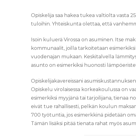
Opiskelija saa hakea tukea valtiolta vasta 
tuloihin. Yhteiskunta olettaa, että vanhemm
Isoin kuluerä Virossa on asuminen. Itse mak
kommunaalit, joilla tarkoitetaan esimerkik
vuodenajan mukaan. Keskitalvella lämmitys
asunto on esimerkiksi huonosti lämpöeristetty
Opiskelijakavereissani asumiskustannukseni
Opiskelu virolaisessa korkeakoulussa on vaa
esimerkiksi myyjänä tai tarjoilijana, tiena
eivät tue rahallisesti, pelkän koulun maksa
700 työtuntia, jos esimerkkinä pidetään o
Tämän lisäksi pitää tienata rahat myös asum