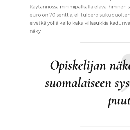
Käytännössä minimipalkalla elävä ihminen s
euro on 70 senttiä, eli tuloero sukupuolten 
eivätkä yöllä kello kaksi villasukkia kadun
näky.
Opiskelijan näk
suomalaiseen sys
puu