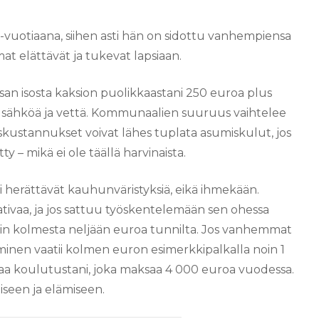
25-vuotiaana, siihen asti hän on sidottu vanhempiensa
at elättävät ja tukevat lapsiaan.
san isosta kaksion puolikkaastani 250 euroa plus
si sähköä ja vettä. Kommunaalien suuruus vaihtelee
kustannukset voivat lähes tuplata asumiskulut, jos
 – mikä ei ole täällä harvinaista.
 herättävät kauhunväristyksiä, eikä ihmekään.
tivaa, ja jos sattuu työskentelemään sen ohessa
a noin kolmesta neljään euroa tunnilta. Jos vanhemmat
minen vaatii kolmen euron esimerkkipalkalla noin 1
maa koulutustani, joka maksaa 4 000 euroa vuodessa.
iseen ja elämiseen.