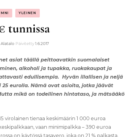
UMNI
YLEINEN
 € tunnissa
 Alatalo
Päivitetty
1.6.2017
et asiat täällä peittoavatkin suomalaiset
ominen, alkoholi ja tupakka, ruokakaupat ja
ttavasti edullisempia.
Hyvän illallisen ja neljä
 25 eurolla. Nämä ovat asioita, jotka jäävät
 Mutta mikä on todellinen hintataso, ja mätsääkö
 virolainen tienaa keskimäärin 1 000 euroa
keskipalkkaan, vaan minimipalkka – 390 euroa
rossa on käytössä tasavero, joka on 21 % palkasta.