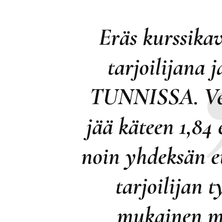
Eräs kurssikave
tarjoilijana 
TUNNISSA. Vero
jää käteen 1,84 
noin yhdeksän 
tarjoilijan 
mukainen m