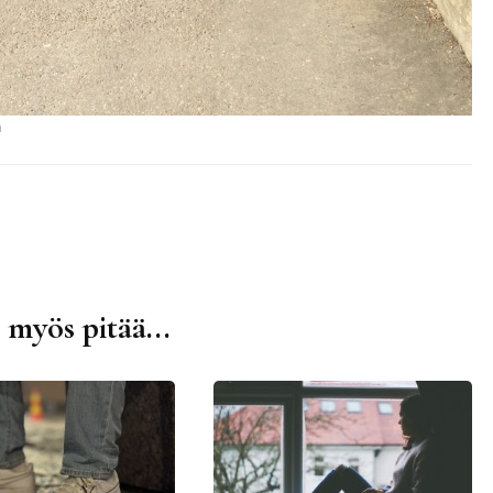
n
 myös pitää...