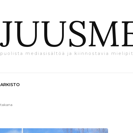
JUUSM
puolista mediasisältöä ja kiinnostavia mielipit
ARKISTO
n takana