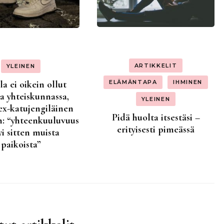
ARTIKKELIT
YLEINEN
ELÄMÄNTAPA
IHMINEN
a ei oikein ollut
a yhteiskunnassa,
YLEINEN
ex-katujengiläinen
Pidä huolta itsestäsi –
: “yhteenkuuluvuus
erityisesti pimeässä
yi sitten muista
paikoista”