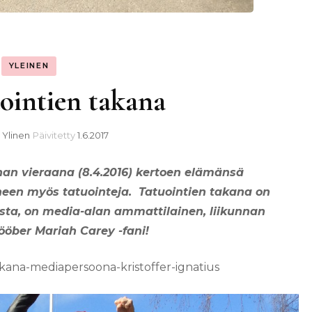
YLEINEN
ointien takana
 Ylinen
Päivitetty
1.6.2017
anan vieraana (8.4.2016) kertoen elämänsä
neen myös tatuointeja. Tatuointien takana on
sta, on media-alan ammattilainen, liikunnan
öber Mariah Carey -fani!
ana-mediapersoona-kristoffer-ignatius