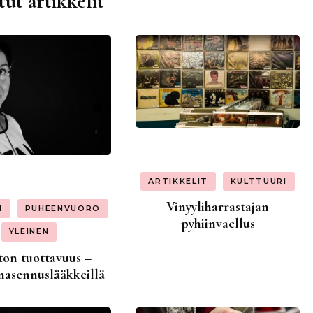
tut artikkelit
ARTIKKELIT
KULTTUURI
Vinyyliharrastajan
I
PUHEENVUORO
pyhiinvaellus
YLEINEN
ton tuottavuus –
masennuslääkkeillä