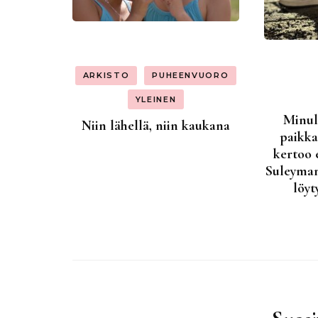
ARKISTO
PUHEENVUORO
YLEINEN
Minull
Niin lähellä, niin kaukana
paikka
kertoo 
Suleyman
löyt