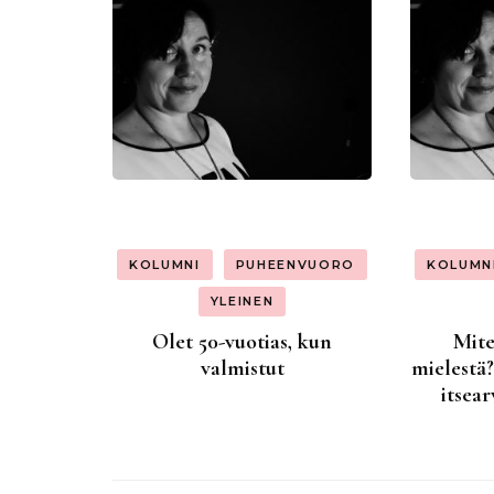
KOLUMNI
PUHEENVUORO
KOLUMN
YLEINEN
Olet 50-vuotias, kun
Mite
valmistut
mielestä?
itsear