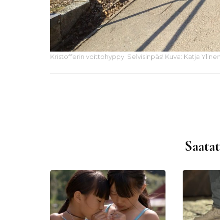
Kristofferin voittohyppy: Selvisinpäs! Kuva: Katja Yline
Saatat
Artikkelien
selaus