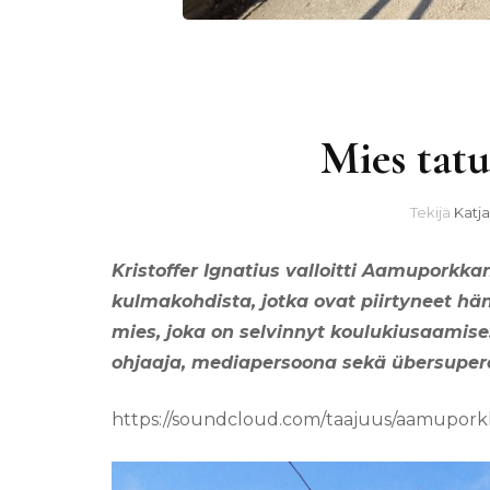
Mies tatu
Tekijä
Katja
Kristoffer Ignatius valloitti Aamuporkk
kulmakohdista, jotka ovat piirtyneet hä
mies, joka on selvinnyt koulukiusaamise
ohjaaja, mediapersoona sekä übersuperö
https://soundcloud.com/taajuus/aamuporkk