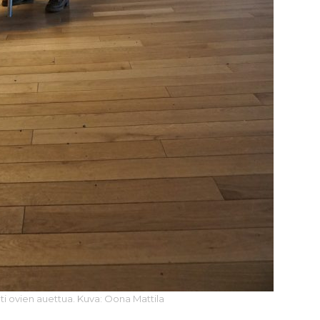
heti ovien auettua. Kuva: Oona Mattila