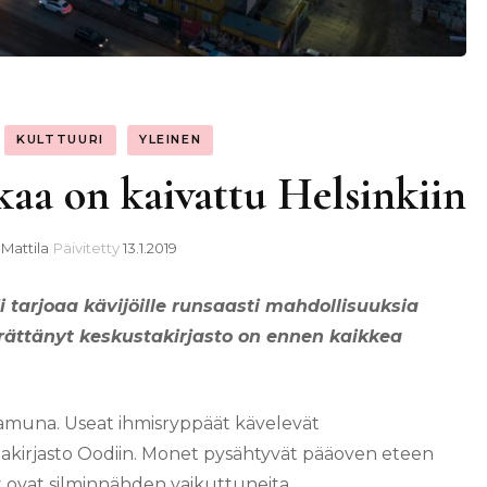
KULTTUURI
YLEINEN
kaa on kaivattu Helsinkiin
Mattila
Päivitetty
13.1.2019
 tarjoaa kävijöille runsaasti mahdollisuuksia
ättänyt keskustakirjasto on ennen kaikkea
amuna. Useat ihmisryppäät kävelevät
stakirjasto Oodiin. Monet pysähtyvät pääoven eteen
et ovat silminnähden vaikuttuneita.