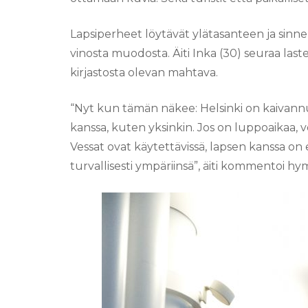
Lapsiperheet löytävät ylätasanteen ja sinne
vinosta muodosta. Äiti Inka (30) seuraa last
kirjastosta olevan mahtava.
“Nyt kun tämän näkee: Helsinki on kaivannut 
kanssa, kuten yksinkin. Jos on luppoaikaa, v
Vessat ovat käytettävissä, lapsen kanssa on e
turvallisesti ympäriinsä”, äiti kommentoi hym