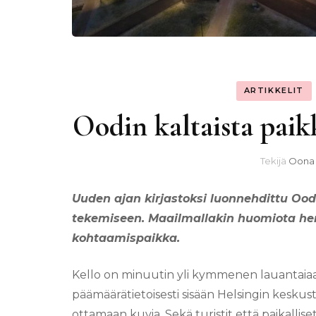
ARTIKKELIT
Oodin kaltaista paik
Tekijä
Oona 
Uuden ajan kirjastoksi
luonnehdittu Oodi
tekemiseen. Maailmallakin huomiota her
kohtaamispaikka.
Kello on minuutin yli kymmenen lauantaia
päämäärätietoisesti sisään Helsingin kesku
ottamaan kuvia. Sekä turistit että paikallis