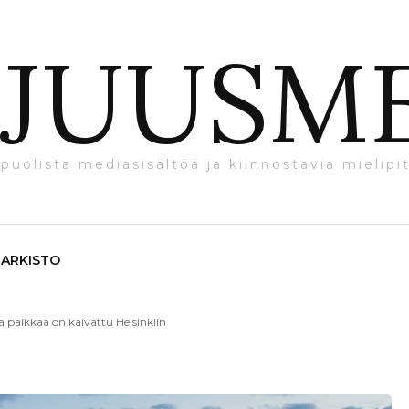
JUUSM
puolista mediasisältöä ja kiinnostavia mielipit
ARKISTO
a paikkaa on kaivattu Helsinkiin