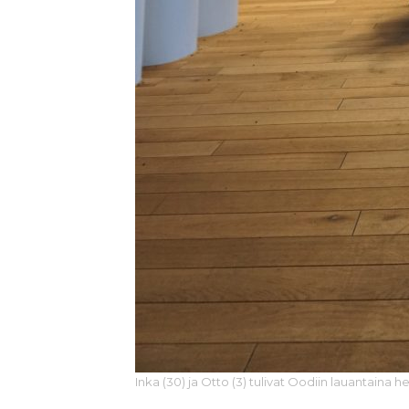
Inka (30) ja Otto (3) tulivat Oodiin lauantaina 