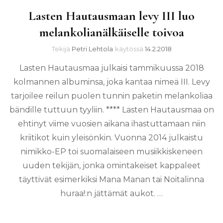
Lasten Hautausmaan levy III luo
melankolianälkäiselle toivoa
Tekijä
Petri Lehtola
käytössä
14.2.2018
Lasten Hautausmaa julkaisi tammikuussa 2018
kolmannen albuminsa, joka kantaa nimeä III. Levy
tarjoilee reilun puolen tunnin paketin melankoliaa
bändille tuttuun tyyliin. **** Lasten Hautausmaa on
ehtinyt viime vuosien aikana ihastuttamaan niin
kriitikot kuin yleisönkin. Vuonna 2014 julkaistu
nimikko-EP toi suomalaiseen musiikkiskeneen
uuden tekijän, jonka omintakeiset kappaleet
täyttivät esimerkiksi Mana Manan tai Noitalinna
huraa!:n jättämät aukot. …