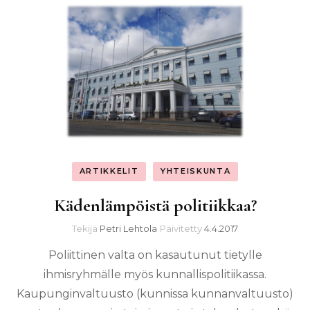
ARTIKKELIT
YHTEISKUNTA
Kädenlämpöistä politiikkaa?
Tekijä
Petri Lehtola
Päivitetty
4.4.2017
Poliittinen valta on kasautunut tietylle
ihmisryhmälle myös kunnallispolitiikassa.
Kaupunginvaltuusto (kunnissa kunnanvaltuusto)