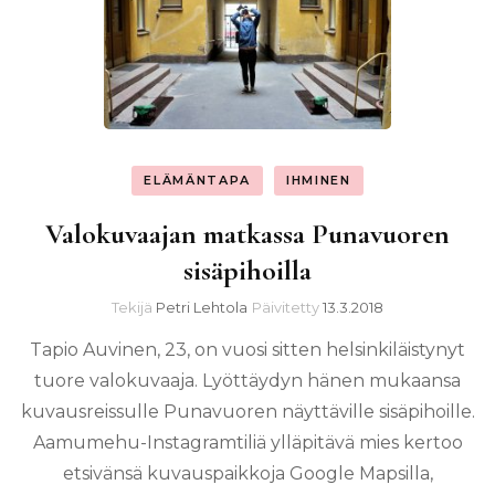
ELÄMÄNTAPA
IHMINEN
Valokuvaajan matkassa Punavuoren
sisäpihoilla
Tekijä
Petri Lehtola
Päivitetty
13.3.2018
Tapio Auvinen, 23, on vuosi sitten helsinkiläistynyt
tuore valokuvaaja. Lyöttäydyn hänen mukaansa
kuvausreissulle Punavuoren näyttäville sisäpihoille.
Aamumehu-Instagramtiliä ylläpitävä mies kertoo
etsivänsä kuvauspaikkoja Google Mapsilla,