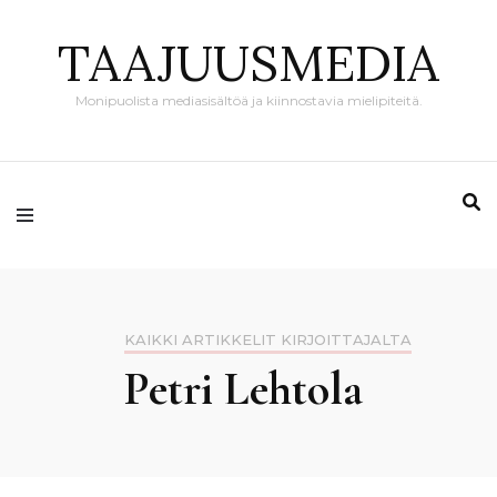
TAAJUUSMEDIA
Monipuolista mediasisältöä ja kiinnostavia mielipiteitä.
KAIKKI ARTIKKELIT KIRJOITTAJALTA
Petri Lehtola