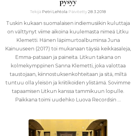
pysyy
Tekijä
Petri Lehtola
Päivitetty
28.3.2018
Tuskin kukaan suomalaisen indiemusiikin kuluttaja
on välttynyt viime aikoina kuulemasta nimeä Litku
Klemetti. Hänen läpimurtoalbuminsa Juna
Kainuuseen (2017) toi mukanaan täysiä keikkasaleja,
Emma-patsaan ja paineita. Litkun takana on
kolmekymppinen Sanna Klemetti, joka valottaa
taustojaan, kiinnostuksenkohteitaan ja sitä, miltä
tuntuu olla yleisön ja kriitikoiden ylistämä. Sovimme
tapaamisen Litkun kanssa tammikuun lopulle.
Paikkana toimi uudehko Luova Recordsin …