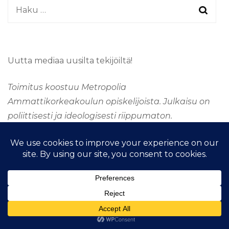
Haku:
Uutta mediaa uusilta tekijöiltä!
Toimitus koostuu Metropolia
Ammattikorkeakoulun opiskelijoista. Julkaisu on
poliittisesti ja ideologisesti riippumaton.
&kopio; Tekijänoikeus 2026
TAAJUUSMEDIA
. Kaikki
oikeudet pidätetään.
Fashion Stylist | Kehittänyt
Blossom
Themes
.Tarjoaja
WordPress
.
Taajuus Media