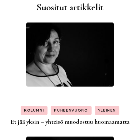
Suositut artikkelit
KOLUMNI
PUHEENVUORO
YLEINEN
Et jää yksin – yhteisö muodostuu huomaamatta