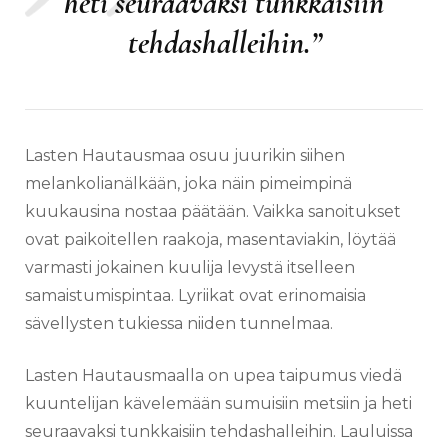
heti seuraavaksi tunkkaisiin
tehdashalleihin.”
Lasten Hautausmaa osuu juurikin siihen
melankolianälkään, joka näin pimeimpinä
kuukausina nostaa päätään. Vaikka sanoitukset
ovat paikoitellen raakoja, masentaviakin, löytää
varmasti jokainen kuulija levystä itselleen
samaistumispintaa. Lyriikat ovat erinomaisia
sävellysten tukiessa niiden tunnelmaa.
Lasten Hautausmaalla on upea taipumus viedä
kuuntelijan kävelemään sumuisiin metsiin ja heti
seuraavaksi tunkkaisiin tehdashalleihin. Lauluissa