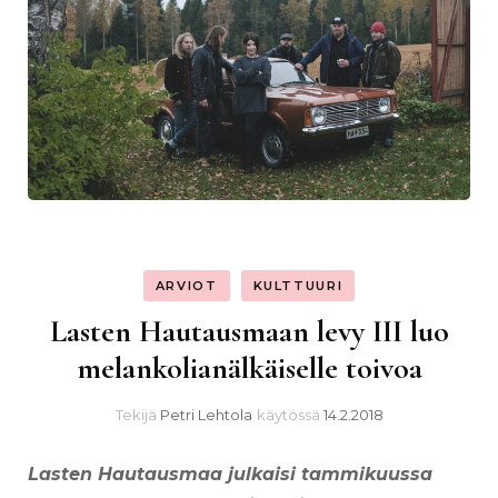
ARVIOT
KULTTUURI
Lasten Hautausmaan levy III luo
melankolianälkäiselle toivoa
Tekijä
Petri Lehtola
käytössä
14.2.2018
Lasten Hautausmaa julkaisi tammikuussa