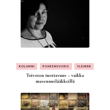
KOLUMNI
PUHEENVUORO
YLEINEN
Toivoton tuottavuus – vaikka
masennuslääkkeillä