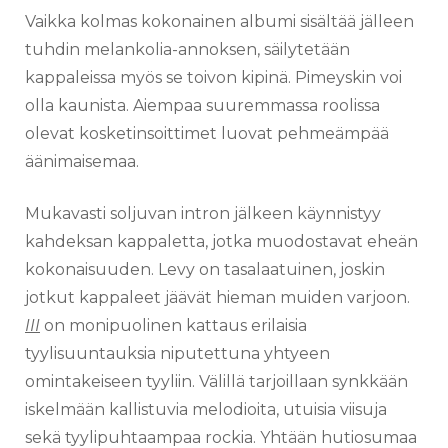
Vaikka kolmas kokonainen albumi sisältää jälleen
tuhdin melankolia-annoksen, säilytetään
kappaleissa myös se toivon kipinä. Pimeyskin voi
olla kaunista. Aiempaa suuremmassa roolissa
olevat kosketinsoittimet luovat pehmeämpää
äänimaisemaa.
Mukavasti soljuvan intron jälkeen käynnistyy
kahdeksan kappaletta, jotka muodostavat eheän
kokonaisuuden. Levy on tasalaatuinen, joskin
jotkut kappaleet jäävät hieman muiden varjoon.
III
on monipuolinen kattaus erilaisia
tyylisuuntauksia niputettuna yhtyeen
omintakeiseen tyyliin. Välillä tarjoillaan synkkään
iskelmään kallistuvia melodioita, utuisia viisuja
sekä tyylipuhtaampaa rockia. Yhtään hutiosumaa