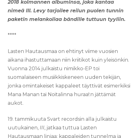
2018 kolmannen albuminsa, joka kantaa
nimeä III. Levy tarjoilee reilun puolen tunnin
paketin melankoliaa bändille tuttuun tyyliin.
****
Lasten Hautausmaa on ehtinyt viime vuosien
aikana ihastuttamaan niin kriitikot kuin yleisönkin.
Vuonna 2014 julkaistu nimikko-EP toi
suomalaiseen musiikkiskeneen uuden tekijän,
jonka omintakeiset kappaleet täyttivät esimerkiksi
Mana Manan tai Noitalinna huraa!:n jättämät
aukot.
19. tammikuuta Svart recordsin alla julkaistu
uutukainen,
III
, jatkaa tuttua Lasten
Hautausmaan linjaa: kappaleiden tunnelma ja