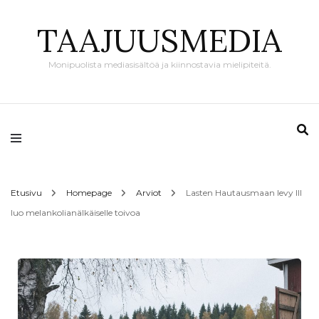
TAAJUUSMEDIA
Monipuolista mediasisältöä ja kiinnostavia mielipiteitä.
Etusivu
Homepage
Arviot
Lasten Hautausmaan levy III
luo melankolianälkäiselle toivoa