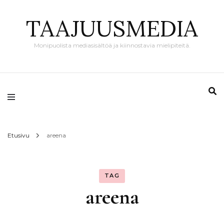
TAAJUUSMEDIA
Monipuolista mediasisältöä ja kiinnostavia mielipiteitä.
Etusivu
areena
TAG
areena