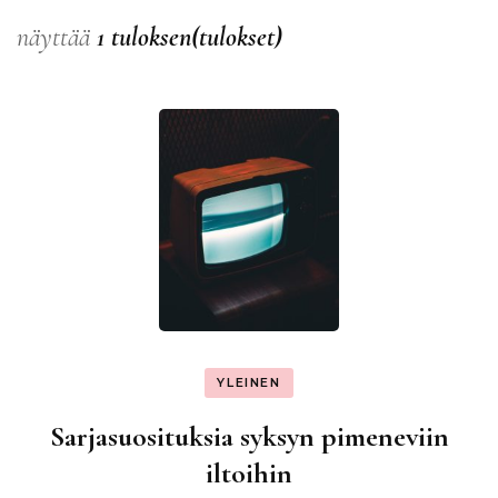
näyttää
1 tuloksen(tulokset)
YLEINEN
Sarjasuosituksia syksyn pimeneviin
iltoihin