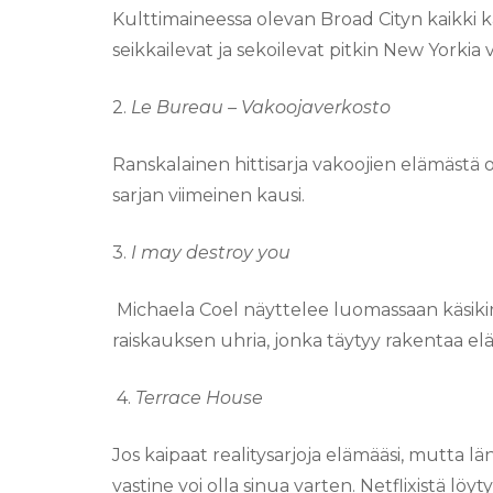
Kulttimaineessa olevan Broad Cityn kaikki k
seikkailevat ja sekoilevat pitkin New Yorkia
2.
Le Bureau – Vakoojaverkosto
Ranskalainen hittisarja vakoojien elämästä 
sarjan viimeinen kausi.
3.
I may destroy you
Michaela Coel näyttelee luomassaan käsiki
raiskauksen uhria, jonka täytyy rakentaa elä
4.
Terrace House
Jos kaipaat realitysarjoja elämääsi, mutta lä
vastine voi olla sinua varten. Netflixistä löyt