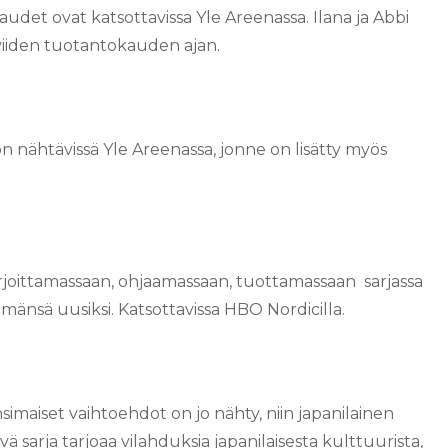
audet ovat katsottavissa Yle Areenassa. Ilana ja Abbi
 viiden tuotantokauden ajan.
on nähtävissä Yle Areenassa, jonne on lisätty myös
rjoittamassaan, ohjaamassaan, tuottamassaan sarjassa
mänsä uusiksi. Katsottavissa HBO Nordicilla.
nsimaiset vaihtoehdot on jo nähty, niin japanilainen
yvä sarja tarjoaa vilahduksia japanilaisesta kulttuurista,