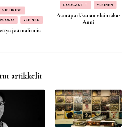
PODCASTIT
YLEINEN
MIELIPIDE
Aamuporkkanan eläinrakas
NVUORO
YLEINEN
Anni
ettyä journalismia
tut artikkelit