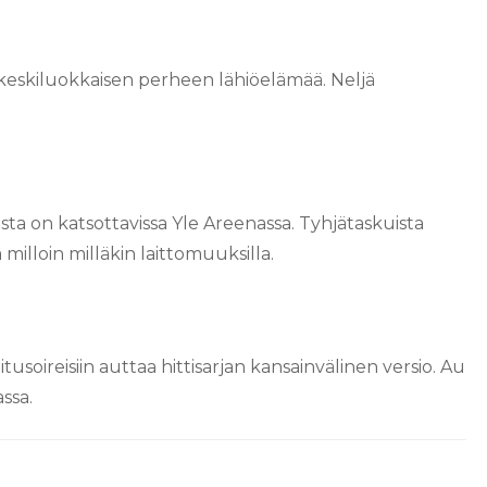
e keskiluokkaisen perheen lähiöelämää. Neljä
ista on katsottavissa Yle Areenassa. Tyhjätaskuista
illoin milläkin laittomuuksilla.
tusoireisiin auttaa hittisarjan kansainvälinen versio. Au
ssa.