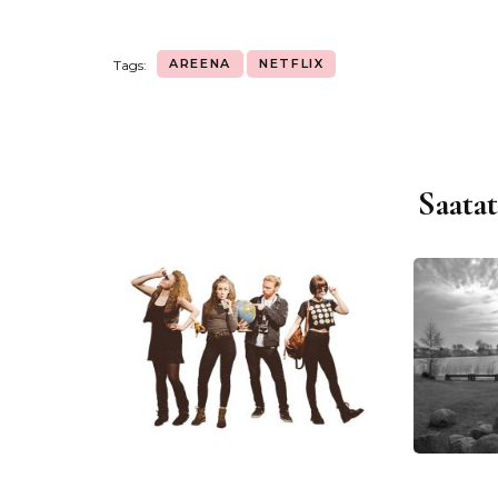
AREENA
NETFLIX
Tags:
Saatat
Artikkelien
selaus