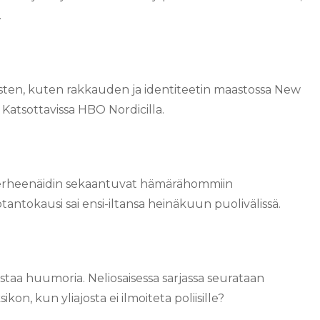
.
ten, kuten rakkauden ja identiteetin maastossa New
 Katsottavissa HBO Nordicilla.
et perheenäidin sekaantuvat hämärähommiin
antokausi sai ensi-iltansa heinäkuun puolivälissä.
 huumoria. Neliosaisessa sarjassa seurataan
on, kun yliajosta ei ilmoiteta poliisille?