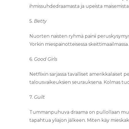
ihmissuhdedraamasta ja upeista maisemista
5.
Betty
Nuorten naisten ryhmä painii peruskysymys
Yorkin miespainotteisessa skeittimaailmassa.
6.
Good Girls
Netflixin sarjassa tavalliset amerikkalais
talousvaikeuksien seurauksena. Kolmas tuot
7.
Guilt
Tummanpuhuva draama on pullollaan mustaa
tapahtua yliajon jälkeen. Miten käy mieskaksik