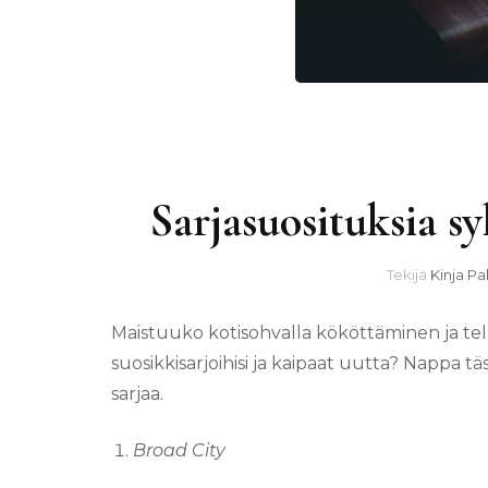
Sarjasuosituksia s
Tekijä
Kinja Pa
Maistuuko kotisohvalla kököttäminen ja telk
suosikkisarjoihisi ja kaipaat uutta? Nappa
sarjaa.
Broad City