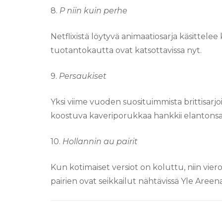
8.
P niin kuin perhe
Netflixistä löytyvä animaatiosarja käsittele
tuotantokautta ovat katsottavissa nyt.
9.
Persaukiset
Yksi viime vuoden suosituimmista brittisarjo
koostuva kaveriporukkaa hankkii elantonsa m
10.
Hollannin au pairit
Kun kotimaiset versiot on koluttu, niin vieroi
pairien ovat seikkailut nähtävissä Yle Areena