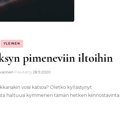
YLEINEN
yksyn pimeneviin iltoihin
karinen
Päivitetty
28.9.2020
kariakin voisi katsoa? Oletko kyllästynyt
 tästä haltuusi kymmenen tämän hetken kiinnostavinta