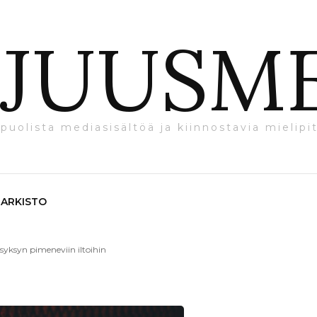
JUUSM
puolista mediasisältöä ja kiinnostavia mielipit
ARKISTO
 syksyn pimeneviin iltoihin