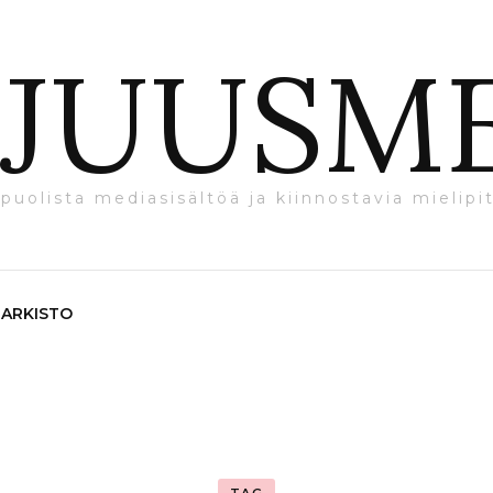
JUUSM
puolista mediasisältöä ja kiinnostavia mielipit
ARKISTO