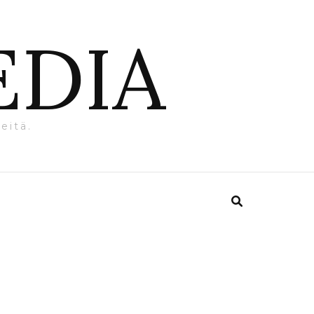
EDIA
eitä.