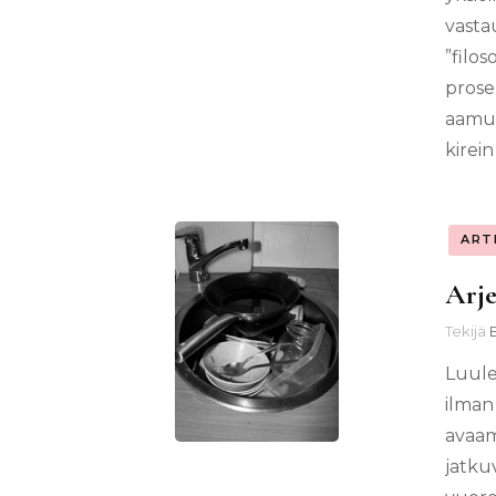
vasta
”filos
prose
aamul
kirei
ART
Arje
Tekijä
E
Luule
ilman
avaam
jatkuv