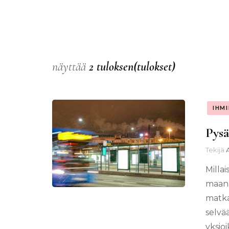
näyttää
2 tuloksen(tulokset)
IHM
Pysä
Tekijä
Milla
maana
matka
selvä
yksio