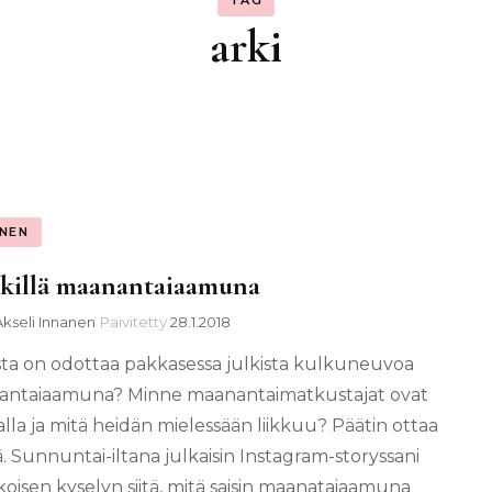
TAG
arki
INEN
killä maanantaiaamuna
Akseli Innanen
Päivitetty
28.1.2018
ista on odottaa pakkasessa julkista kulkuneuvoa
ntaiaamuna? Minne maanantaimatkustajat ovat
lla ja mitä heidän mielessään liikkuu? Päätin ottaa
ä. Sunnuntai-iltana julkaisin Instagram-storyssani
ikoisen kyselyn siitä, mitä saisin maanataiaamuna