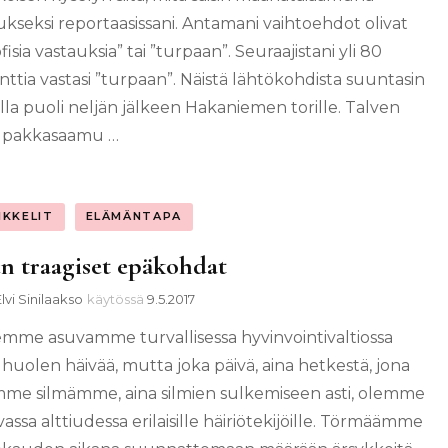
ukseksi reportaasissani. Antamani vaihtoehdot olivat
ofisia vastauksia” tai ”turpaan”. Seuraajistani yli 80
nttia vastasi ”turpaan”. Näistä lähtökohdista suuntasin
la puoli neljän jälkeen Hakaniemen torille. Talven
n pakkasaamu …
IKKELIT
ELÄMÄNTAPA
n traagiset epäkohdat
lvi Sinilaakso
käytössä
9.5.2017
mme asuvamme turvallisessa hyvinvointivaltiossa
 huolen häivää, mutta joka päivä, aina hetkestä, jona
me silmämme, aina silmien sulkemiseen asti, olemme
assa alttiudessa erilaisille häiriötekijöille. Törmäämme