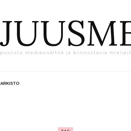
JUUSM
puolista mediasisältöä ja kiinnostavia mielipit
ARKISTO