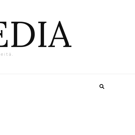
EDIA
eitä.