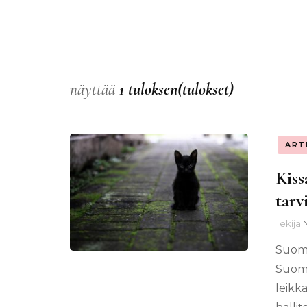
näyttää
1 tuloksen(tulokset)
ART
Kiss
tarv
Tekijä
Suome
Suome
leikk