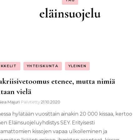
TAG
eläinsuojelu
IKKELIT
YHTEISKUNTA
YLEINEN
akriisivetoomus etenee, mutta nimiä
itaan vielä
Nea Majuri
Päivitetty
21.10.2020
ssa hylätään vuosittain ainakin 20 000 kissaa, kertoo
n Eläinsuojeluyhdistys SEY. Erityisesti
aamattomien kissojen vapaa ulkoileminen ja