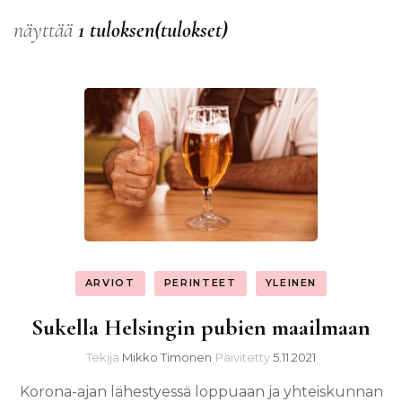
näyttää
1 tuloksen(tulokset)
ARVIOT
PERINTEET
YLEINEN
Sukella Helsingin pubien maailmaan
Tekijä
Mikko Timonen
Päivitetty
5.11.2021
Korona-ajan lähestyessä loppuaan ja yhteiskunnan