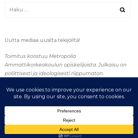
Haku:
Uutta mediaa uusilta tekijöiltä!
Toimitus koostuu Metropolia
Ammattikorkeakoulun opiskelijoista. Julkaisu on
poliittisesti ja ideologisesti riippumaton.
&kopio; Tekijänoikeus 2026
TAAJUUSMEDIA
. Kaikki
oikeudet pidätetään.
Fashion Stylist | Kehittänyt
Blossom
Themes
.Tarjoaja
WordPress
.
Taajuus Media