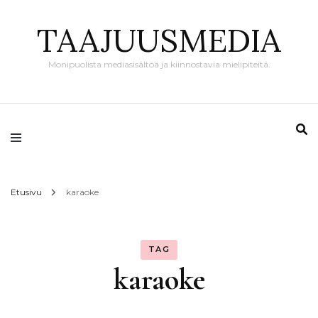
TAAJUUSMEDIA
Monipuolista mediasisältöä ja kiinnostavia mielipiteitä.
Etusivu
karaoke
TAG
karaoke