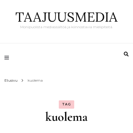
TAAJUUSMEDIA
Monipuolista mediasisältöä ja kiinnostavia mielipiteitä.
Etusivu
kuolema
TAG
kuolema