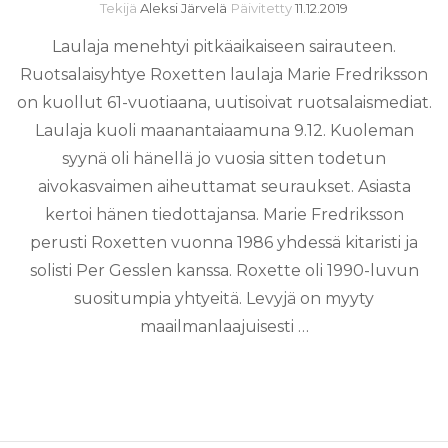
Tekijä
Aleksi Järvelä
Päivitetty
11.12.2019
Laulaja menehtyi pitkäaikaiseen sairauteen.
Ruotsalaisyhtye Roxetten laulaja Marie Fredriksson
on kuollut 61-vuotiaana, uutisoivat ruotsalaismediat.
Laulaja kuoli maanantaiaamuna 9.12. Kuoleman
syynä oli hänellä jo vuosia sitten todetun
aivokasvaimen aiheuttamat seuraukset. Asiasta
kertoi hänen tiedottajansa. Marie Fredriksson
perusti Roxetten vuonna 1986 yhdessä kitaristi ja
solisti Per Gesslen kanssa. Roxette oli 1990-luvun
suositumpia yhtyeitä. Levyjä on myyty
maailmanlaajuisesti …