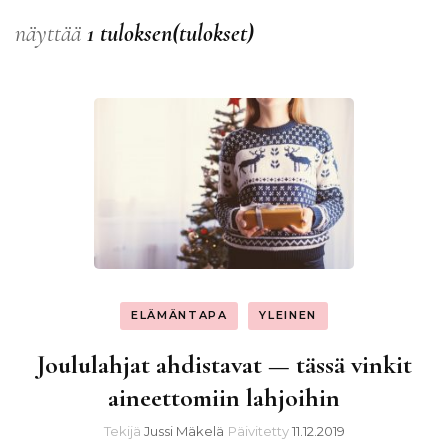
näyttää
1 tuloksen(tulokset)
ELÄMÄNTAPA
YLEINEN
Joululahjat ahdistavat — tässä vinkit
aineettomiin lahjoihin
Tekijä
Jussi Mäkelä
Päivitetty
11.12.2019