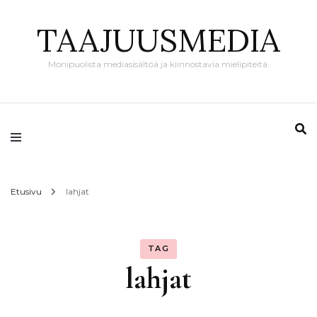
TAAJUUSMEDIA
Monipuolista mediasisältöä ja kiinnostavia mielipiteitä.
Etusivu
lahjat
TAG
lahjat