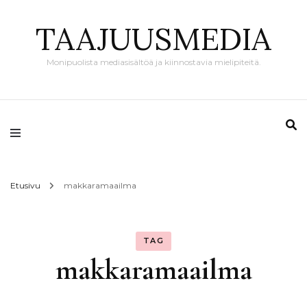
TAAJUUSMEDIA
Monipuolista mediasisältöä ja kiinnostavia mielipiteitä.
Etusivu
makkaramaailma
TAG
makkaramaailma