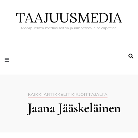
TAAJUUSMEDIA
Monipuolista mediasisältöä ja kiinnostavia mielipiteitä.
KAIKKI ARTIKKELIT KIRJOITTAJALTA
Jaana Jääskeläinen