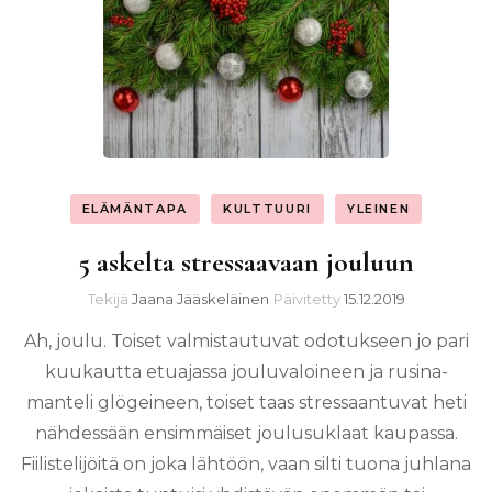
ELÄMÄNTAPA
KULTTUURI
YLEINEN
5 askelta stressaavaan jouluun
Tekijä
Jaana Jääskeläinen
Päivitetty
15.12.2019
Ah, joulu. Toiset valmistautuvat odotukseen jo pari
kuukautta etuajassa jouluvaloineen ja rusina-
manteli glögeineen, toiset taas stressaantuvat heti
nähdessään ensimmäiset joulusuklaat kaupassa.
Fiilistelijöitä on joka lähtöön, vaan silti tuona juhlana