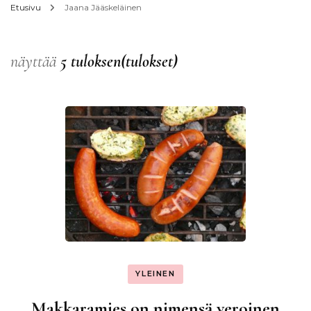
Etusivu
Jaana Jääskeläinen
näyttää
5 tuloksen(tulokset)
YLEINEN
Makkaramies on nimensä veroinen