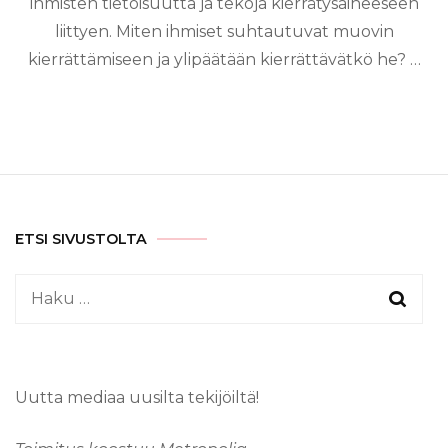
ihmisten tietoisuutta ja tekoja kierrätysaiheeseen
liittyen. Miten ihmiset suhtautuvat muovin
kierrättämiseen ja ylipäätään kierrättävätkö he? …
ETSI SIVUSTOLTA
Haku:
Uutta mediaa uusilta tekijöiltä!