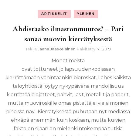
ARTIKKELIT
YLEINEN
Ahdistaako ilmastonmuutos? – Pari
sanaa muovin kierrätyksestä
Tekijä
Jaana Jääskeläinen
Päivitetty
17.1.2019
Monet meistä
ovat tottuneet jo lapsuudenkodissaan
kierrättämään vähintäänkin bioroskat. Lähes kaikista
taloyhtiöistä löytyy nykypäivänä mahdollisuus
kierrättää biojätteet, pahvit, lasit, metallit ja paperit,
mutta muoviroskille omaa pistettä ei vielä monien
pihoissa näy. Kierrätyksestä puhutaan nyt mediassa
ehkäpä enemmän kuin koskaan, mutta kuivien
faktojen sijaan on mielenkiintoisempaa tutkia