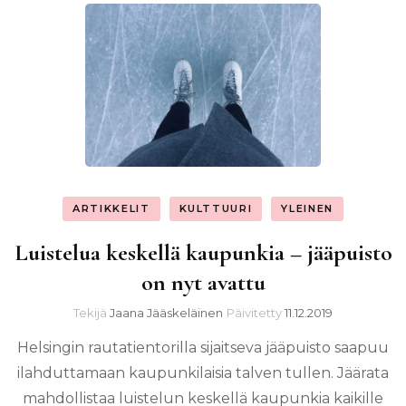
ARTIKKELIT
KULTTUURI
YLEINEN
Luistelua keskellä kaupunkia – jääpuisto
on nyt avattu
Tekijä
Jaana Jääskeläinen
Päivitetty
11.12.2019
Helsingin rautatientorilla sijaitseva jääpuisto saapuu
ilahduttamaan kaupunkilaisia talven tullen. Jäärata
mahdollistaa luistelun keskellä kaupunkia kaikille