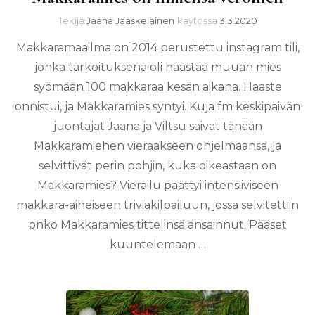
Tekijä
Jaana Jääskeläinen
käytössä
3.3.2020
Makkaramaailma on 2014 perustettu instagram tili,
jonka tarkoituksena oli haastaa muuan mies
syömään 100 makkaraa kesän aikana. Haaste
onnistui, ja Makkaramies syntyi. Kuja fm keskipäivän
juontajat Jaana ja Viltsu saivat tänään
Makkaramiehen vieraakseen ohjelmaansa, ja
selvittivät perin pohjin, kuka oikeastaan on
Makkaramies? Vierailu päättyi intensiiviseen
makkara-aiheiseen triviakilpailuun, jossa selvitettiin
onko Makkaramies tittelinsä ansainnut. Pääset
kuuntelemaan …