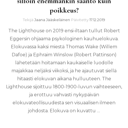
silloin enemmänkin sääntö kuin
poikkeus?
Tekijä
Jaana Jääskeläinen
Päivitetty
17.12.2019
The Lighthouse on 2019 ensi-iltaan tullut Robert
Eggersin ohjaama psykologinen kauhuelokuva.
Elokuvassa kaksi miestä Thomas Wake (Willem
Dafoe) ja Ephraim Winslow (Robert Pattinson)
lähetetään hoitamaan kaukaiselle luodolle
majakkaa neljäksi viikoksi, ja he ajautuvat siellä
hitaasti elokuvan aikana hulluuteen. The
Lighthouse sijoittuu 1800-1900-luvun vaihteeseen,
ja erottuu vahvasti nykypäivän
elokuvateollisuudesta sen visuaalisen ilmeen
johdosta. Elokuva on kuvattu …