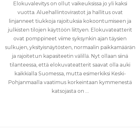
Elokuvalevitys on ollut vaikeuksissa jo yli kaksi
vuotta. Aluehallintovirastot ja hallitus ovat
linjanneet tiukkoja rajoituksia kokoontumiseen ja
julkisten tilojen käyttöön liittyen. Elokuvateatterit
ovat pomppineet viime syksynkin ajan täysien
sulkujen, yksityisnäytösten, normaalin paikkamäärän
ja rajoitetun kapasiteetin välillä. Nyt ollaan siinä
tilanteessa, että elokuvateatterit saavat olla auki
kaikkialla Suomessa, mutta esimerkiksi Keski-
Pohjanmaalla vaatimus korkeintaan kymmenestä
katsojasta on …