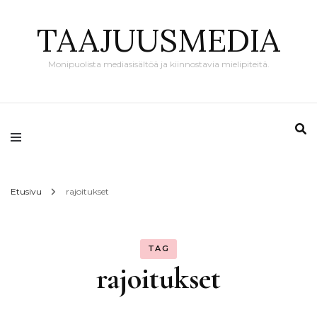
TAAJUUSMEDIA
Monipuolista mediasisältöä ja kiinnostavia mielipiteitä.
Etusivu
rajoitukset
TAG
rajoitukset