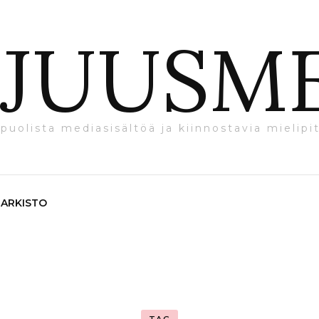
JUUSM
puolista mediasisältöä ja kiinnostavia mielipit
ARKISTO