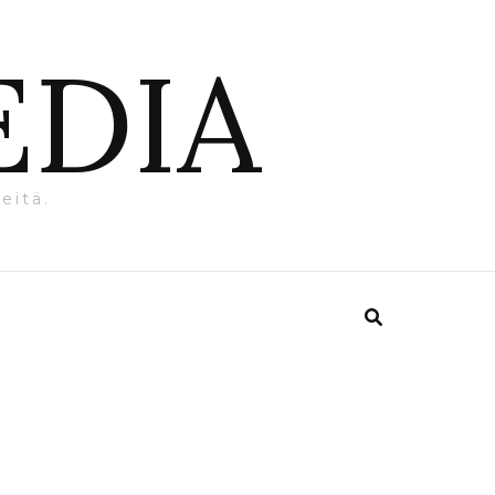
EDIA
eitä.