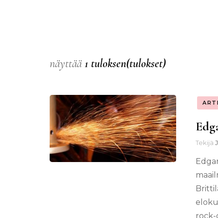
näyttää
1 tuloksen(tulokset)
ART
Edga
Tekijä
J
Edgar
maail
Britt
eloku
rock-