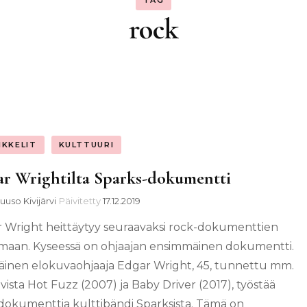
TAG
rock
IKKELIT
KULTTUURI
r Wrightilta Sparks-dokumentti
uuso Kivijärvi
Päivitetty
17.12.2019
 Wright heittäytyy seuraavaksi rock-dokumenttien
maan. Kyseessä on ohjaajan ensimmäinen dokumentti.
iläinen elokuvaohjaaja Edgar Wright, 45, tunnettu mm.
vista Hot Fuzz (2007) ja Baby Driver (2017), työstää
dokumenttia kulttibändi Sparksista. Tämä on