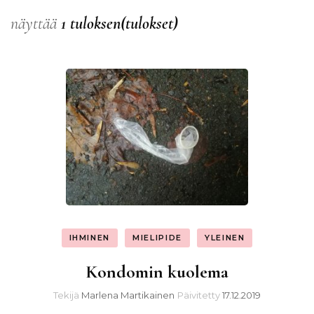
näyttää
1 tuloksen(tulokset)
IHMINEN
MIELIPIDE
YLEINEN
Kondomin kuolema
Tekijä
Marlena Martikainen
Päivitetty
17.12.2019