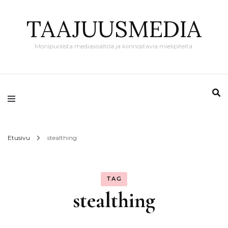
TAAJUUSMEDIA
Monipuolista mediasisältöä ja kiinnostavia mielipiteitä.
Etusivu
stealthing
TAG
stealthing