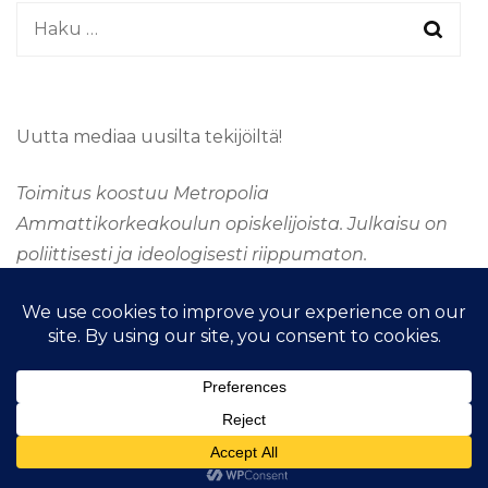
Haku:
Uutta mediaa uusilta tekijöiltä!
Toimitus koostuu Metropolia
Ammattikorkeakoulun opiskelijoista. Julkaisu on
poliittisesti ja ideologisesti riippumaton.
&kopio; Tekijänoikeus 2026
TAAJUUSMEDIA
. Kaikki
oikeudet pidätetään.
Fashion Stylist | Kehittänyt
Blossom
Themes
.Tarjoaja
WordPress
.
Taajuus Media