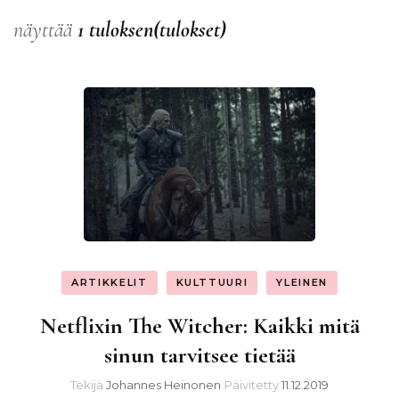
näyttää
1 tuloksen(tulokset)
ARTIKKELIT
KULTTUURI
YLEINEN
Netflixin The Witcher: Kaikki mitä
sinun tarvitsee tietää
Tekijä
Johannes Heinonen
Päivitetty
11.12.2019