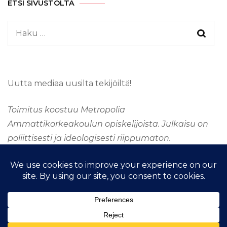
ETSI SIVUSTOLTA
Haku:
Uutta mediaa uusilta tekijöiltä!
Toimitus koostuu Metropolia
Ammattikorkeakoulun opiskelijoista. Julkaisu on
poliittisesti ja ideologisesti riippumaton.
&kopio; Tekijänoikeus 2026
TAAJUUSMEDIA
. Kaikki
oikeudet pidätetään.
Fashion Stylist | Kehittänyt
Blossom