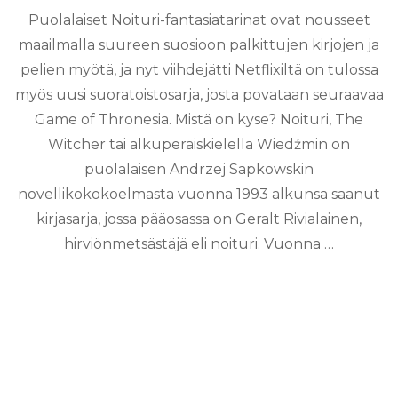
Puolalaiset Noituri-fantasiatarinat ovat nousseet
maailmalla suureen suosioon palkittujen kirjojen ja
pelien myötä, ja nyt viihdejätti Netflixiltä on tulossa
myös uusi suoratoistosarja, josta povataan seuraavaa
Game of Thronesia. Mistä on kyse? Noituri, The
Witcher tai alkuperäiskielellä Wiedźmin on
puolalaisen Andrzej Sapkowskin
novellikokokoelmasta vuonna 1993 alkunsa saanut
kirjasarja, jossa pääosassa on Geralt Rivialainen,
hirviönmetsästäjä eli noituri. Vuonna …