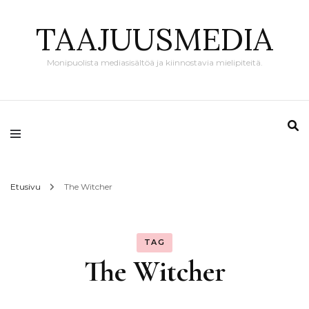
TAAJUUSMEDIA
Monipuolista mediasisältöä ja kiinnostavia mielipiteitä.
Etusivu
The Witcher
TAG
The Witcher