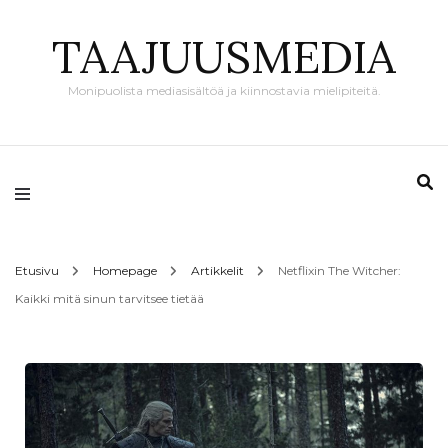
TAAJUUSMEDIA
Monipuolista mediasisältöä ja kiinnostavia mielipiteitä.
Etusivu
Homepage
Artikkelit
Netflixin The Witcher:
Kaikki mitä sinun tarvitsee tietää