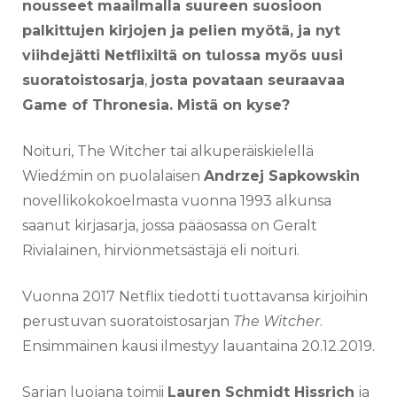
nousseet maailmalla suureen suosioon
palkittujen kirjojen ja pelien myötä, ja nyt
viihdejätti Netflixiltä on tulossa myös uusi
suoratoistosarja
,
josta povataan seuraavaa
Game of Thronesia. Mistä on kyse?
Noituri, The Witcher tai alkuperäiskielellä
Wiedźmin on puolalaisen
Andrzej Sapkowskin
novellikokokoelmasta vuonna 1993 alkunsa
saanut kirjasarja, jossa pääosassa on Geralt
Rivialainen, hirviönmetsästäjä eli noituri.
Vuonna 2017 Netflix tiedotti tuottavansa kirjoihin
perustuvan suoratoistosarjan
The Witcher
.
Ensimmäinen kausi ilmestyy lauantaina 20.12.2019.
Sarjan luojana toimii
Lauren Schmidt Hissrich
ja