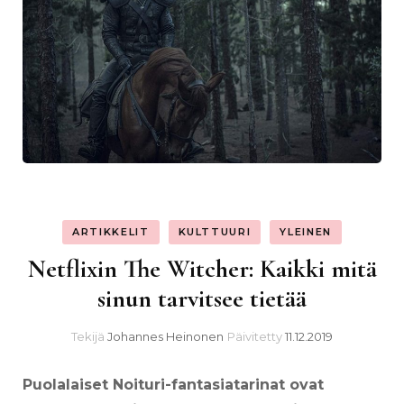
ARTIKKELIT
KULTTUURI
YLEINEN
Netflixin The Witcher: Kaikki mitä
sinun tarvitsee tietää
Tekijä
Johannes Heinonen
Päivitetty
11.12.2019
Puolalaiset Noituri-fantasiatarinat ovat