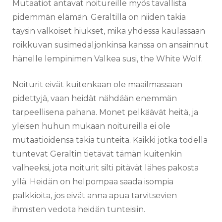
Mutaatiot antavat noitureille myös tavallista
pidemmän elämän. Geraltilla on niiden takia
täysin valkoiset hiukset, mikä yhdessä kaulassaan
roikkuvan susimedaljonkinsa kanssa on ansainnut
hänelle lempinimen Valkea susi, the White Wolf.
Noiturit eivät kuitenkaan ole maailmassaan
pidettyjä, vaan heidät nähdään enemmän
tarpeellisena pahana. Monet pelkäävät heitä, ja
yleisen huhun mukaan noitureilla ei ole
mutaatioidensa takia tunteita. Kaikki jotka todella
tuntevat Geraltin tietävät tämän kuitenkin
valheeksi, jota noiturit silti pitävät lähes pakosta
yllä. Heidän on helpompaa saada isompia
palkkioita, jos eivät anna apua tarvitsevien
ihmisten vedota heidän tunteisiin.