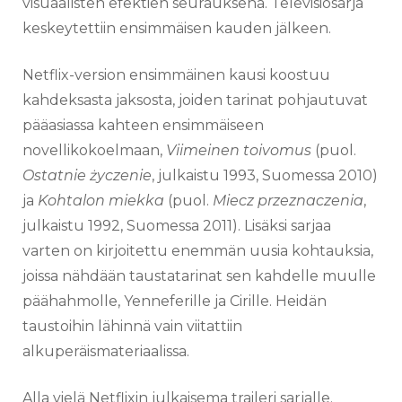
visuaalisten efektien seurauksena. Televisiosarja
keskeytettiin ensimmäisen kauden jälkeen.
Netflix-version ensimmäinen kausi koostuu
kahdeksasta jaksosta, joiden tarinat pohjautuvat
pääasiassa kahteen ensimmäiseen
novellikokoelmaan,
Viimeinen toivomus
(puol.
Ostatnie życzenie
, julkaistu 1993, Suomessa 2010)
ja
Kohtalon miekka
(puol.
Miecz przeznaczenia
,
julkaistu 1992, Suomessa 2011). Lisäksi sarjaa
varten on kirjoitettu enemmän uusia kohtauksia,
joissa nähdään taustatarinat sen kahdelle muulle
päähahmolle, Yenneferille ja Cirille. Heidän
taustoihin lähinnä vain viitattiin
alkuperäismateriaalissa.
Alla vielä Netflixin julkaisema traileri sarjalle.