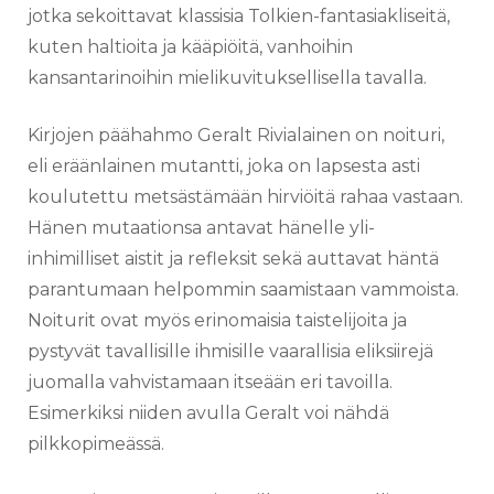
jotka sekoittavat klassisia Tolkien-fantasiakliseitä,
kuten haltioita ja kääpiöitä, vanhoihin
kansantarinoihin mielikuvituksellisella tavalla.
Kirjojen päähahmo Geralt Rivialainen on noituri,
eli eräänlainen mutantti, joka on lapsesta asti
koulutettu metsästämään hirviöitä rahaa vastaan.
Hänen mutaationsa antavat hänelle yli-
inhimilliset aistit ja refleksit sekä auttavat häntä
parantumaan helpommin saamistaan vammoista.
Noiturit ovat myös erinomaisia taistelijoita ja
pystyvät tavallisille ihmisille vaarallisia eliksiirejä
juomalla vahvistamaan itseään eri tavoilla.
Esimerkiksi niiden avulla Geralt voi nähdä
pilkkopimeässä.