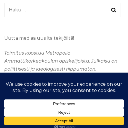
Haku:
Uutta mediaa uusilta tekijöiltä!
Toimitus koostuu Metropolia
Ammattikorkeakoulun opiskelijoista. Julkaisu on
poliittisesti ja ideologisesti riippumaton.
&kopio; Tekijänoikeus 2026
TAAJUUSMEDIA
. Kaikki
oikeudet pidätetään.
Fashion Stylist | Kehittänyt
Blossom
Themes
.Tarjoaja
WordPress
.
Taajuus Media