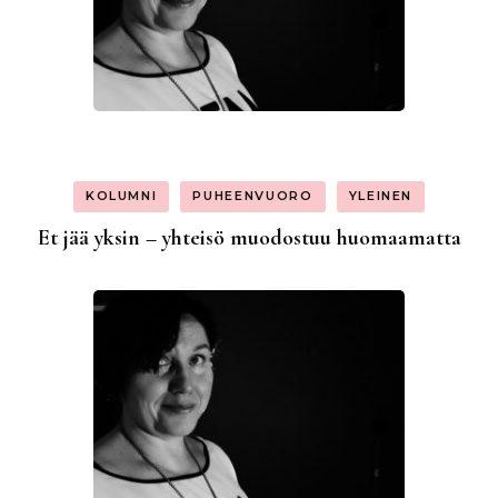
KOLUMNI
PUHEENVUORO
YLEINEN
Et jää yksin – yhteisö muodostuu huomaamatta