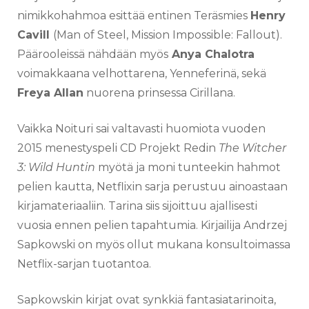
nimikkohahmoa esittää entinen Teräsmies
Henry
Cavill
(Man of Steel, Mission Impossible: Fallout).
Päärooleissä nähdään myös
Anya Chalotra
voimakkaana velhottarena, Yenneferinä, sekä
Freya Allan
nuorena prinsessa Cirillana.
Vaikka Noituri sai valtavasti huomiota vuoden
2015 menestyspeli CD Projekt Redin
The Witcher
3: Wild Huntin
myötä ja moni tunteekin hahmot
pelien kautta, Netflixin sarja perustuu ainoastaan
kirjamateriaaliin. Tarina siis sijoittuu ajallisesti
vuosia ennen pelien tapahtumia. Kirjailija Andrzej
Sapkowski on myös ollut mukana konsultoimassa
Netflix-sarjan tuotantoa.
Sapkowskin kirjat ovat synkkiä fantasiatarinoita,