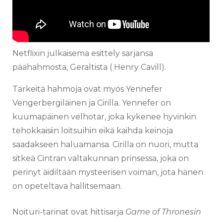
Netflixin julkaisema esittely sarjansa
päähahmosta, Geraltista ( Henry Cavill).
Tärkeitä hahmoja ovat myös Yennefer
Vengerbergiläinen ja Cirilla. Yennefer on
kuumapäinen velhotar, joka kykenee hyvinkin
tehokkaisiin loitsuihin eikä kaihda keinoja
saadakseen haluamansa. Cirilla on nuori, mutta
sitkeä Cintran valtakunnan prinsessa, joka on
perinyt äidiltään mysteerisen voiman, jota hänen
on opeteltava hallitsemaan.
Noituri-tarinat ovat hittisarja
Game of Thronesin