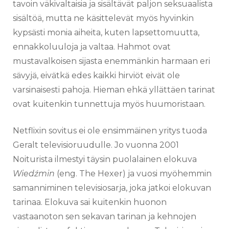
tavoin väkivaltaisia ja sisältävät paljon seksuaalista
sisältöä, mutta ne käsittelevät myös hyvinkin
kypsästi monia aiheita, kuten lapsettomuutta,
ennakkoluuloja ja valtaa. Hahmot ovat
mustavalkoisen sijasta enemmänkin harmaan eri
sävyjä, eivätkä edes kaikki hirviöt eivät ole
varsinaisesti pahoja. Hieman ehkä yllättäen tarinat
ovat kuitenkin tunnettuja myös huumoristaan.
Netflixin sovitus ei ole ensimmäinen yritys tuoda
Geralt televisioruudulle. Jo vuonna 2001
Noiturista ilmestyi täysin puolalainen elokuva
Wiedźmin
(eng. The Hexer) ja vuosi myöhemmin
samanniminen televisiosarja, joka jatkoi elokuvan
tarinaa. Elokuva sai kuitenkin huonon
vastaanoton sen sekavan tarinan ja kehnojen