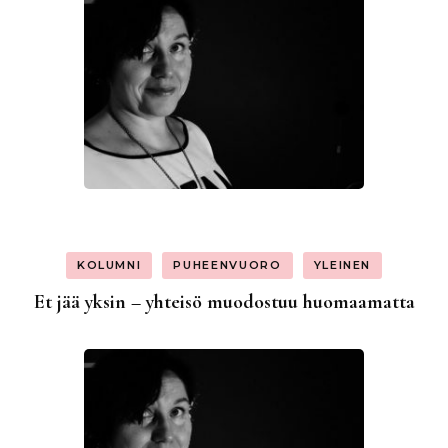
KOLUMNI
PUHEENVUORO
YLEINEN
Et jää yksin – yhteisö muodostuu huomaamatta