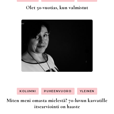
Olet 50-vuotias, kun valmistut
KOLUMNI
PUHEENVUORO
YLEINEN
Miten meni omasta mielestä? 70-luvun kasvatille
itsearviointi on haaste