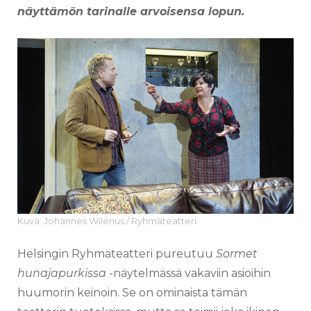
näyttämön tarinalle arvoisensa lopun.
Kuva: Johannes Wilenus / Ryhmäteatteri
Helsingin Ryhmäteatteri pureutuu
Sormet
hunajapurkissa
-näytelmässä vakaviin asioihin
huumorin keinoin. Se on ominaista tämän