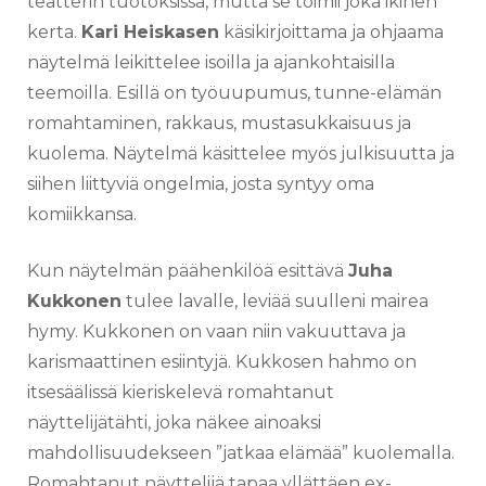
teatterin tuotoksissa, mutta se toimii joka ikinen
kerta.
Kari Heiskasen
käsikirjoittama ja ohjaama
näytelmä leikittelee isoilla ja ajankohtaisilla
teemoilla. Esillä on työuupumus, tunne-elämän
romahtaminen, rakkaus, mustasukkaisuus ja
kuolema. Näytelmä käsittelee myös julkisuutta ja
siihen liittyviä ongelmia, josta syntyy oma
komiikkansa.
Kun näytelmän päähenkilöä esittävä
Juha
Kukkonen
tulee lavalle, leviää suulleni mairea
hymy. Kukkonen on vaan niin vakuuttava ja
karismaattinen esiintyjä. Kukkosen hahmo on
itsesäälissä kieriskelevä romahtanut
näyttelijätähti, joka näkee ainoaksi
mahdollisuudekseen ”jatkaa elämää” kuolemalla.
Romahtanut näyttelijä tapaa yllättäen ex-