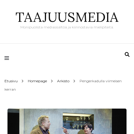
TAAJUUSMEDIA
Monipuolista mediasisältöä ja kiinnostavia mielipiteitä.
Etusivu
Homepage
Arkisto
Pengerkadulla viimeisen
kerran