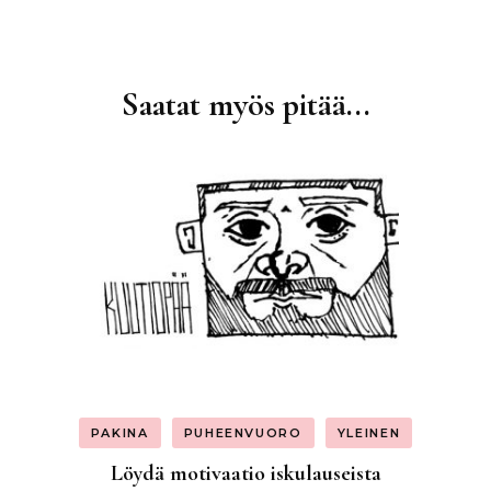
Saatat myös pitää...
Artikkelien
selaus
PAKINA
PUHEENVUORO
YLEINEN
Löydä motivaatio iskulauseista