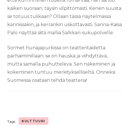
että kun ihminen todella romahtaa, hän sanoo
kaiken suoraan, täysin vilpittömästi. Kenen suusta
se totuus tulikaan? Ollaan tässä näytelmässä
kännissäkin, ja kerrankin uskottavasti. Sanna-Kaisa
Palo näyttää siitä mallia Salkkari-sukupolvelle.
Sormet hunajapurkissa on teatteritaidetta
parhaimmillaan: se on hauska ja viihdyttävä,
mutta samalla puhutteleva. Sen näkeminen ja
kokeminen tuntuu merkitykselliseltä. Onneksi
Suomessa osataan tehdä teatteria!
KULTTUURI
Tags: