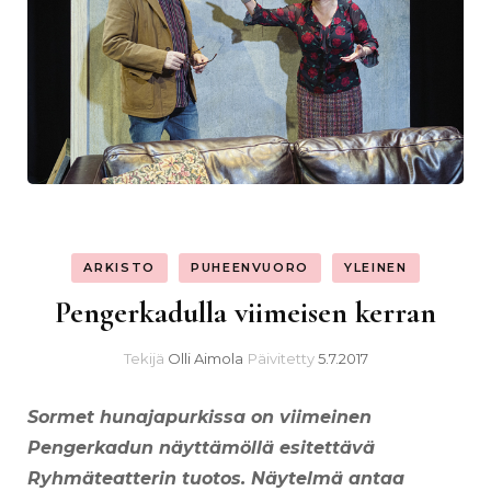
ARKISTO
PUHEENVUORO
YLEINEN
Pengerkadulla viimeisen kerran
Tekijä
Olli Aimola
Päivitetty
5.7.2017
Sormet hunajapurkissa on viimeinen
Pengerkadun näyttämöllä esitettävä
Ryhmäteatterin tuotos. Näytelmä antaa