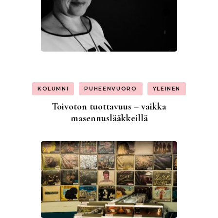
KOLUMNI
PUHEENVUORO
YLEINEN
Toivoton tuottavuus – vaikka
masennuslääkkeillä