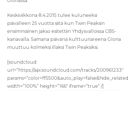
Gloriassa.
Keskiviikkona 8.4.2015 tulee kuluneeksi
päivälleen 25 vuotta siitä kun Twin Peaksin
ensimmäinen jakso esitettiin Yhdysvalloissa CBS-
kanavalla. Samana päivänä kulttuuriareena Gloria
muuttuu kolmeksi illaksi Twin Peaksiksi.
[soundcloud
url=”https://api.soundcloud.com/tracks/200961233″
params=”color=ff5500&auto_play=false&hide_relat
width=”100%” height=”166″ iframe=”true” /]