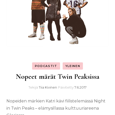
PODCASTIT
YLEINEN
Nopeet märät Twin Peaksissa
Tekijä
Tiia Kivinen
Päivitetty
7.6.2017
Nopeiden märkien Katri kävi fiilistelemässä Night
in Twin Peaks – elämysillassa kulttuuriareena