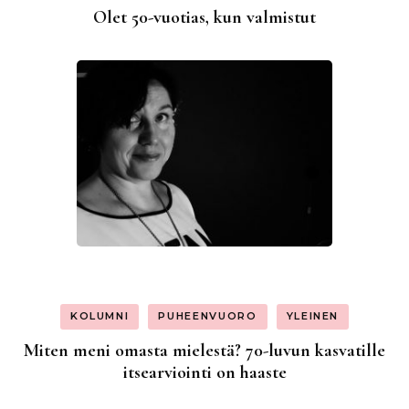
Olet 50-vuotias, kun valmistut
KOLUMNI
PUHEENVUORO
YLEINEN
Miten meni omasta mielestä? 70-luvun kasvatille
itsearviointi on haaste