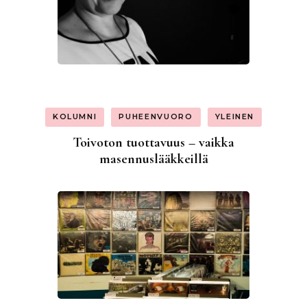
KOLUMNI
PUHEENVUORO
YLEINEN
Toivoton tuottavuus – vaikka
masennuslääkkeillä