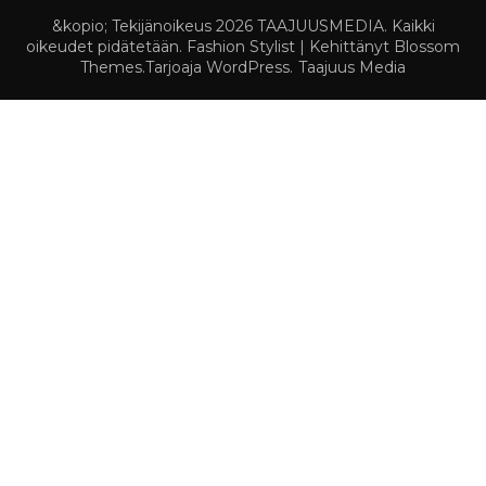
&kopio; Tekijänoikeus 2026
TAAJUUSMEDIA
. Kaikki
oikeudet pidätetään.
Fashion Stylist | Kehittänyt
Blossom
Themes
.Tarjoaja
WordPress
.
Taajuus Media