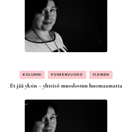
KOLUMNI
PUHEENVUORO
YLEINEN
Et jää yksin – yhteisö muodostuu huomaamatta