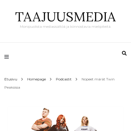
TAAJUUSMEDIA
Monipuolista mediasisältöä ja kiinnostavia mielipiteitä.
Etusivu
Homepage
Podcastit
Nopeet märät Twin
Peaksissa