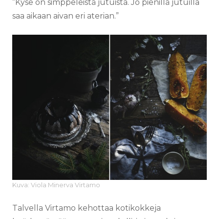
”Kyse on simppeleistä jutuista. Jo pienillä jutuilla
saa aikaan aivan eri aterian.”
Kuva: Viola Minerva Virtamo
Talvella Virtamo kehottaa kotikokkeja