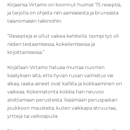
Kirjaansa Virtamo on koonnut huimat 75 reseptiä,
ja tarjolla on ohjeita niin aamiaisesta ja brunssista
taianomaisiin taikinoihin.
”Reseptejä ei ollut vaikea kehitellä. Isompi työ oli
niiden testaamisessa, kokeilemisessa ja
kirjoittamisessa.”
Kirjallaan Virtamo haluaa murtaa nuorten
käsityksen siitä, että hyvän ruoan valmistus vie
aikaa, raaka-aineet ovat kalliita ja kokkaaminen on
vaikeaa. Kokematonta kokkia hän neuvoo
aloittamaan perusteista: lisäämään peruspastan
joukkoon mausteita, kuten vaikkapa sitruunaa,
yrttejä tai valkosipulia.