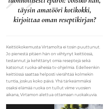
luonnollisesti epäröi: voisiko hän,
täysin amatööri kotikokki,
kirjoittaa oman reseptikirjan?
Keittiökokemusta Virtamolta ei tosin puuttunut.
Jo pienestä pitäen hän on viihtynyt keittiössä,
testannut ja kehittänyt omia reseptejä sekä
katsonut ruoka-aiheisia tv-ohjelmia. Edelleenkin
keittiössä saattaa helposti vierähtää kolmekin
tuntia, joskus koko päivä. Yhä tärkeämmäksi
osaksi elämää ruoka on tullut viime vuosien
aikana, Virtamon alettua ottamaan ruokakuvia.