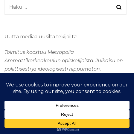
Haku:
Uutta mediaa uusilta tekijöiltä!
Toimitus koostuu Metropolia
Ammattikorkeakoulun opiskelijoista. Julkaisu on
poliittisesti ja ideologisesti riippumaton.
&kopio; Tekijänoikeus 2026
TAAJUUSMEDIA
. Kaikki
oikeudet pidätetään.
Fashion Stylist | Kehittänyt
Blossom
Themes
.Tarjoaja
WordPress
.
Taajuus Media