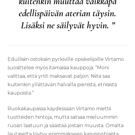
kuitenkin muuttaa vaikkapa
edellispäivän aterian täysin.
Lisäksi ne säilyvät hyvin. ”
Edullisiin ostoksiin pyrkiville opiskelijoille Virtamo
suosittelee myös itämaisia kauppoja: ”Moni
valittaa, että yrtit maksavat paljon. Niitä saa
kuitenkin yllättävän halvalla pienistä, etnisistä
kaupoista.”
Ruokakaupassa käydessään Virtamo miettii
tuotteiden hintoja, mutta satsaa mieluummin
ruoan laatuun ja säästää jostain muusta. Omalta
lautaselta löytyy enimmäkseen kasvispohjaista