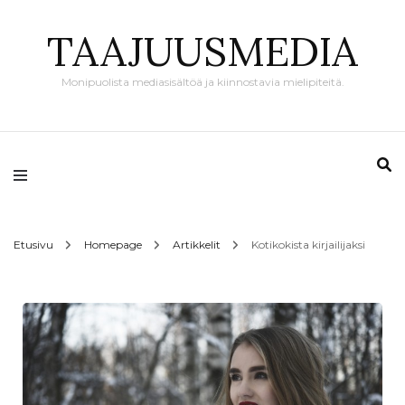
TAAJUUSMEDIA
Monipuolista mediasisältöä ja kiinnostavia mielipiteitä.
Etusivu
Homepage
Artikkelit
Kotikokista kirjailijaksi