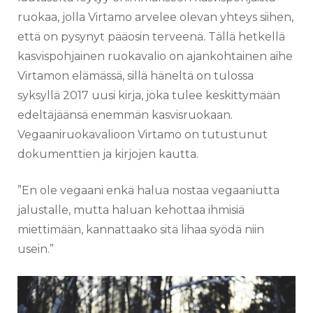
ruokaa, jolla Virtamo arvelee olevan yhteys siihen,
että on pysynyt pääosin terveenä. Tällä hetkellä
kasvispohjainen ruokavalio on ajankohtainen aihe
Virtamon elämässä, sillä häneltä on tulossa
syksyllä 2017 uusi kirja, joka tulee keskittymään
edeltäjäänsä enemmän kasvisruokaan.
Vegaaniruokavalioon Virtamo on tutustunut
dokumenttien ja kirjojen kautta.
”En ole vegaani enkä halua nostaa vegaaniutta
jalustalle, mutta haluan kehottaa ihmisiä
miettimään, kannattaako sitä lihaa syödä niin
usein.”