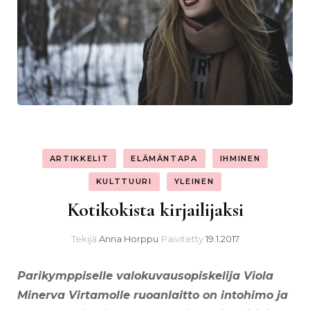
ARTIKKELIT
ELÄMÄNTAPA
IHMINEN
KULTTUURI
YLEINEN
Kotikokista kirjailijaksi
Tekijä
Anna Horppu
Päivitetty
19.1.2017
Parikymppiselle valokuvausopiskelija Viola
Minerva Virtamolle ruoanlaitto on intohimo ja