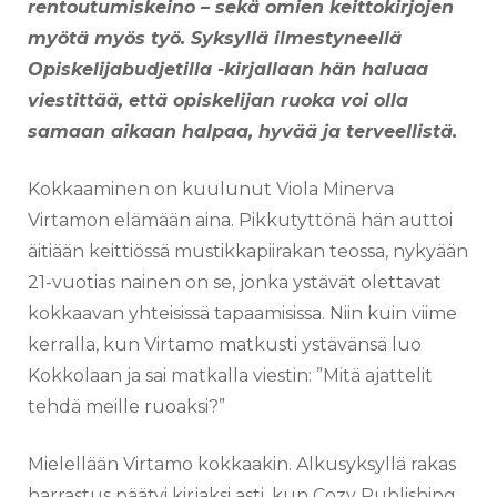
rentoutumiskeino – sekä omien keittokirjojen
myötä myös työ. Syksyllä ilmestyneellä
Opiskelijabudjetilla -kirjallaan hän haluaa
viestittää, että opiskelijan ruoka voi olla
samaan aikaan halpaa, hyvää ja terveellistä.
Kokkaaminen on kuulunut Viola Minerva
Virtamon elämään aina. Pikkutyttönä hän auttoi
äitiään keittiössä mustikkapiirakan teossa, nykyään
21-vuotias nainen on se, jonka ystävät olettavat
kokkaavan yhteisissä tapaamisissa. Niin kuin viime
kerralla, kun Virtamo matkusti ystävänsä luo
Kokkolaan ja sai matkalla viestin: ”Mitä ajattelit
tehdä meille ruoaksi?”
Mielellään Virtamo kokkaakin. Alkusyksyllä rakas
harrastus päätyi kirjaksi asti, kun Cozy Publishing