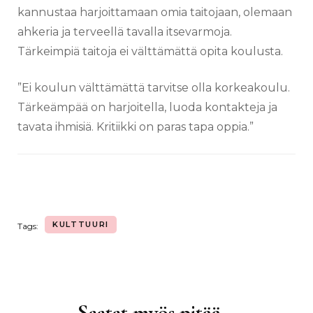
kannustaa harjoittamaan omia taitojaan, olemaan
ahkeria ja terveellä tavalla itsevarmoja.
Tärkeimpiä taitoja ei välttämättä opita koulusta.
”Ei koulun välttämättä tarvitse olla korkeakoulu.
Tärkeämpää on harjoitella, luoda kontakteja ja
tavata ihmisiä. Kritiikki on paras tapa oppia.”
KULTTUURI
Tags:
Saatat myös pitää...
Artikkelien