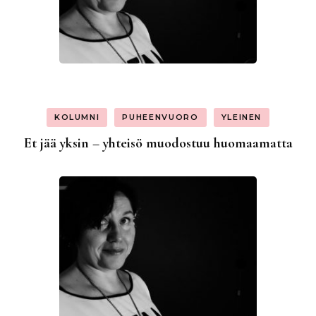
KOLUMNI
PUHEENVUORO
YLEINEN
Et jää yksin – yhteisö muodostuu huomaamatta