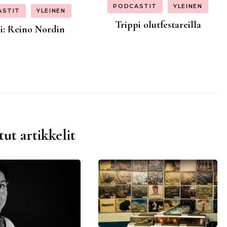
PODCASTIT
YLEINEN
ASTIT
YLEINEN
Trippi olutfestareilla
i: Reino Nordin
tut artikkelit