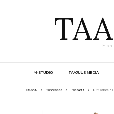
TAA
Moni
M-STUDIO
TAAJUUS MEDIA
Etusivu
Homepage
Podcastit
NM: Torstain P