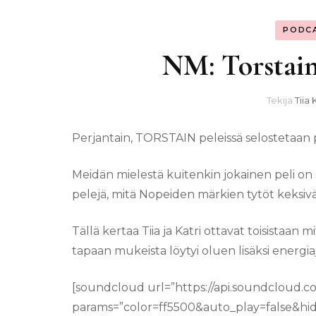
PODC
NM: Torstain
Tekijä
Tiia 
Perjantain, TORSTAIN peleissä selostetaan pel
Meidän mielestä kuitenkin jokainen peli on s
pelejä, mitä Nopeiden märkien tytöt keksiv
Tällä kertaa Tiia ja Katri ottavat toisistaan
tapaan mukeista löytyi oluen lisäksi energiaj
[soundcloud url=”https://api.soundcloud.
params=”color=ff5500&auto_play=false&h