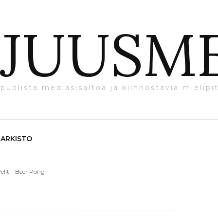
JUUSM
puolista mediasisältöä ja kiinnostavia mielipit
ARKISTO
elit – Beer Pong