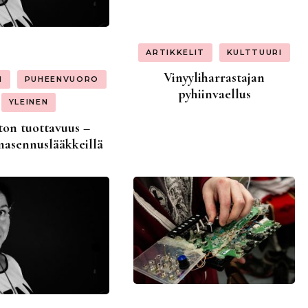
ARTIKKELIT
KULTTUURI
Vinyyliharrastajan
I
PUHEENVUORO
pyhiinvaellus
YLEINEN
ton tuottavuus –
masennuslääkkeillä