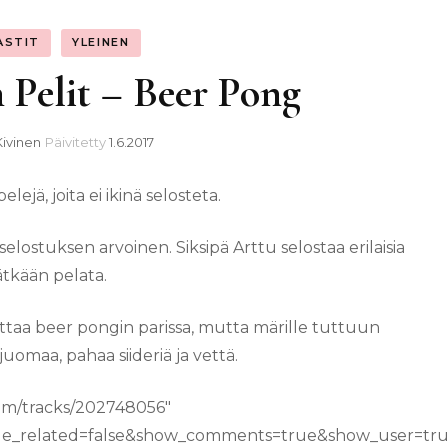
ASTIT
YLEINEN
 Pelit – Beer Pong
Kivinen
Päivitetty
1.6.2017
ejä, joita ei ikinä selosteta.
elostuksen arvoinen. Siksipä Arttu selostaa erilaisia
ätkään pelata.
 mittaa beer pongin parissa, mutta märille tuttuun
uomaa, pahaa siideriä ja vettä.
com/tracks/202748056″
ide_related=false&show_comments=true&show_user=tru