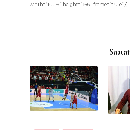
width=”100%” height=”166″ iframe=”true” /]
Saatat
Artikkelien
selaus