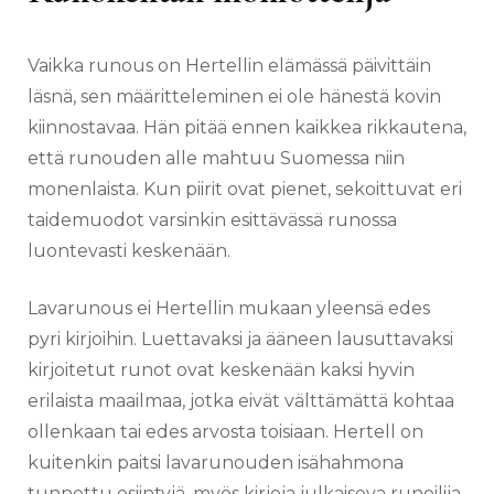
Vaikka runous on Hertellin elämässä päivittäin
läsnä, sen määritteleminen ei ole hänestä kovin
kiinnostavaa. Hän pitää ennen kaikkea rikkautena,
että runouden alle mahtuu Suomessa niin
monenlaista. Kun piirit ovat pienet, sekoittuvat eri
taidemuodot varsinkin esittävässä runossa
luontevasti keskenään.
Lavarunous ei Hertellin mukaan yleensä edes
pyri kirjoihin. Luettavaksi ja ääneen lausuttavaksi
kirjoitetut runot ovat keskenään kaksi hyvin
erilaista maailmaa, jotka eivät välttämättä kohtaa
ollenkaan tai edes arvosta toisiaan. Hertell on
kuitenkin paitsi lavarunouden isähahmona
tunnettu esiintyjä, myös kirjoja julkaiseva runoilija.