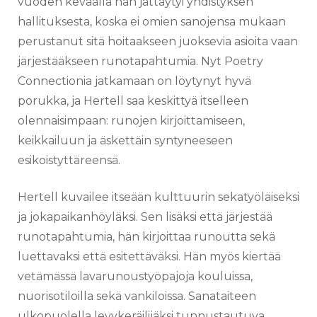
vuoden keväällä hän jättäytyi yhdistyksen
hallituksesta, koska ei omien sanojensa mukaan
perustanut sitä hoitaakseen juoksevia asioita vaan
järjestääkseen runotapahtumia. Nyt Poetry
Connectionia jatkamaan on löytynyt hyvä
porukka, ja Hertell saa keskittyä itselleen
olennaisimpaan: runojen kirjoittamiseen,
keikkailuun ja äskettäin syntyneeseen
esikoistyttäreensä.
Hertell kuvailee itseään kulttuurin sekatyöläiseksi
ja jokapaikanhöyläksi. Sen lisäksi että järjestää
runotapahtumia, hän kirjoittaa runoutta sekä
luettavaksi että esitettäväksi. Hän myös kiertää
vetämässä lavarunoustyöpajoja kouluissa,
nuorisotiloilla sekä vankiloissa. Sanataiteen
ulkopuolella levykeräilijäksi tunnustautuva