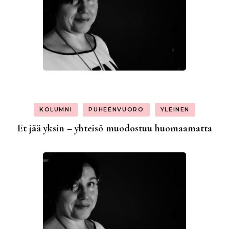
KOLUMNI
PUHEENVUORO
YLEINEN
Et jää yksin – yhteisö muodostuu huomaamatta