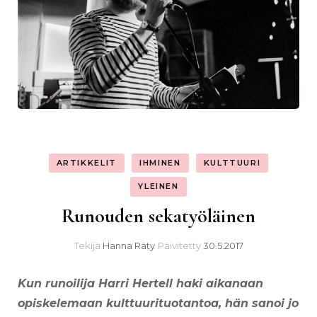
ARTIKKELIT
IHMINEN
KULTTUURI
YLEINEN
Runouden sekatyöläinen
Tekijä
Hanna Räty
Päivitetty
30.5.2017
Kun runoilija Harri Hertell haki aikanaan
opiskelemaan kulttuurituotantoa, hän sanoi jo