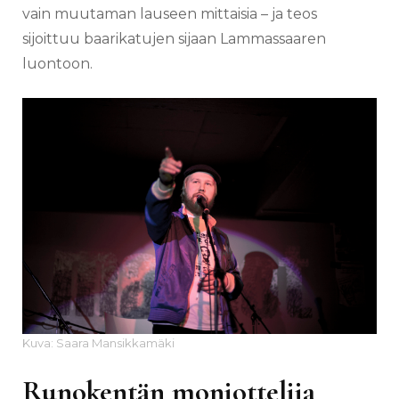
vain muutaman lauseen mittaisia – ja teos
sijoittuu baarikatujen sijaan Lammassaaren
luontoon.
Kuva: Saara Mansikkamäki
Runokentän moniottelija