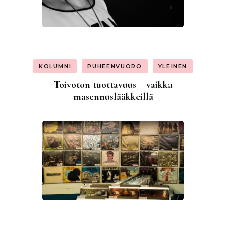
KOLUMNI
PUHEENVUORO
YLEINEN
Toivoton tuottavuus – vaikka
masennuslääkkeillä