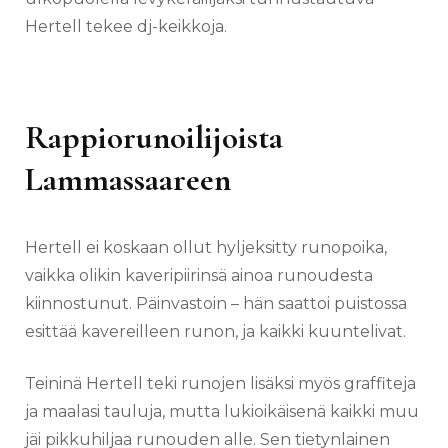
Hertell tekee dj-keikkoja.
Rappiorunoilijoista
Lammassaareen
Hertell ei koskaan ollut hyljeksitty runopoika,
vaikka olikin kaveripiirinsä ainoa runoudesta
kiinnostunut. Päinvastoin – hän saattoi puistossa
esittää kavereilleen runon, ja kaikki kuuntelivat.
Teininä Hertell teki runojen lisäksi myös graffiteja
ja maalasi tauluja, mutta lukioikäisenä kaikki muu
jäi pikkuhiljaa runouden alle. Sen tietynlainen