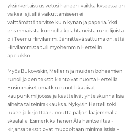
yksinkertaisuus vetosi häneen: vaikka kyseessä on
vaikea laji, sillä vaikuttamiseen ei
välttämättä tarvitse kuin kynän ja paperia. Yksi
ensimmäisistä kunnolla kolahtaneista runoilijoista
oli Teemu Hirvilammi. Jännittävä sattuma on, että
Hirvilammista tuli myöhemmin Hertellin
appiukko.
Myös Bukowskin, Mellerin ja muiden boheemien
runoilijoiden tekstit kiehtoivat nuorta Hertelliä.
Ensimmäiset omatkin runot liikkuivat
kaupunkimiljöössä ja käsittelivät yhteiskunnallisia
aiheita tai teinirakkauksia. Nykyisin Hertell toki
lukee ja kirjoittaa runoutta paljon laajemmalla
skaalalla. Esimerkiksi hänen Älä häiritse iltaa -
kirjansa tekstit ovat muodoltaan minimalistisia –