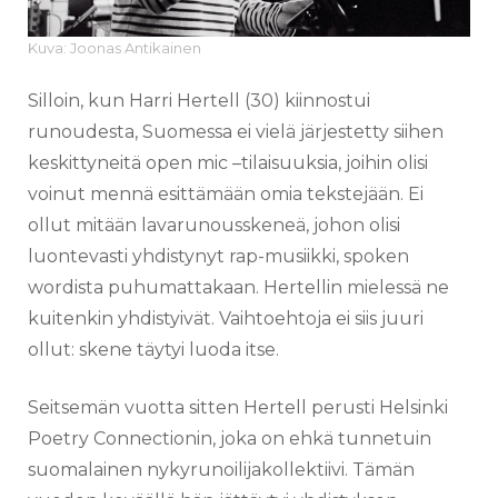
Kuva: Joonas Antikainen
Silloin, kun Harri Hertell (30) kiinnostui
runoudesta, Suomessa ei vielä järjestetty siihen
keskittyneitä open mic –tilaisuuksia, joihin olisi
voinut mennä esittämään omia tekstejään. Ei
ollut mitään lavarunousskeneä, johon olisi
luontevasti yhdistynyt rap-musiikki, spoken
wordista puhumattakaan. Hertellin mielessä ne
kuitenkin yhdistyivät. Vaihtoehtoja ei siis juuri
ollut: skene täytyi luoda itse.
Seitsemän vuotta sitten Hertell perusti Helsinki
Poetry Connectionin, joka on ehkä tunnetuin
suomalainen nykyrunoilijakollektiivi. Tämän