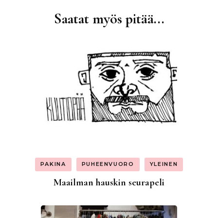
Saatat myös pitää...
Artikkelien
selaus
PAKINA
PUHEENVUORO
YLEINEN
Maailman hauskin seurapeli