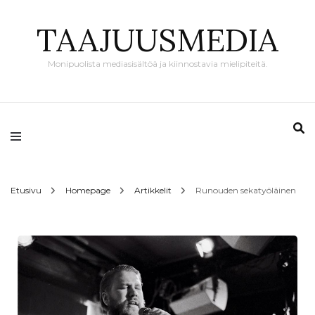
TAAJUUSMEDIA
Monipuolista mediasisältöä ja kiinnostavia mielipiteitä.
Etusivu
Homepage
Artikkelit
Runouden sekatyöläinen