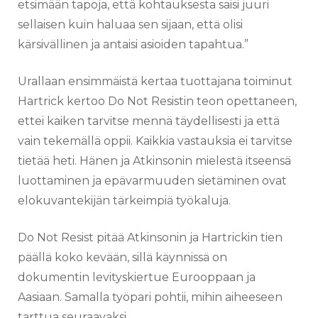
etsimään tapoja, että kohtauksesta saisi juuri
sellaisen kuin haluaa sen sijaan, että olisi
kärsivällinen ja antaisi asioiden tapahtua.”
Urallaan ensimmäistä kertaa tuottajana toiminut
Hartrick kertoo Do Not Resistin teon opettaneen,
ettei kaiken tarvitse mennä täydellisesti ja että
vain tekemällä oppii. Kaikkia vastauksia ei tarvitse
tietää heti. Hänen ja Atkinsonin mielestä itseensä
luottaminen ja epävarmuuden sietäminen ovat
elokuvantekijän tärkeimpiä työkaluja.
Do Not Resist pitää Atkinsonin ja Hartrickin tien
päällä koko kevään, sillä käynnissä on
dokumentin levityskiertue Eurooppaan ja
Aasiaan. Samalla työpari pohtii, mihin aiheeseen
tarttua seuraavaksi.