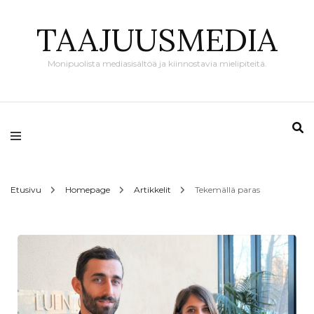
TAAJUUSMEDIA
Monipuolista mediasisältöä ja kiinnostavia mielipiteitä.
Etusivu
Homepage
Artikkelit
Tekemällä paras