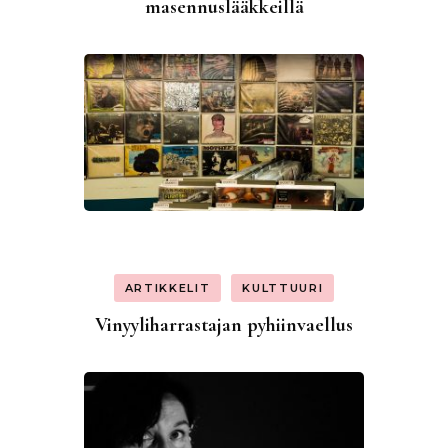
masennuslääkkeillä
ARTIKKELIT
KULTTUURI
Vinyyliharrastajan pyhiinvaellus