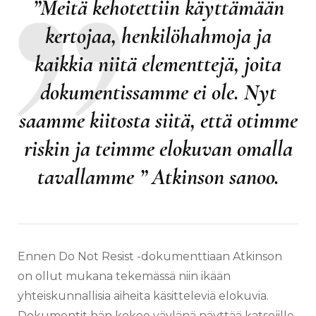
”Meitä kehotettiin käyttämään
kertojaa, henkilöhahmoja ja
kaikkia niitä elementtejä, joita
dokumentissamme ei ole. Nyt
saamme kiitosta siitä, että otimme
riskin ja teimme elokuvan omalla
tavallamme ” Atkinson sanoo.
Ennen Do Not Resist -dokumenttiaan Atkinson
on ollut mukana tekemässä niin ikään
yhteiskunnallisia aiheita käsitteleviä elokuvia.
Dokumentit hän kokee väylänä näyttää katsojille