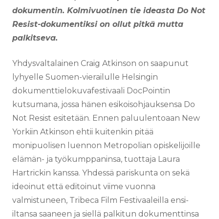
dokumentin. Kolmivuotinen tie ideasta Do Not
Resist-dokumentiksi on ollut pitkä mutta
palkitseva.
Yhdysvaltalainen Craig Atkinson on saapunut
lyhyelle Suomen-vierailulle Helsingin
dokumenttielokuvafestivaali DocPointin
kutsumana, jossa hänen esikoisohjauksensa Do
Not Resist esitetään. Ennen paluulentoaan New
Yorkiin Atkinson ehtii kuitenkin pitää
monipuolisen luennon Metropolian opiskelijoille
elämän- ja työkumppaninsa, tuottaja Laura
Hartrickin kanssa. Yhdessä pariskunta on sekä
ideoinut että editoinut viime vuonna
valmistuneen, Tribeca Film Festivaaleilla ensi-
iltansa saaneen ja siellä palkitun dokumenttinsa