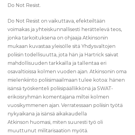
Do Not Resist.
Do Not Resist on vaikuttava, efekteiltään
voimakas ja yhteiskunnallisesti herättelevä teos,
jonka tarkoituksena on ohjaaja Atkinsonin
mukaan kuvastaa yleisölle sitä Yhdysvaltojen
poliisin todellisuutta, jota hän ja Hartrick saivat
mahdollisuuden tarkkailla ja tallentaa eri
osavaltioissa kolmen vuoden ajan. Atkinsonin oma
mielenkiinto poliisimaailmaan tulee kotoa: hänen
isänsä työskenteli poliisipäällikkönä ja SWAT-
erikoisryhmän komentajana miltei kolmen
vuosikymmenen ajan. Verratessaan poliisin työtä
nykyaikana ja isänsä aikakaudella
Atkinson huomasi, miten suuresti työ oli
muuttunut militarisaation myötä.