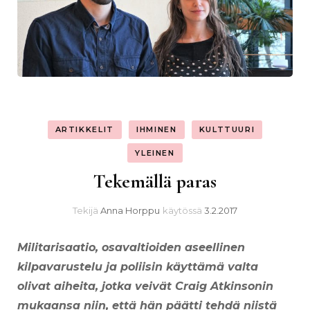
ARTIKKELIT
IHMINEN
KULTTUURI
YLEINEN
Tekemällä paras
Tekijä
Anna Horppu
käytössä
3.2.2017
Militarisaatio, osavaltioiden aseellinen
kilpavarustelu ja poliisin käyttämä valta
olivat aiheita, jotka veivät Craig Atkinsonin
mukaansa niin, että hän päätti tehdä niistä