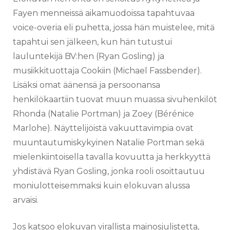
Fayen menneissä aikamuodoissa tapahtuvaa
voice-overia eli puhetta, jossa hän muistelee, mitä
tapahtui sen jälkeen, kun hän tutustui
lauluntekijä BV:hen (Ryan Gosling) ja
musiikkituottaja Cookiin (Michael Fassbender).
Lisäksi omat äänensä ja persoonansa
henkilökaartiin tuovat muun muassa sivuhenkilöt
Rhonda (Natalie Portman) ja Zoey (Bérénice
Marlohe). Näyttelijöistä vakuuttavimpia ovat
muuntautumiskykyinen Natalie Portman sekä
mielenkiintoisella tavalla kovuutta ja herkkyyttä
yhdistävä Ryan Gosling, jonka rooli osoittautuu
moniulotteisemmaksi kuin elokuvan alussa
arvaisi.
Jos katsoo elokuvan virallista mainosjulistetta,