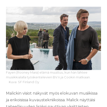
Fayen (Rooney Mara) elämä muuttuu, kun hän lähtee
musiikkialalla työskentelevien BV:n ja Cookin matkaan.
Kuva: SF Finland Oy
Malickin visiot näkyvät myös elokuvan musiikissa
ja erikoisissa kuvaustekniikoissa. Malick näyttäisi
taiteellisuuden lisäksi nauttivan yksittäisten