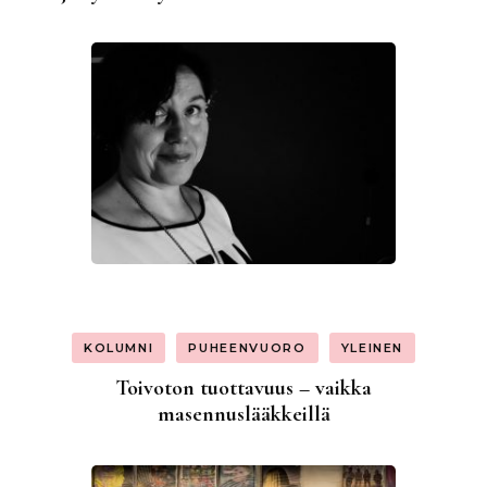
KOLUMNI
PUHEENVUORO
YLEINEN
Toivoton tuottavuus – vaikka
masennuslääkkeillä