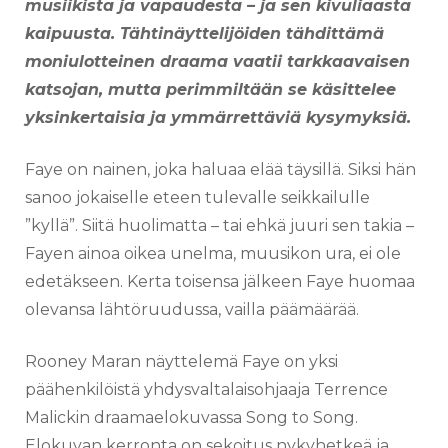
musiikista ja vapaudesta – ja sen kivuliaasta
kaipuusta. Tähtinäyttelijöiden tähdittämä
moniulotteinen draama vaatii tarkkaavaisen
katsojan, mutta perimmiltään se käsittelee
yksinkertaisia ja ymmärrettäviä kysymyksiä.
Faye on nainen, joka haluaa elää täysillä. Siksi hän
sanoo jokaiselle eteen tulevalle seikkailulle
”kyllä”. Siitä huolimatta – tai ehkä juuri sen takia –
Fayen ainoa oikea unelma, muusikon ura, ei ole
edetäkseen. Kerta toisensa jälkeen Faye huomaa
olevansa lähtöruudussa, vailla päämäärää.
Rooney Maran näyttelemä Faye on yksi
päähenkilöistä yhdysvaltalaisohjaaja Terrence
Malickin draamaelokuvassa Song to Song.
Elokuvan kerronta on sekoitus nykyhetkeä ja