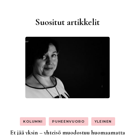
Suositut artikkelit
KOLUMNI
PUHEENVUORO
YLEINEN
Et jää yksin – yhteisö muodostuu huomaamatta