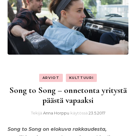
ARVIOT
KULTTUURI
Song to Song – onnetonta yritystä
päästä vapaaksi
Tekijä
Anna Horppu
käytössä
23.5.2017
Song to Song on elokuva rakkaudesta,