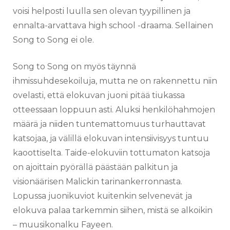
voisi helposti luulla sen olevan tyypillinen ja
ennalta-arvattava high school -draama. Sellainen
Song to Song ei ole.
Song to Song on myös täynnä
ihmissuhdesekoiluja, mutta ne on rakennettu niin
ovelasti, että elokuvan juoni pitää tiukassa
otteessaan loppuun asti. Aluksi henkilöhahmojen
määrä ja niiden tuntemattomuus turhauttavat
katsojaa, ja välillä elokuvan intensiivisyys tuntuu
kaoottiselta. Taide-elokuviin tottumaton katsoja
on ajoittain pyörällä päästään palkitun ja
visionäärisen Malickin tarinankerronnasta.
Lopussa juonikuviot kuitenkin selvenevät ja
elokuva palaa tarkemmin siihen, mistä se alkoikin
– muusikonalku Fayeen.