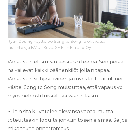
Ryan Gosling näyttelee Song to Song -elokuvassa
lauluntekijä BV:tä. Kuva: SF Film Finland Oy
Vapaus on elokuvan keskeisin teema. Sen perään
haikailevat kaikki päähenkilöt jollain tapaa.
Vapaus on subjektiivinen ja myös kulttuurillinen
käsite. Song to Song muistuttaa, että vapaus voi
myös helposti luiskahtaa vääriin käsiin.
Silloin sitä kuvittelee olevansa vapaa, mutta
toteuttaakin lopulta jonkun toisen elämää. Se jos
mikä tekee onnettomaksi.