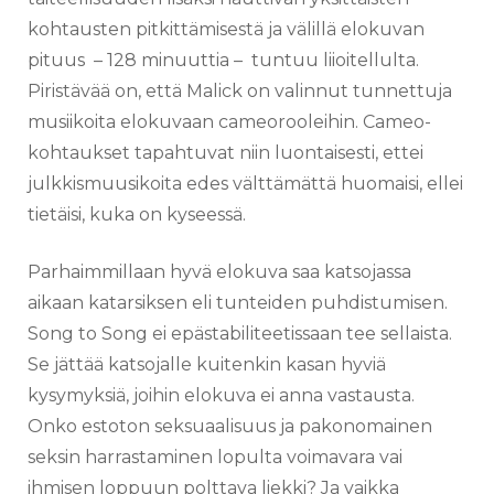
kohtausten pitkittämisestä ja välillä elokuvan
pituus – 128 minuuttia – tuntuu liioitellulta.
Piristävää on, että Malick on valinnut tunnettuja
musiikoita elokuvaan cameorooleihin. Cameo-
kohtaukset tapahtuvat niin luontaisesti, ettei
julkkismuusikoita edes välttämättä huomaisi, ellei
tietäisi, kuka on kyseessä.
Parhaimmillaan hyvä elokuva saa katsojassa
aikaan katarsiksen eli tunteiden puhdistumisen.
Song to Song ei epästabiliteetissaan tee sellaista.
Se jättää katsojalle kuitenkin kasan hyviä
kysymyksiä, joihin elokuva ei anna vastausta.
Onko estoton seksuaalisuus ja pakonomainen
seksin harrastaminen lopulta voimavara vai
ihmisen loppuun polttava liekki? Ja vaikka