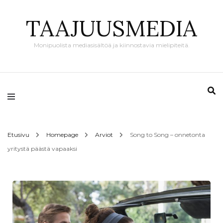
TAAJUUSMEDIA
Monipuolista mediasisältöä ja kiinnostavia mielipiteitä.
Etusivu
Homepage
Arviot
Song to Song – onnetonta
yritystä päästä vapaaksi