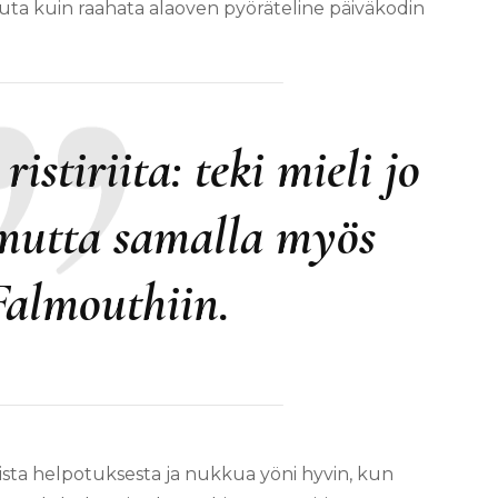
uuta kuin raahata alaoven pyöräteline päiväkodin
ristiriita: teki mieli jo
 mutta samalla myös
Falmouthiin.
ista helpotuksesta ja nukkua yöni hyvin, kun