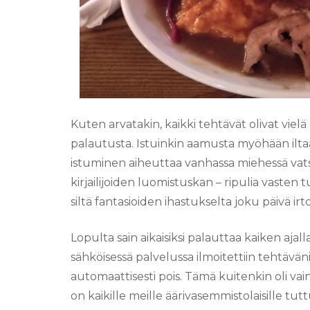
Kuten arvatakin, kaikki tehtävät olivat viel
palautusta. Istuinkin aamusta myöhään iltaa
istuminen aiheuttaa vanhassa miehessä vatsa
kirjailijoiden luomistuskan – ripulia vasten t
siltä fantasioiden ihastukselta joku päivä irtoi
Lopulta sain aikaisiksi palauttaa kaiken aj
sähköisessä palvelussa ilmoitettiin tehtäväni
automaattisesti pois. Tämä kuitenkin oli vai
on kaikille meille äärivasemmistolaisille tut