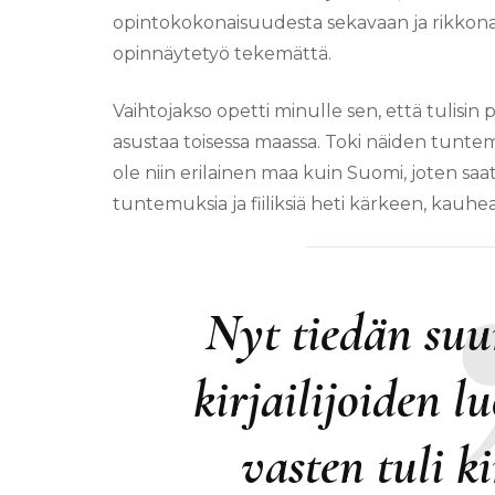
opintokokonaisuudesta sekavaan ja rikkona
opinnäytetyö tekemättä.
Vaihtojakso opetti minulle sen, että tulisin p
asustaa toisessa maassa. Toki näiden tuntem
ole niin erilainen maa kuin Suomi, joten saa
tuntemuksia ja fiiliksiä heti kärkeen, kauhe
Nyt tiedän suur
kirjailijoiden l
vasten tuli ki