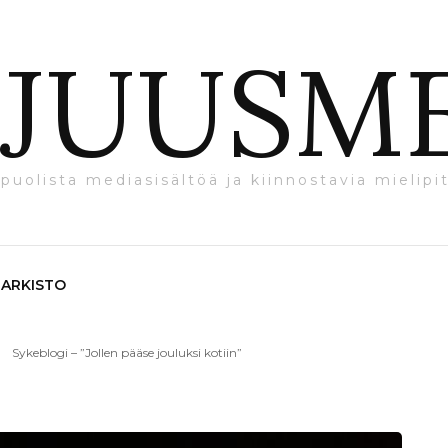
JUUSM
puolista mediasisältöä ja kiinnostavia mielipit
ARKISTO
Sykeblogi – ”Jollen pääse jouluksi kotiin”