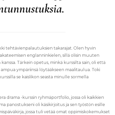
ntunnustuksia.
ki tehtävienpalautuksien takarajat. Olen hyvin
na akateemisen englanninkielen, sillä olisin muuten
 kanssa. Tärkein opetus, minkä kurssilta sain, oli että
n ampua ympäriinsä löytääkseen maalitaulua. Toki
urssilla se kaislikon seasta minulle sormella
era drama -kurssin ryhmäportfolio, jossa oli kaikkien
 panostukseni oli käsikirjoitus ja sen työstön esille
mispäiväkirja, jossa tuli vetää omat oppimiskokemukset