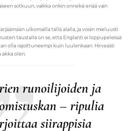
iseen sotkuun, vaikka onkin onneksi enää vain
ärjäämään ulkomailla tällä alalla, ja voisin mieluusti
usten taustalla on se, että Englanti ei loppupeleissä
tan olla rajoittuneempi kuin luulenkaan. Hirveästi
a akka olen.
ien runoilijoiden ja
uomistuskan – ripulia
rjoittaa siirappisia