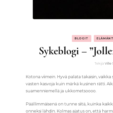
BLOGIT
ELÄMÄN
Sykeblogi – ”Jolle
Tekijä
Ville
Kotona viimein. Hyvä palata takaisin, vaikk
vasten kasvoja kuin märkä kusinen rätti. Ai
suamenniemellä ja ukkometsoooo.
Päällimmäisenä on tunne siitä, kuinka kaikki 
onneksi lähdin. Kolmas ajatus on, että harmit