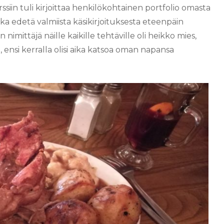
ssiin tuli kirjoittaa henkilökohtainen portfolio omasta
inka edetä valmiista käsikirjoituksesta eteenpäin
nimittäjä näille kaikille tehtäville oli heikko mies,
 ensi kerralla olisi aika katsoa oman napansa