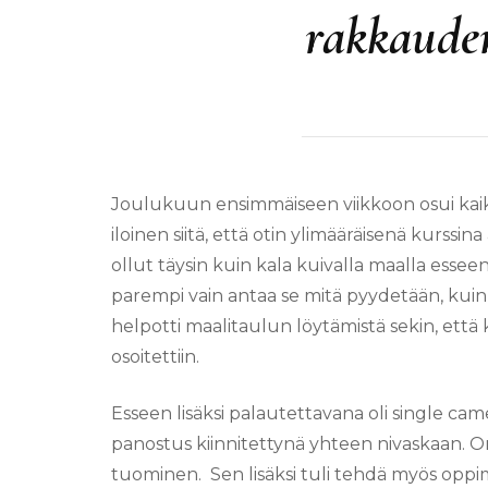
rakkaude
Joulukuun ensimmäiseen viikkoon osui kaik
iloinen siitä, että otin ylimääräisenä kurssi
ollut täysin kuin kala kuivalla maalla esseen
parempi vain antaa se mitä pyydetään, kui
helpotti maalitaulun löytämistä sekin, että k
osoitettiin.
Esseen lisäksi palautettavana oli single cam
panostus kiinnitettynä yhteen nivaskaan. Oma
tuominen. Sen lisäksi tuli tehdä myös oppi