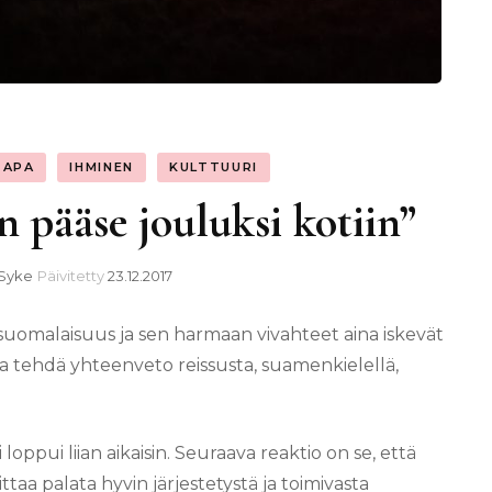
TAPA
IHMINEN
KULTTUURI
n pääse jouluksi kotiin”
 Syke
Päivitetty
23.12.2017
a suomalaisuus ja sen harmaan vivahteet aina iskevät
ka tehdä yhteenveto reissusta, suamenkielellä,
loppui liian aikaisin. Seuraava reaktio on se, että
taa palata hyvin järjestetystä ja toimivasta