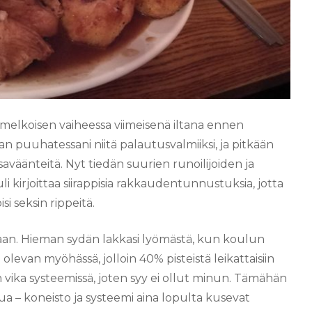
ä melkoisen vaiheessa viimeisenä iltana ennen
n puuhatessani niitä palautusvalmiiksi, ja pitkään
väänteitä. Nyt tiedän suurien runoilijoiden ja
uli kirjoittaa siirappisia rakkaudentunnustuksia, jotta
si seksin rippeitä.
allaan. Hieman sydän lakkasi lyömästä, kun koulun
 olevan myöhässä, jolloin 40% pisteistä leikattaisiin
n vika systeemissä, joten syy ei ollut minun. Tämähän
tua – koneisto ja systeemi aina lopulta kusevat