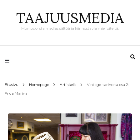
TAAJUUSMEDIA
Monipuolista mediasisältöä ja kiinnostavia mielipiteitä.
Etusivu
Homepage
Artikkelit
Vintage-tarinoita osa 2:
Frida Marina