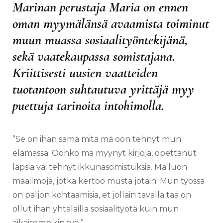
Marinan perustaja Maria on ennen
oman myymälänsä avaamista toiminut
muun muassa sosiaalityöntekijänä,
sekä vaatekaupassa somistajana.
Kriittisesti uusien vaatteiden
tuotantoon suhtautuva yrittäjä myy
puettuja tarinoita intohimolla.
”Se on ihan sama mitä mä oon tehnyt mun
elämässä. Oonko mä myynyt kirjoja, opettanut
lapsia vai tehnyt ikkunasomistuksia. Mä luon
maailmoja, jotka kertoo musta jotain. Mun työssä
on paljon kohtaamisia, et jollain tavalla tää on
ollut ihan yhtälailla sosiaalityötä kuin mun
aikaisempikin työ.”