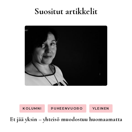
Suositut artikkelit
KOLUMNI
PUHEENVUORO
YLEINEN
Et jää yksin – yhteisö muodostuu huomaamatta