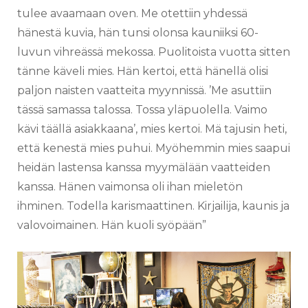
tulee avaamaan oven. Me otettiin yhdessä
hänestä kuvia, hän tunsi olonsa kauniiksi 60-
luvun vihreässä mekossa. Puolitoista vuotta sitten
tänne käveli mies. Hän kertoi, että hänellä olisi
paljon naisten vaatteita myynnissä. ’Me asuttiin
tässä samassa talossa. Tossa yläpuolella. Vaimo
kävi täällä asiakkaana’, mies kertoi. Mä tajusin heti,
että kenestä mies puhui. Myöhemmin mies saapui
heidän lastensa kanssa myymälään vaatteiden
kanssa. Hänen vaimonsa oli ihan mieletön
ihminen. Todella karismaattinen. Kirjailija, kaunis ja
valovoimainen. Hän kuoli syöpään”