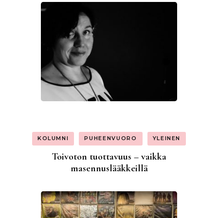
KOLUMNI
PUHEENVUORO
YLEINEN
Toivoton tuottavuus – vaikka
masennuslääkkeillä